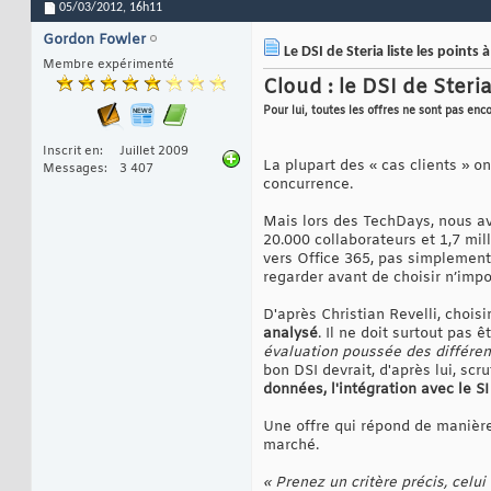
05/03/2012,
16h11
Gordon Fowler
Le DSI de Steria liste les points 
Membre expérimenté
Cloud : le DSI de Steria
Pour lui, toutes les offres ne sont pas enc
Inscrit en
Juillet 2009
La plupart des « cas clients » o
Messages
3 407
concurrence.
Mais lors des TechDays, nous av
20.000 collaborateurs et 1,7 mil
vers Office 365, pas simplement 
regarder avant de choisir n’impo
D'après Christian Revelli, choisi
analysé
. Il ne doit surtout pas ê
évaluation poussée des différen
bon DSI devrait, d'après lui, scr
données, l'intégration avec le SI
Une offre qui répond de maniè
marché.
« Prenez un critère précis, celui