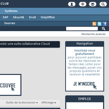
CLUB
Systèmes
SAP
Sécurité
Droit
OnlyOffice
s
Sources
Recherche avancée
Navigation
choisir une suite collaborative Cloud
Inscrivez-vous
gratuitement
pour pouvoir participer,
suivre les réponses en
temps réel, voter pour
les messages, poser vos
propres questions et
recevoir la newsletter
Outils de la discussion
Affichage