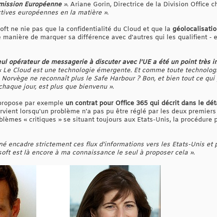
mmission Européenne
»
. Ariane Gorin, Directrice de la Division Office 
tives européennes en la matière »
.
soft ne nie pas que la confidentialité du Cloud et que la
géolocalisati
 manière de marquer sa différence avec d'autres qui les qualifient - 
seul opérateur de messagerie à discuter avec l'UE a été un point très 
« Le Cloud est une technologie émergente. Et comme toute technologi
Norvège ne reconnaît plus le Safe Harbour ? Bon, et bien tout ce qui p
chaque jour, est plus que bienvenu »
.
t propose par exemple
un contrat pour Office 365 qui décrit dans le dét
ervient lorsqu'un problème n'a pas pu être réglé par les deux premie
lèmes « critiques » se situant toujours aux Etats-Unis, la procédure 
é encadre strictement ces flux d'informations vers les Etats-Unis et 
soft est là encore à ma connaissance le seul à proposer cela »
.