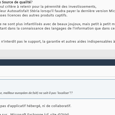
n Source de qualité
?
eul critère à retenir pour la pérennité des investissements,
ieur Autosatisfait Stéria lorsqu'il faudra payer la dernière version Mi
uses licences des autres produits captifs.
 ne sont plus infantilisés avec de beaux joujoux, mais petit à petit maî
ant dans la connaissance des langages de l'information que dans cel
n'interdit pas le support, la garantie et autres aides indispensables 
, meilleur européen de fait) ne sait-il pas 'localiser'??
s d'applicatif hébergé, ni de collaboratif.
 sur... Microsoft Exchange (cf. site d'OVH).