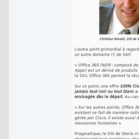
Christian Revelli, DSI de S
L'autre point primordial à regar
un autre domaine IT, de SAP.
« Office 365 (NDR : composé de 
Apps) est un dérivé de produits 
la SSII, Office 365 permet la r
Sur ce point, une offre
100% Cl
jamais tout noir ou tout blanc »
envisagée dès le départ
. Au cas
« Sur les autres points, Office 
existant se fait de manière nativ
gérée par Cisco. Il existe auss
ressources humaines »
.
Pragmatique, le DSI de Steria n