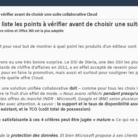
à vérifier avant de choisir une suite collaborative Cloud
 liste les points à vérifier avant de choisir une sui
ore mûres et Office 365 est la plus adaptée
nt pour seul but de montrer à quel point les produits d’un éditeur sont
ons eu une très bonne surprise. Le DSI de Steria, une des SSII les p
liards de chiffre d'affaires en 2011, a en effet accepté de revenir po
pour en faire la promotion, mais aussi et surtout pour souligner les 
rte quelle offre Cloud.
r une solution unifiée collaborative
doit
– comme pour tous les choix I
tre le fruit d'un effet de mode.
« Nous avons réfléchi
pendant presqu'u
tes offres du marché (NDR : Microsoft, Google et IBM) selon plusieurs
uter avec attention. A savoir :
le support et le taux de disponibilité ass
 existant, et le TCO (coût total de possession)
.
re
satisfaisante à ces 4 critères peut être jugée
« mature »
. Ce qui ne 
 de la
protection des données
. Et bien Microsoft propose à ses clients