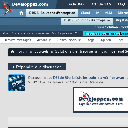
FORUMS
TUTORIELS
FAQ
DI/DSI Solutions d'entreprise
Cloud
IA
ALM
Micros
DI/DSI Solutions d'entreprise
Big Dat
Forums Solutions d'en
Vous n'êtes pas encore inscrit sur Developpez.com ?
Inscrivez-vous gratuitem
Derniers messages
Actions
Réseau social
Blogs
Agenda
Chat
Forum
Logiciels
Solutions d'entreprise
Forum général So
+
Répondre à la discussion
Discussion :
Le DSI de Steria liste les points à vérifier avant
Sujet :
Forum général Solutions d'entreprise