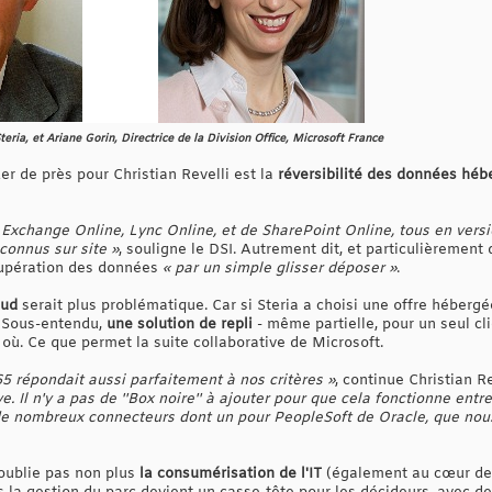
teria, et Ariane Gorin, Directrice de la Division Office, Microsoft France
der de près pour Christian Revelli est la
réversibilité des données héb
Exchange Online, Lync Online, et de SharePoint Online, tous en vers
connus sur site »
, souligne le DSI. Autrement dit, et particulièrement
écupération des données
« par un simple glisser déposer »
.
oud
serait plus problématique. Car si Steria a choisi une offre hébergé
. Sous-entendu,
une solution de repli
- même partielle, pour un seul cl
 où. Ce que permet la suite collaborative de Microsoft.
365 répondait aussi parfaitement à nos critères »
, continue Christian Re
e. Il n'y a pas de ''Box noire'' à ajouter pour que cela fonctionne entre
i de nombreux connecteurs dont un pour PeopleSoft de Oracle, que nous
'oublie pas non plus
la consumérisation de l'IT
(également au cœur de 