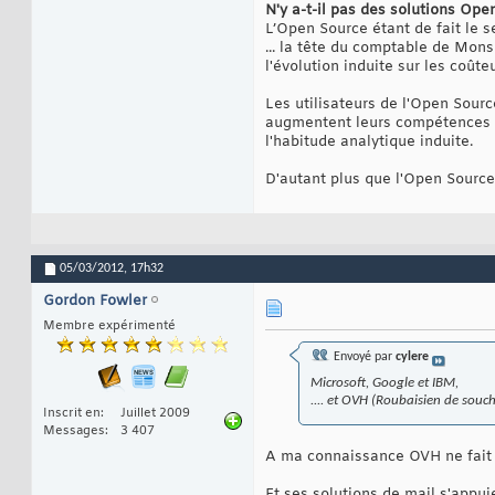
N'y a-t-il pas des solutions Ope
L’Open Source étant de fait le s
... la tête du comptable de Mons
l'évolution induite sur les coûte
Les utilisateurs de l'Open Source
augmentent leurs compétences t
l'habitude analytique induite.
D'autant plus que l'Open Source 
05/03/2012,
17h32
Gordon Fowler
Membre expérimenté
Envoyé par
cylere
Microsoft, Google et IBM,
.... et OVH (Roubaisien de souche
Inscrit en
Juillet 2009
Messages
3 407
A ma connaissance OVH ne fait pa
Et ses solutions de mail s'appuie