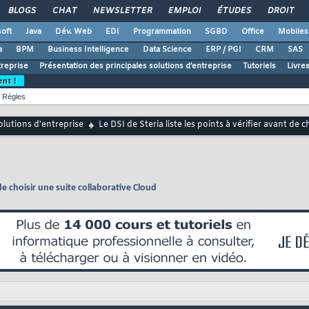
BLOGS
CHAT
NEWSLETTER
EMPLOI
ÉTUDES
DROIT
oft
Java
Dév. Web
EDI
Programmation
SGBD
Office
Mobiles
a
BPM
Business Intelligence
Data Science
ERP / PGI
CRM
SAS
treprise
Présentation des principales solutions d'entreprise
Tutoriels
Livre
ent !
Règles
lutions d'entreprise
Le DSI de Steria liste les points à vérifier avant de 
 de choisir une suite collaborative Cloud