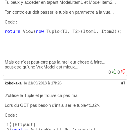
Tu peux y acceder en tapant Model.Item1 et Model.Item2...
Ton controleur doit passer le tuple en parametre a la vue...
Code :
return
 View
(
new
 Tuple<T1, T2>
(
Item1, Item2
)
)
;
Mais ce n'est peut-etre pas la meilleur chose à faire...
peut-etre qu'une VueModel est mieux...
0
0
kokokaka
,
le 21/09/2013 à 17h26
#7
J'utilise le Tuple et je trouve ca pas mal.
Lors du GET pas besoin d'initialiser le tuple<t1,t2>.
Code :
[
HttpGet
]
1
public
 ActionResult NewAccount
(
)