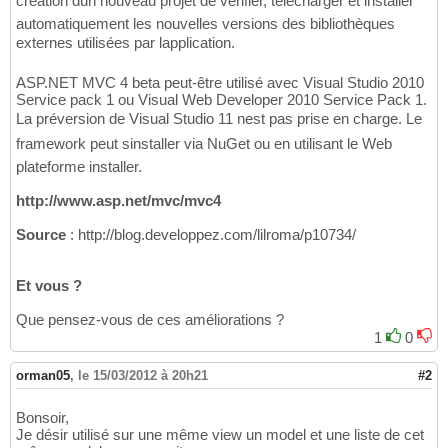
création dun nouveau projet de vérifier, télécharger et installer
automatiquement les nouvelles versions des bibliothèques
externes utilisées par lapplication.
ASP.NET MVC 4 beta peut-être utilisé avec Visual Studio 2010
Service pack 1 ou Visual Web Developer 2010 Service Pack 1.
La préversion de Visual Studio 11 nest pas prise en charge. Le
framework peut sinstaller via NuGet ou en utilisant le Web
plateforme installer.
http://www.asp.net/mvc/mvc4
Source
: http://blog.developpez.com/lilroma/p10734/
Et vous ?
Que pensez-vous de ces améliorations ?
1
0
orman05
,
le 15/03/2012 à 20h21
#2
Bonsoir,
Je désir utilisé sur une même view un model et une liste de cet