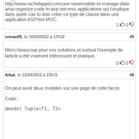
http://www.rachelappel.com/use-viewmodels-to-manage-data-
amp-organize-code-in-asp.net-mvc-applications qui t'explique
dans quels cas tu dois créer ce type de classe dans une
application ASP.Net MVC.
1
0
orman05
,
le 16/03/2012 à 17h32
#5
Merci beaucoup pour vos solutions et surtout l'exemple de
larticle a été vraiment intéressant et pratique.
0
0
Arkal
,
le 12/04/2012 à 23h31
#6
On peut avoir deux modeles sur une page de cette facon
Code :
@model Tuple<T1, T2>