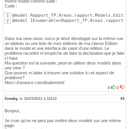
même model comme suite :
Code :
@model Rapport_TP.Areas.rapport.Models.Edition
1
@model IEnumerable<Rapport_TP.Areas.rapport.M
2
Dans ma view rasor, surce je désir développé sur la même vue
un tableau ou une liste de mes éditions de ma classe Edition
dans le model et une interface de saisir d'une édition. Le
problème racontré m'empêche de faire la declaration que je faite
ci-haut.
Ma question est la suivante, peut-on utiliser deux models dans
une view ?
Que pouvez m'aider à trouver une solution à cet aspect de
problème?
Merci d'avance coordinalement!
0
0
Crooby
,
le 16/03/2012 à 11h12
#3
Bonjour,
Je crois qu'on ne peut pas mettre deux models sur une même
page.