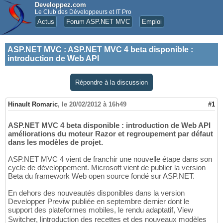
Developpez.com
Le Club des Développeurs et IT Pro
Actus
Forum ASP.NET MVC
Emploi
ASP.NET MVC
:
ASP.NET MVC 4 beta disponible :
introduction de Web API
Répondre à la discussion
Hinault Romaric
,
le 20/02/2012 à 16h49
#1
ASP.NET MVC 4 beta disponible : introduction de Web API
améliorations du moteur Razor et regroupement par défaut
dans les modèles de projet.
ASP.NET MVC 4 vient de franchir une nouvelle étape dans son
cycle de développement. Microsoft vient de publier la version
Beta du framework Web open source fondé sur ASP.NET.
En dehors des nouveautés disponibles dans la version
Developper Previw publiée en septembre dernier dont le
support des plateformes mobiles, le rendu adaptatif, View
Switcher, lintroduction des recettes et des nouveaux modèles