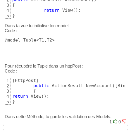
2
{
3
return
 View
(
)
4
}
5
Dans ta vue tu initialise ton model
Code :
@model Tuple<T1,T2>
Pour récupéré le Tuple dans un httpPost :
Code :
[
HttpPost
]
1
public
 ActionResult NewAccount
(
[
Bind
(
2
{
3
return
 View
(
)
4
}
5
Dans cette Méthode, tu garde les validation des Models.
1
0