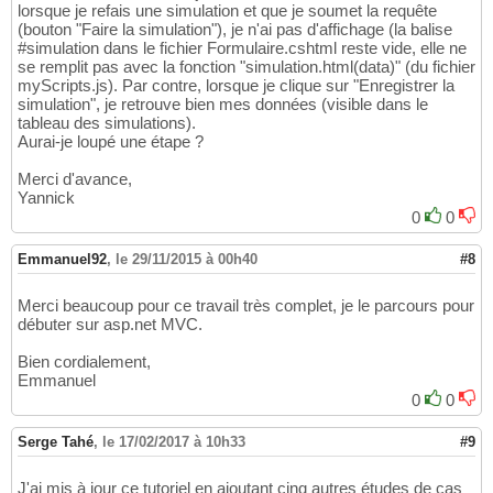
lorsque je refais une simulation et que je soumet la requête
(bouton "Faire la simulation"), je n'ai pas d'affichage (la balise
#simulation dans le fichier Formulaire.cshtml reste vide, elle ne
se remplit pas avec la fonction "simulation.html(data)" (du fichier
myScripts.js). Par contre, lorsque je clique sur "Enregistrer la
simulation", je retrouve bien mes données (visible dans le
tableau des simulations).
Aurai-je loupé une étape ?
Merci d'avance,
Yannick
0
0
Emmanuel92
,
le 29/11/2015 à 00h40
#8
Merci beaucoup pour ce travail très complet, je le parcours pour
débuter sur asp.net MVC.
Bien cordialement,
Emmanuel
0
0
Serge Tahé
,
le 17/02/2017 à 10h33
#9
J'ai mis à jour ce tutoriel en ajoutant cinq autres études de cas