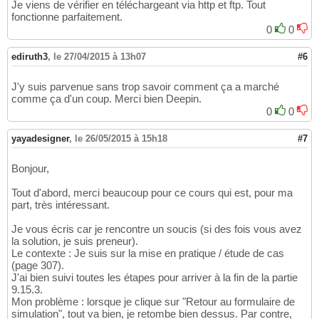
Je viens de vérifier en téléchargeant via http et ftp. Tout
fonctionne parfaitement.
0
0
ediruth3
,
le 27/04/2015 à 13h07
#6
J'y suis parvenue sans trop savoir comment ça a marché
comme ça d'un coup. Merci bien Deepin.
0
0
yayadesigner
,
le 26/05/2015 à 15h18
#7
Bonjour,
Tout d'abord, merci beaucoup pour ce cours qui est, pour ma
part, très intéressant.
Je vous écris car je rencontre un soucis (si des fois vous avez
la solution, je suis preneur).
Le contexte : Je suis sur la mise en pratique / étude de cas
(page 307).
J'ai bien suivi toutes les étapes pour arriver à la fin de la partie
9.15.3.
Mon problème : lorsque je clique sur "Retour au formulaire de
simulation", tout va bien, je retombe bien dessus. Par contre,