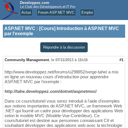
Developpez.com
Le Club des Développeurs et IT Pro
Actus
Forum ASP.NET MVC
Emploi
ASP.NET MVC
:
[Cours] Introduction à ASP.NET MVC
par l'exemple
Répondre à la discussion
Community Management
,
le 07/11/2013 à 11h16
#1
http://www.developpez.net/forums/u298852/serge-tahe/ a mis
en ligne un nouveau cours d'introduction pour apprendre
ASP.NET MVC par l'exemple :
http://tahe.developpez.com/dotnet/aspnetmvc/
Dans ce cours/tutoriel vous serez introduit à l'aide d'exemples
aux notions importantes de ASP.NET MVC, un framework Web
.NET qui fournit un cadre pour développer des applications Web
selon le modèle MVC (Modèle-Vue-Contrôleur). Ce
cours/tutoriel est destiné aux personnes connaissant C# et
souhaitant développer des applications web avec la technologie