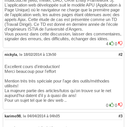
multicouche [web, métier, DAO, ORM Entity Framework 5].
L'application web développée suit le modèle APU (Application à
Page Unique) où le navigateur ne charge que la première page
de l'application web, les autres pages étant obtenues avec des
appels Ajax. Cette étude de cas est présentée comme un TD
(Travail Dirigé). Ce TD est donné en dernière année de l'école
d'ingénieurs ISTIA de l'université d'Angers.
Vous pouvez dans cette discussion, laisser des commentaires,
signaler des erreurs, des difficultés, échanger des idées.
4
0
nickyla
,
le 18/02/2014 à 13h50
#2
Excellent cours d'introduction!
Merci beaucoup pour l'effort
Mention très très spéciale pour l'age des outils/méthodes
utilisés!
La majeure partie des articles/tutos qu'on trouve sur le net
aujourd'hui datent d'il y à quasi dix ans!
Pour un sujet tel que le dev web ..
0
0
karimo98
,
le 04/04/2014 à 04h05
#3