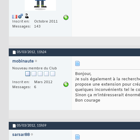
Inscrit en
Octobre 2011
Messages
143
05/03/2012,
11h24
mobinaute
Nouveau membre du Club
Bonjour,
Je suis également à la recherc
Inscrit en
Mars 2012
propose une extension pour créa
Messages
6
quelques inconvénients tel le co
Sinon ça m’intéresserait énormém
Bon courage
05/03/2012,
11h59
sarsar88