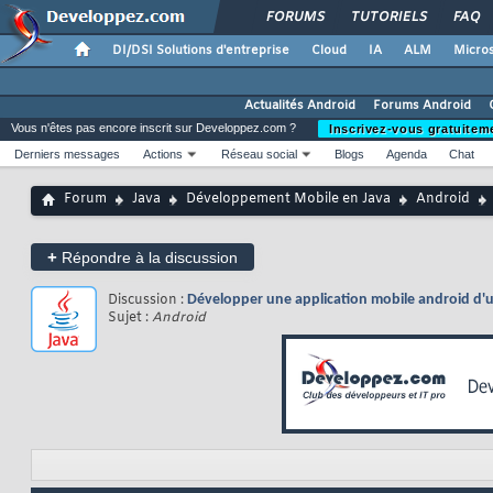
FORUMS
TUTORIELS
FAQ
DI/DSI Solutions d'entreprise
Cloud
IA
ALM
Micros
Actualités Android
Forums Android
Vous n'êtes pas encore inscrit sur Developpez.com ?
Inscrivez-vous gratuitem
Derniers messages
Actions
Réseau social
Blogs
Agenda
Chat
Forum
Java
Développement Mobile en Java
Android
+
Répondre à la discussion
Discussion :
Développer une application mobile android d'u
Sujet :
Android