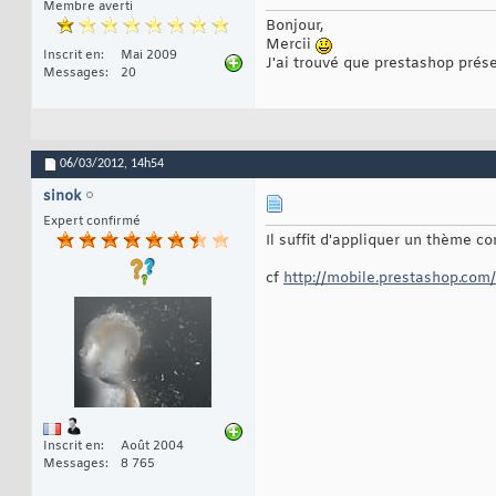
Membre averti
Bonjour,
Mercii
Inscrit en
Mai 2009
J'ai trouvé que prestashop prés
Messages
20
06/03/2012,
14h54
sinok
Expert confirmé
Il suffit d'appliquer un thème co
cf
http://mobile.prestashop.com/
Inscrit en
Août 2004
Messages
8 765