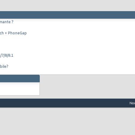
rmante ?
uch + PhoneGap
/7/8/8.1
bile?
Nou