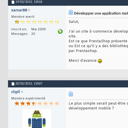
19/02/2012,
12h16
sarsar88
Développer une application mobi
Membre averti
Salut,
Inscrit en
Mai 2009
J'ai un site E-commerce dévelo
Messages
20
site.
Est ce que PrestaShop présente
ou Est ce qu'il y a des bibliot
par Prestashop.
Merci d'avance
20/02/2012,
11h07
chpil
Membre expérimenté
Le plus simple serait peut-être 
développement mobile ?