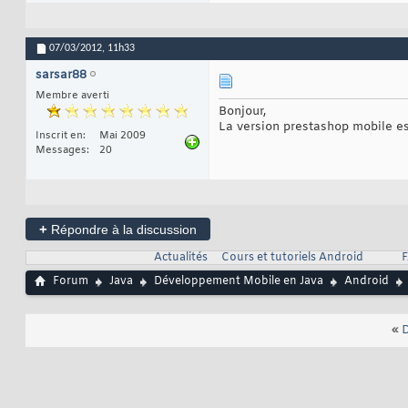
07/03/2012,
11h33
sarsar88
Membre averti
Bonjour,
La version prestashop mobile es
Inscrit en
Mai 2009
Messages
20
+
Répondre à la discussion
Actualités
Cours et tutoriels Android
F
Forum
Java
Développement Mobile en Java
Android
«
D