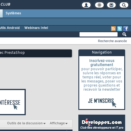
CLUB
Systèmes
tils Android
Webinars Intel
Recherche avancée
Navigation
vec PrestaShop
Inscrivez-vous
gratuitement
pour pouvoir participer,
suivre les réponses en
temps réel, voter pour
les messages, poser vos
propres questions et
recevoir la newsletter
Outils de la discussion
Affichage