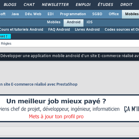
BLOGS
CHAT
NEWSLETTER
EMPLOI
ÉTUDES
DROIT
oft
Java
Dév. Web
EDI
Programmation
SGBD
Office
Mobiles
Mobiles
Android
iOS
Cours et tutoriels Android
FAQ Android
Livres Android
Codes sources et Ou
ent !
Règles
Développer une application mobile android d'un site E-commerce réalisé a
n site E-commerce réalisé avec PrestaShop