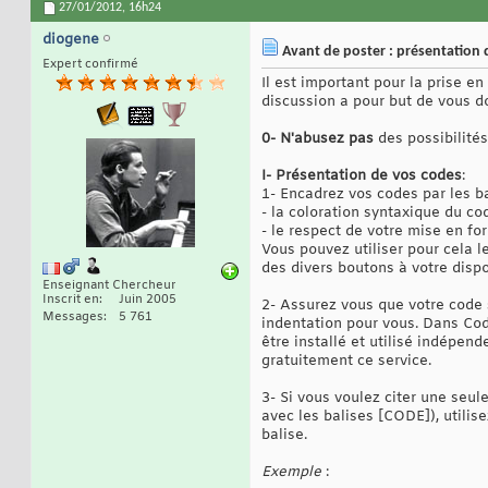
27/01/2012,
16h24
diogene
Avant de poster : présentation
Expert confirmé
Il est important pour la prise 
discussion a pour but de vous d
0- N'abusez pas
des possibilités
I- Présentation de vos codes
:
1- Encadrez vos codes par les ba
- la coloration syntaxique du co
- le respect de votre mise en f
Vous pouvez utiliser pour cela 
des divers boutons à votre dispo
Enseignant Chercheur
Inscrit en
Juin 2005
2- Assurez vous que votre code 
Messages
5 761
indentation pour vous. Dans Cod
être installé et utilisé indépe
gratuitement ce service.
3- Si vous voulez citer une seul
avec les balises [CODE]), utilise
balise.
Exemple
: