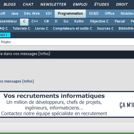
BLOGS
CHAT
NEWSLETTER
EMPLOI
ÉTUDES
DROIT
oft
Java
Dév. Web
EDI
Programmation
SGBD
Office
Mobiles
ssembleur
C
C++
C#
D
Go
Kotlin
Objective C
Pascal
Pe
AQ C
Tutoriels C
Livres C
Compilateurs et outils C
Sources C
Bibliothè
ent !
Règles
de dans vos messages [Infos]
os messages [Infos]