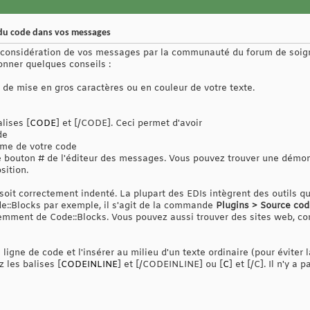
 du code dans vos messages
en considération de vos messages par la communauté du forum de soign
onner quelques conseils :
 de mise en gros caractères ou en couleur de votre texte.
lises [
CODE
] et [/CODE]. Ceci permet d'avoir
de
orme de votre code
le bouton # de l'éditeur des messages. Vous pouvez trouver une démo
sition.
soit correctement indenté. La plupart des EDIs intègrent des outils q
e::Blocks par exemple, il s'agit de la commande
Plugins > Source cod
ndemment de Code::Blocks. Vous pouvez aussi trouver des sites web, 
e ligne de code et l'insérer au milieu d'un texte ordinaire (pour évit
z les balises [
CODEINLINE
] et [/CODEINLINE] ou [
C
] et [/C]. Il n'y a