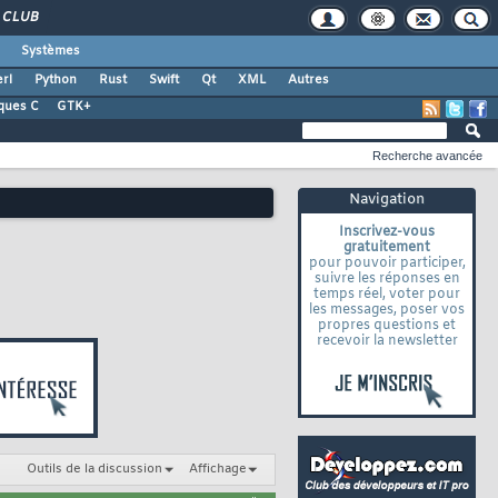
CLUB
Systèmes
rl
Python
Rust
Swift
Qt
XML
Autres
ques C
GTK+
Recherche avancée
Navigation
Inscrivez-vous
gratuitement
pour pouvoir participer,
suivre les réponses en
temps réel, voter pour
les messages, poser vos
propres questions et
recevoir la newsletter
Outils de la discussion
Affichage