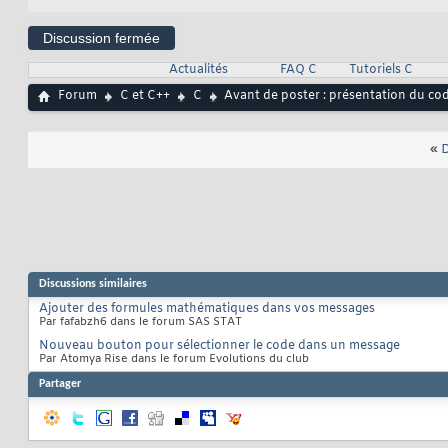
Discussion fermée
Actualités
FAQ C
Tutoriels C
Forum
C et C++
C
Avant de poster : présentation du co
«
D
Discussions similaires
Ajouter des formules mathématiques dans vos messages
Par fafabzh6 dans le forum SAS STAT
Nouveau bouton pour sélectionner le code dans un message
Par Atomya Rise dans le forum Evolutions du club
Partager