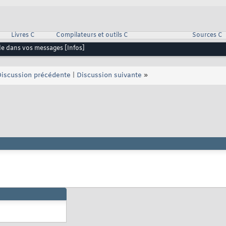
Livres C
Compilateurs et outils C
Sources C
de dans vos messages [Infos]
iscussion précédente
|
Discussion suivante
»