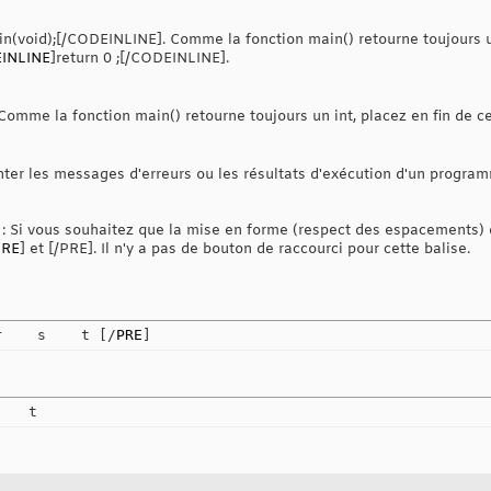
in(void);[/CODEINLINE]. Comme la fonction main() retourne toujours un
INLINE
]return 0 ;[/CODEINLINE].
 Comme la fonction main() retourne toujours un int, placez en fin de c
nter les messages d'erreurs ou les résultats d'exécution d'un programm
: Si vous souhaitez que la mise en forme (respect des espacements) 
PRE
] et [/PRE]. Il n'y a pas de bouton de raccourci pour cette balise.
r    s    t [/
PRE
]
    t 