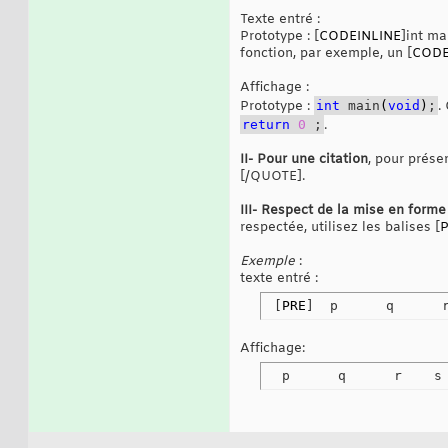
Texte entré :
Prototype : [
CODEINLINE
]int ma
fonction, par exemple, un [
CODE
Affichage :
Prototype :
int
main
(
void
)
;
.
return
0
;
.
II- Pour une citation
, pour prése
[/QUOTE].
III- Respect de la mise en forme
respectée, utilisez les balises [
Exemple
:
texte entré :
 [
PRE
]  p      q      
Affichage:
  p      q      r    s