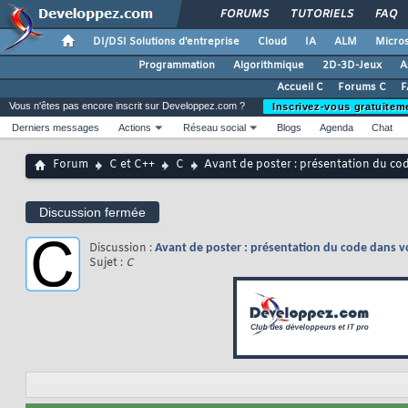
FORUMS
TUTORIELS
FAQ
DI/DSI Solutions d'entreprise
Cloud
IA
ALM
Micros
Programmation
Algorithmique
2D-3D-Jeux
A
Accueil C
Forums C
F
Vous n'êtes pas encore inscrit sur Developpez.com ?
Inscrivez-vous gratuitem
Derniers messages
Actions
Réseau social
Blogs
Agenda
Chat
Forum
C et C++
C
Avant de poster : présentation du co
Discussion fermée
Discussion :
Avant de poster : présentation du code dans v
Sujet :
C