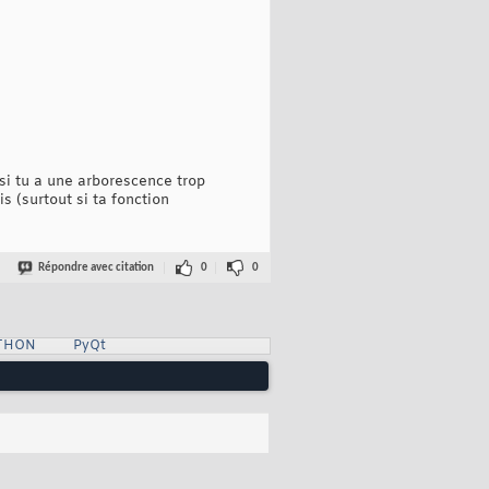
 si tu a une arborescence trop
s (surtout si ta fonction
Répondre avec citation
0
0
YTHON
PyQt