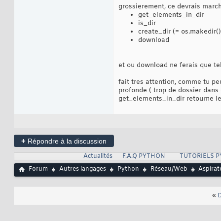
grossierement, ce devrais marche
get_elements_in_dir
is_dir
create_dir (= os.makedir()
download
et ou download ne ferais que te
fait tres attention, comme tu pe
profonde ( trop de dossier dans d
get_elements_in_dir retourne le p
+
Répondre à la discussion
Actualités
F.A.Q PYTHON
TUTORIELS 
Forum
Autres langages
Python
Réseau/Web
Aspirat
«
D