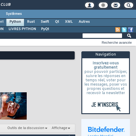
CLUB
Systèmes
rl
Python
Rust
Swift
Qt
XML
Autres
ON
LIVRES PYTHON
PyQt
Recherche avancée
Navigation
Inscrivez-vous
gratuitement
pour pouvoir participer,
suivre les réponses en
temps réel, voter pour
les messages, poser vos
propres questions et
recevoir la newsletter
Outils de la discussion
Affichage