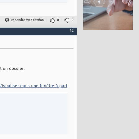
Répondre avec citation
0
0
#2
st un dossier:
Visualiser dans une fenêtre à part