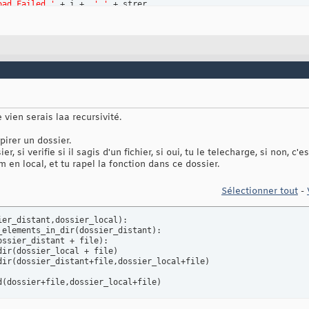
oad Failed '
 + i +  
' '
 + strer

'Is a directory'
 :

ry.append
(
i
)
ry

ArgumentParser
(
description=
'Get All Document from a page'
)
t
(
'url'
, action=
"store"
, help=
"Give an url to scan"
)
e_args
(
)
rgs._get_kwargs
(
)
)
vien serais laa recursivité.
Request
(
arguments
[
'url'
]
)
open
(
requete
)
.read
(
)
pirer un dossier.
dall
(
'\<a href="(.+?)"'
, page
)
 si verifie si il sagis d'un fichier, si oui, tu le telecharge, si non, c'e
d
(
variable
)
en local, et tu rapel la fonction dans ce dossier.
Sélectionner tout
-
rgement de : '
 +  arguments
[
'url'
]
 + i

ier_distant,dossier_local
)
:

ib2.Request
(
arguments
[
'url'
]
 + i
)
_elements_in_dir
(
dossier_distant
)
:

.urlopen
(
requete
)
.read
(
)
ossier_distant + file
)
:

findall
(
'\<a href="(.+?)"'
, page
)
dir
(
dossier_local + file
)
ble
)
dir
(
dossier_distant+file,dossier_local+file
)
d
(
dossier+file,dossier_local+file
)