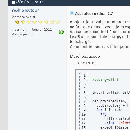
28/10/2011,
20h17
YoshioToutou
Aspirateur python 2.7
Membre averti
Bonjour, je travail sur un prog
ne fait que deux niveau, je m'ex
Inscrit en
Janvier 2011
/documents contient 3 dossier 
Messages
34
Les 6 docs sont telechargé, et le
telechargé.
Comment je pourrais faire pour 
Merci beaucoup
Code PHP :
1
#coding=utf-8
2
3
4
import urllib, urll
5
6
def download
(
tab
)
:

7
  subDirectory = 
[
8
for
 i in tab:

9
try
:

10
      urllib.urlre
11
print
'Telec
12
    except IOError
13