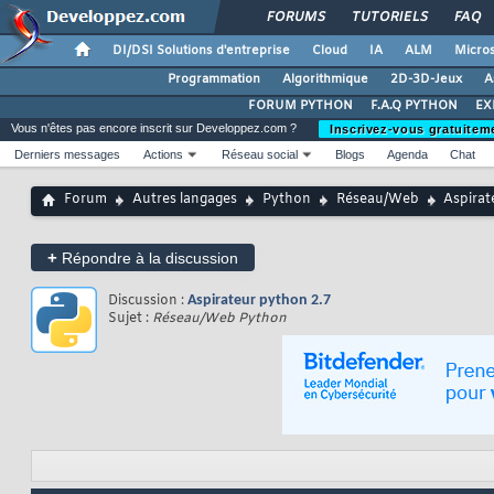
FORUMS
TUTORIELS
FAQ
DI/DSI Solutions d'entreprise
Cloud
IA
ALM
Micros
Programmation
Algorithmique
2D-3D-Jeux
A
FORUM PYTHON
F.A.Q PYTHON
EX
Vous n'êtes pas encore inscrit sur Developpez.com ?
Inscrivez-vous gratuitem
Derniers messages
Actions
Réseau social
Blogs
Agenda
Chat
Forum
Autres langages
Python
Réseau/Web
Aspirat
+
Répondre à la discussion
Discussion :
Aspirateur python 2.7
Sujet :
Réseau/Web Python