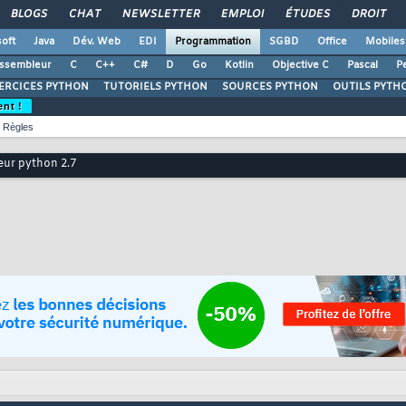
BLOGS
CHAT
NEWSLETTER
EMPLOI
ÉTUDES
DROIT
oft
Java
Dév. Web
EDI
Programmation
SGBD
Office
Mobiles
ssembleur
C
C++
C#
D
Go
Kotlin
Objective C
Pascal
Pe
ERCICES PYTHON
TUTORIELS PYTHON
SOURCES PYTHON
OUTILS PYTH
ent !
Règles
eur python 2.7