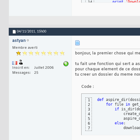
print
'Downl
14
if
 strer == 
15
	subDirecto
16
return
 subDirecto
17
18
19
parser = argparse.
20
04/11/2011,
15h00
parser.add_argumen
21
args = parser.pars
22
astyan
arguments = dict
(
a
23
Membre averti
24
bonjour, la premier chose qui me 
requete = urllib2.
25
page = urllib2.url
26
27
tu fait une fonction qui sert a as
variable =  re.fin
Inscrit en
Juillet 2006
28
pour chaque element de ce dossier,
firstSub = downloa
29
Messages
25
tu creer un dossier du meme nom 
print
30
for
 i in firstSub:

31
Code :
if
 i != 
'/'
 :

32
    os.mkdir
(
i
)
33
print
'Telecha
34
def
 aspire_dir
(
doss
1
    requete = urll
35
for
 file 
in
 get
2
    page = urllib2
36
if
 is_dir
(
d
3
    variable = re.
37
            create_
4
    download
(
varia
38
            aspire_
5
else
:

6
            downloa
7