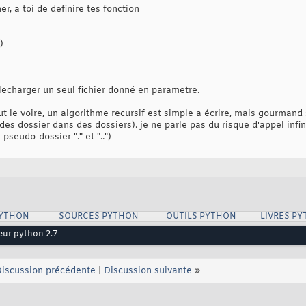
r, a toi de definire tes fonction
)
lecharger un seul fichier donné en parametre.
ut le voire, un algorithme recursif est simple a écrire, mais gourmand
es dossier dans des dossiers). je ne parle pas du risque d'appel infini
seudo-dossier "." et "..")
PYTHON
SOURCES PYTHON
OUTILS PYTHON
LIVRES P
eur python 2.7
iscussion précédente
|
Discussion suivante
»