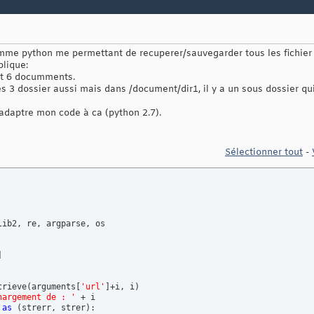
ramme python me permettant de recuperer/sauvegarder tous les fichier
plique:
et 6 documments.
s 3 dossier aussi mais dans /document/dir1, il y a un sous dossier qui 
adaptre mon code à ca (python 2.7).
Sélectionner tout
-
ib2, re, argparse, os

]
trieve
(
arguments
[
'url'
]
+i, i
)
hargement de : '
 + i

 
as
(
strerr, strer
)
:
