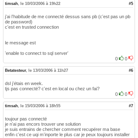
timsah
,
le 10/03/2006 à 19h22
#5
j'ai l'habitude de me connecté dessus sans pb (c'est pas un pb
de password)
c'est en trusted connection
le message est
'enable to connect to sql server'
0
0
Betatesteur
,
le 13/03/2006 à 11h27
#6
dsl j'étais en week.
tjs pas connecté? c'est en local ou chez un fai?
0
0
timsah
,
le 15/03/2006 à 18h55
#7
toujour pas connecté
je n'ai pas encors trouver une solution
je suis entrains de chercher comment recupérer ma base
enfin c'est ce uqi m'inporte le plus car je peux toujours installer