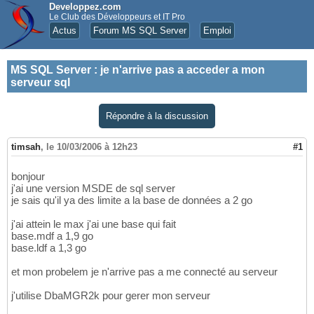
Developpez.com
Le Club des Développeurs et IT Pro
Actus
Forum MS SQL Server
Emploi
MS SQL Server
:
je n'arrive pas a acceder a mon
serveur sql
Répondre à la discussion
timsah
,
le 10/03/2006 à 12h23
#1
bonjour
j'ai une version MSDE de sql server
je sais qu'il ya des limite a la base de données a 2 go
j'ai attein le max j'ai une base qui fait
base.mdf a 1,9 go
base.ldf a 1,3 go
et mon probelem je n'arrive pas a me connecté au serveur
j'utilise DbaMGR2k pour gerer mon serveur