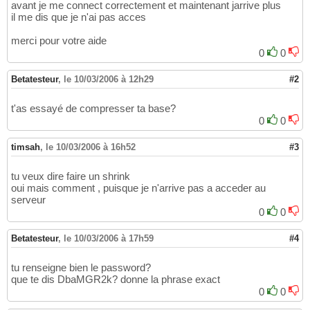
avant je me connect correctement et maintenant jarrive plus
il me dis que je n'ai pas acces
merci pour votre aide
0
0
Betatesteur
,
le 10/03/2006 à 12h29
#2
t'as essayé de compresser ta base?
0
0
timsah
,
le 10/03/2006 à 16h52
#3
tu veux dire faire un shrink
oui mais comment , puisque je n'arrive pas a acceder au
serveur
0
0
Betatesteur
,
le 10/03/2006 à 17h59
#4
tu renseigne bien le password?
que te dis DbaMGR2k? donne la phrase exact
0
0