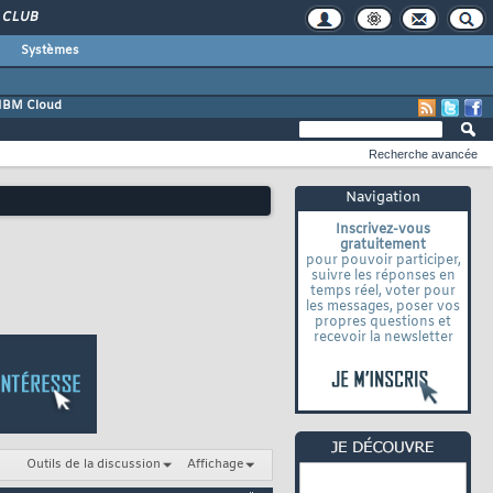
CLUB
Systèmes
IBM Cloud
Recherche avancée
Navigation
Inscrivez-vous
gratuitement
pour pouvoir participer,
suivre les réponses en
temps réel, voter pour
les messages, poser vos
propres questions et
recevoir la newsletter
Outils de la discussion
Affichage