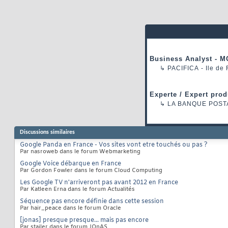
Business Analyst - M
↳
PACIFICA
- Ile de
Experte / Expert prod
↳
LA BANQUE POST
Discussions similaires
Google Panda en France - Vos sites vont etre touchés ou pas ?
Par nasroweb dans le forum Webmarketing
Google Voice débarque en France
Par Gordon Fowler dans le forum Cloud Computing
Les Google TV n'arriveront pas avant 2012 en France
Par Katleen Erna dans le forum Actualités
Séquence pas encore définie dans cette session
Par hair_peace dans le forum Oracle
[jonas] presque presque... mais pas encore
Par stailer dans le forum JOnAS