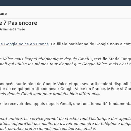
core
e ? Pas encore
 Gmail est arrivée
de Google Voice en France
. La filiale parisienne de Google nous a co
 Voice mais l'appel téléphonique depuis Gmail »
, rectifie Marie Ta
ail qui utilise les mêmes taux d'appel que Google Voice, mais c'est t
noncée sur le blog de Google Voice et que ses tarifs soient disponibles
rtie de ce qui pourrait composer Google Voice en France. Même si Goo
els depuis Gmail sont deux produits bien différents»
.
le de recevoir des appels depuis Gmail, une fonctionnalité fondament
part entière. Le service permet de stocker tout l'historique des appel
tons aujourd'hui des mails, ou d'avoir un numéro de téléphone unique
l, portable professionnel, maison, bureau, etc.) »
.