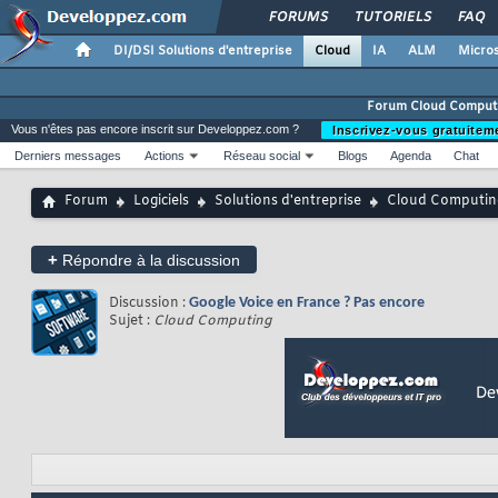
FORUMS
TUTORIELS
FAQ
DI/DSI Solutions d'entreprise
Cloud
IA
ALM
Micros
Forum Cloud Comput
Vous n'êtes pas encore inscrit sur Developpez.com ?
Inscrivez-vous gratuitem
Derniers messages
Actions
Réseau social
Blogs
Agenda
Chat
Forum
Logiciels
Solutions d'entreprise
Cloud Computin
+
Répondre à la discussion
Discussion :
Google Voice en France ? Pas encore
Sujet :
Cloud Computing