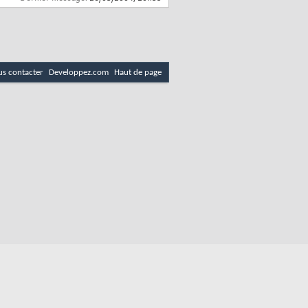
s contacter
Developpez.com
Haut de page