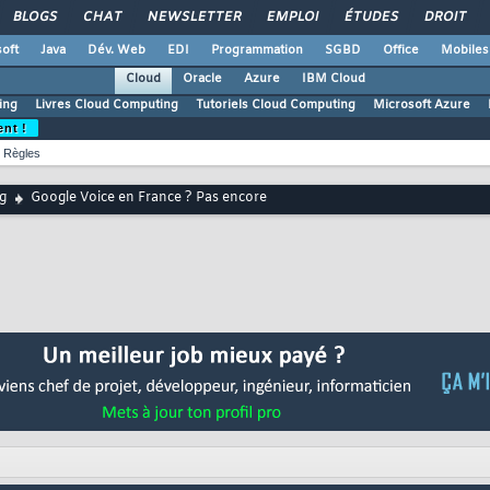
BLOGS
CHAT
NEWSLETTER
EMPLOI
ÉTUDES
DROIT
oft
Java
Dév. Web
EDI
Programmation
SGBD
Office
Mobiles
Cloud
Oracle
Azure
IBM Cloud
ing
Livres Cloud Computing
Tutoriels Cloud Computing
Microsoft Azure
ent !
Règles
g
Google Voice en France ? Pas encore