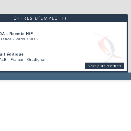
OA - Recette H/F
 France - Paris 75015
uit éditique
ALE
- France - Gradignan
Voir plus d'offres