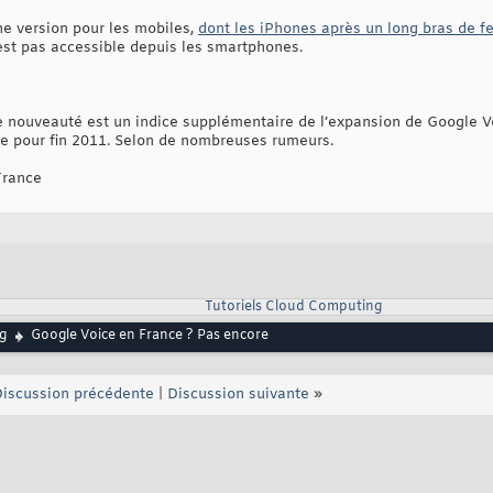
une version pour les mobiles,
dont les iPhones après un long bras de f
'est pas accessible depuis les smartphones.
e nouveauté est un indice supplémentaire de l’expansion de Google Voi
ue pour fin 2011. Selon de nombreuses rumeurs.
France
Tutoriels Cloud Computing
g
Google Voice en France ? Pas encore
iscussion précédente
|
Discussion suivante
»