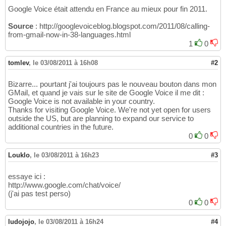
Google Voice était attendu en France au mieux pour fin 2011.
Source
: http://googlevoiceblog.blogspot.com/2011/08/calling-
from-gmail-now-in-38-languages.html
1
0
tomlev
,
le 03/08/2011 à 16h08
#2
Bizarre... pourtant j'ai toujours pas le nouveau bouton dans mon
GMail, et quand je vais sur le site de Google Voice il me dit :
Google Voice is not available in your country.
Thanks for visiting Google Voice. We're not yet open for users
outside the US, but are planning to expand our service to
additional countries in the future.
0
0
Louklo
,
le 03/08/2011 à 16h23
#3
essaye ici :
http://www.google.com/chat/voice/
(j'ai pas test perso)
0
0
ludojojo
,
le 03/08/2011 à 16h24
#4