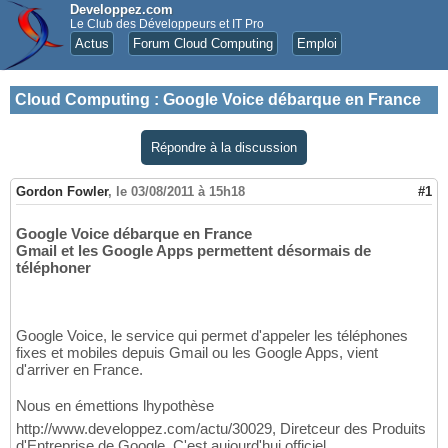
Developpez.com
Le Club des Développeurs et IT Pro
Actus
Forum Cloud Computing
Emploi
Cloud Computing
:
Google Voice débarque en France
Répondre à la discussion
Gordon Fowler
,
le 03/08/2011 à 15h18
#1
Google Voice débarque en France
Gmail et les Google Apps permettent désormais de
téléphoner
Google Voice, le service qui permet d'appeler les téléphones
fixes et mobiles depuis Gmail ou les Google Apps, vient
d'arriver en France.
Nous en émettions lhypothèse
http://www.developpez.com/actu/30029, Diretceur des Produits
d'Entreprise de Google. C'est aujourd'hui officiel.