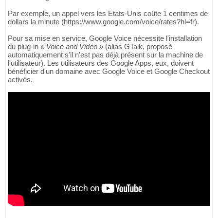
Par exemple, un appel vers les Etats-Unis coûte 1 centimes de
dollars la minute (https://www.google.com/voice/rates?hl=fr).
Pour sa mise en service, Google Voice nécessite l'installation
du plug-in
« Voice and Video »
(alias GTalk, proposé
automatiquement s'il n'est pas déjà présent sur la machine de
l'utilisateur). Les utilisateurs des Google Apps, eux, doivent
bénéficier d'un domaine avec Google Voice et Google Checkout
activés.