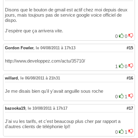
Disons que le bouton de gmail est actif chez moi depuis deux
jours, mais toujours pas de service google voice officiel de
dispo.
J'espère que ça arrivera vite.
0
0
Gordon Fowler
,
le 04/08/2011 à 17h13
#15
http://www.developpez.com/actu/35710/
1
0
willard
,
le 06/08/2011 à 21h31
#16
Je me disais bien qu'il y'avait anguille sous roche
0
1
bazooka19
,
le 10/08/2011 à 17h17
#17
J'ai vu les tarifs, et c'est beaucoup plus cher par rapport a
d'autres clients de téléphonie Ip!!
0
1