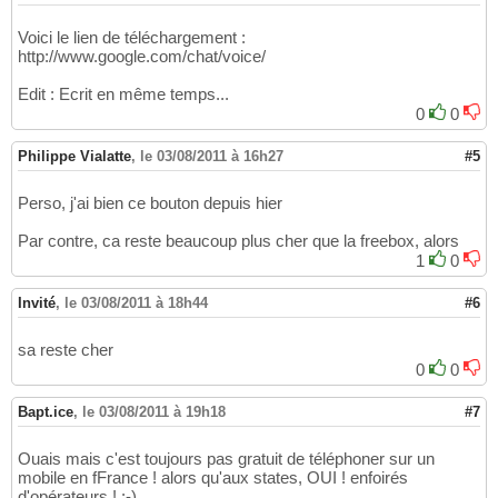
Voici le lien de téléchargement :
http://www.google.com/chat/voice/
Edit : Ecrit en même temps...
0
0
Philippe Vialatte
,
le 03/08/2011 à 16h27
#5
Perso, j'ai bien ce bouton depuis hier
Par contre, ca reste beaucoup plus cher que la freebox, alors
1
0
Invité
,
le 03/08/2011 à 18h44
#6
sa reste cher
0
0
Bapt.ice
,
le 03/08/2011 à 19h18
#7
Ouais mais c'est toujours pas gratuit de téléphoner sur un
mobile en fFrance ! alors qu'aux states, OUI ! enfoirés
d'opérateurs ! :-)