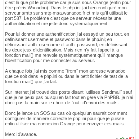
c'est là que git le problème car je suis sous Orange (enfin pour
être précis Wanadoo). Dans le php.ini j'ai bien configuré mon
serveur smtp sur smtp-msa.wanadoo.fr et mis qu'il utilisait le
port 587. Le problème c'est que ce serveur nécessite une
authentification et me jette donc systématiquement.
Pour lui donner une authentification j'ai essayé un peu tout, en
définissant username et password dans le php.ini; en
définissant auth_username et auth_password; en définissant
les deux jeux d'identification. Mais rien n'y fait l'appel à la
fonction mail() me renvoie systématiquement qu'il manque
l'identification pour me connecter au serveur.
A chaque fois j'ai mis comme "from" mon adresse wanadoo,
que ce soit dans le php.ini ou dans le petit fichier de test de la
fonction mail() que j'ai fait.
Sur Internet j'ai trouvé des posts disant "utilises Sendmail" sauf
que je ne peux pas puisqu'en fait tout en géré via PhPBB. je n'ai
donc pas la main sur le choix de l'outil d'envoi des mails.
Donc je lance un SOS au cas où quelqu'un saurait comment
configurer de manière correcte le php.ini pour que je puisse
enfin utiliser ma connexion Orange pour envoyer ces mails.
Merci d'avance.