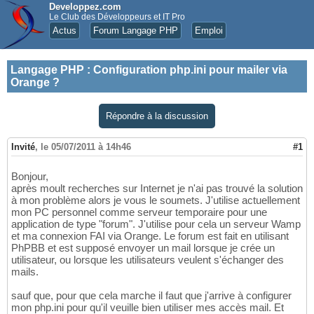
Developpez.com
Le Club des Développeurs et IT Pro
Actus
Forum Langage PHP
Emploi
Langage PHP
:
Configuration php.ini pour mailer via
Orange ?
Répondre à la discussion
Invité
,
le 05/07/2011 à 14h46
#1
Bonjour,
après moult recherches sur Internet je n'ai pas trouvé la solution
à mon problème alors je vous le soumets. J'utilise actuellement
mon PC personnel comme serveur temporaire pour une
application de type "forum". J'utilise pour cela un serveur Wamp
et ma connexion FAI via Orange. Le forum est fait en utilisant
PhPBB et est supposé envoyer un mail lorsque je crée un
utilisateur, ou lorsque les utilisateurs veulent s'échanger des
mails.
sauf que, pour que cela marche il faut que j'arrive à configurer
mon php.ini pour qu'il veuille bien utiliser mes accès mail. Et