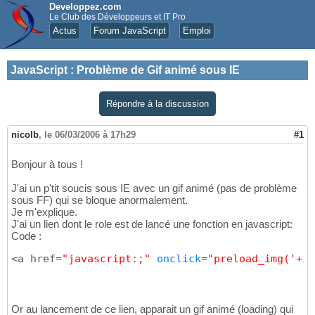
Developpez.com
Le Club des Développeurs et IT Pro
Actus
Forum JavaScript
Emploi
JavaScript
:
Problème de Gif animé sous IE
Répondre à la discussion
nicolb
,
le 06/03/2006 à 17h29
#1
Bonjour à tous !
J'ai un p'tit soucis sous IE avec un gif animé (pas de problème
sous FF) qui se bloque anormalement.
Je m'explique.
J'ai un lien dont le role est de lancé une fonction en javascript:
Code :
<a href=
"javascript:;"
onclick
=
"preload_img('+i+
Or au lancement de ce lien, apparait un gif animé (loading) qui