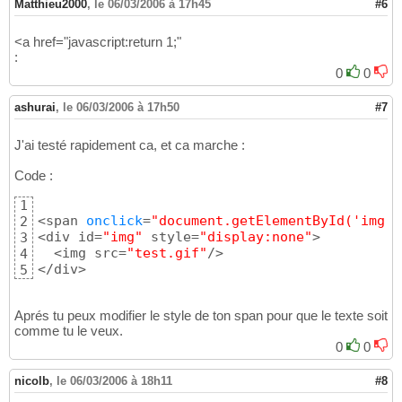
Matthieu2000
,
le 06/03/2006 à 17h45
#6
<a href="javascript:return 1;"
:
0
0
ashurai
,
le 06/03/2006 à 17h50
#7
J'ai testé rapidement ca, et ca marche :
Code :
1
<span 
onclick
=
"document.getElementById('img')
2
<div id=
"img"
 style=
"display:none"
>

3
  <img src=
"test.gif"
/>

4
</div>
5
Aprés tu peux modifier le style de ton span pour que le texte soit
comme tu le veux.
0
0
nicolb
,
le 06/03/2006 à 18h11
#8