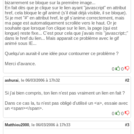
bizarrement se bloque sur la première image...
En fait dès que je clique sur le lien ayant "javascript" en attribut
href, cela bloque le gif animé (s'il était déjà visible, il se bloque).
Si je met "#" en attribut href, le gif s'anime correctement, mais
ma page est automatiquement scrollée vers le haut. Or je
souhaite que lorsque l'on clique sur le lien, la page (qui est
longue) reste fixe... C'est pour cela que j'avais mis "javascript:;"
dans le href du lien... Mais apparait ce problème avec le gif
animé sous IE...
Quelqu'un aurait-il une idée pour contourner ce problème ?
Merci d'avance.
0
0
ashurai
,
le 06/03/2006 à 17h32
#2
Si j'ai bien compris, ton lien n'est pas vraiment un lien en fait ?
Dans ce cas la, tu n'est pas obligé d'utilisé un <a>, essaie avec
un <span></span>.
0
0
Matthieu2000
,
le 06/03/2006 à 17h33
#3