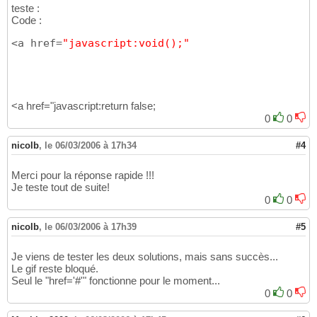
teste :
Code :
<a href=
"javascript:void();"
<a href="javascript:return false;
0
0
nicolb
,
le 06/03/2006 à 17h34
#4
Merci pour la réponse rapide !!!
Je teste tout de suite!
0
0
nicolb
,
le 06/03/2006 à 17h39
#5
Je viens de tester les deux solutions, mais sans succès...
Le gif reste bloqué.
Seul le "href='#'" fonctionne pour le moment...
0
0