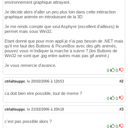
environnement graphique attrayant.
Je décide alors d'aller un peu plus loin dans cette intéraction
graphique animée en introduisant de la 3D
Je me rends compte que seul Asphyre (excellent d'ailleurs) le
permet mais sous Win32.
Etant donné que pour mon appli je n'ai pas besoin de .NET mais
qu'il me faut des Buttons & PicureBox avec des gifs animés,
pouvez vous m'indiquer la marche à suivre ? (les Buttons de
Win32 ne sont que .jpg entre autres mais pas gif animé.)
Je vous remercie d'avance.
0
0
ctrlaltsuppr
,
le 20/02/2006 à 12h53
#2
ca doit bien etre possible, tout de meme ?
0
0
ctrlaltsuppr
,
le 21/02/2006 à 20h18
#3
c'est pas possible alors ?
0
0