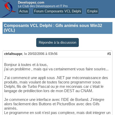
Developpez.com
Le Club des Développeurs et IT Pro
Actus
Forum Composants VCL Delphi
Emploi
Composants VCL Delphi
:
Gifs animés sous Win32
(VCL)
Répondre à la discussion
ctrlaltsuppr
,
le 20/02/2006 à 03h56
#1
Bonjour à toutes et à tous,
j'ai un problème , mais qui va certainement vous faire sourire...
J'ai commencé une appli sous .NET par méconnaissance des
produits, mais voulant de toutes facons programmer sous
Delphi, fils de Turbo Pascal ou je me reconnais car c'était le
langage de prédilection lors de mon DEST au CNAM.
Je commence une interface avec l'IDE de Borland. J'integre
alors facilement des Buttons et PictureBox avec des Gifs
animés.
Le programme en soit n'est pas complexe, mais doit integrer un