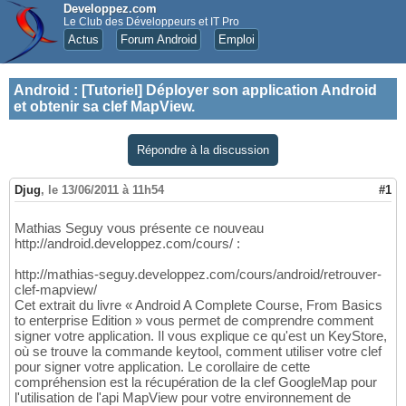
Developpez.com
Le Club des Développeurs et IT Pro
Actus
Forum Android
Emploi
Android
:
[Tutoriel] Déployer son application Android
et obtenir sa clef MapView.
Répondre à la discussion
Djug
,
le 13/06/2011 à 11h54
#1
Mathias Seguy vous présente ce nouveau
http://android.developpez.com/cours/ :
http://mathias-seguy.developpez.com/cours/android/retrouver-
clef-mapview/
Cet extrait du livre « Android A Complete Course, From Basics
to enterprise Edition » vous permet de comprendre comment
signer votre application. Il vous explique ce qu'est un KeyStore,
où se trouve la commande keytool, comment utiliser votre clef
pour signer votre application. Le corollaire de cette
compréhension est la récupération de la clef GoogleMap pour
l'utilisation de l'api MapView pour votre environnement de