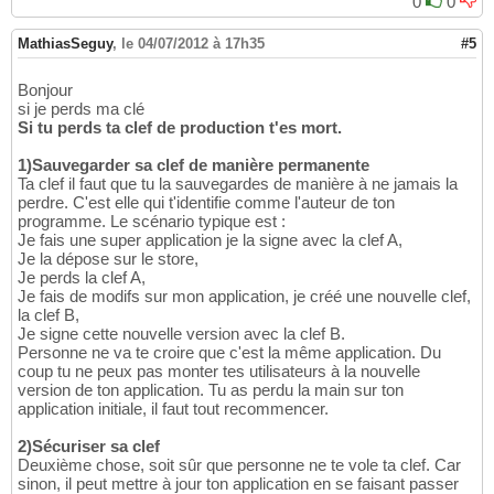
0
0
MathiasSeguy
,
le 04/07/2012 à 17h35
#5
Bonjour
si je perds ma clé
Si tu perds ta clef de production t'es mort.
1)Sauvegarder sa clef de manière permanente
Ta clef il faut que tu la sauvegardes de manière à ne jamais la
perdre. C'est elle qui t'identifie comme l'auteur de ton
programme. Le scénario typique est :
Je fais une super application je la signe avec la clef A,
Je la dépose sur le store,
Je perds la clef A,
Je fais de modifs sur mon application, je créé une nouvelle clef,
la clef B,
Je signe cette nouvelle version avec la clef B.
Personne ne va te croire que c'est la même application. Du
coup tu ne peux pas monter tes utilisateurs à la nouvelle
version de ton application. Tu as perdu la main sur ton
application initiale, il faut tout recommencer.
2)Sécuriser sa clef
Deuxième chose, soit sûr que personne ne te vole ta clef. Car
sinon, il peut mettre à jour ton application en se faisant passer