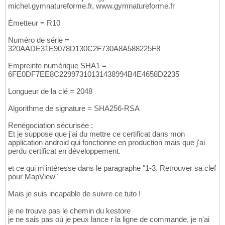
michel.gymnatureforme.fr, www.gymnatureforme.fr
Émetteur = R10
Numéro de série =
320AADE31E9078D130C2F730A8A588225F8
Empreinte numérique SHA1 =
6FE0DF7EE8C22997310131438994B4E4658D2235
Longueur de la clé = 2048
Algorithme de signature = SHA256-RSA
Renégociation sécurisée :
Et je suppose que j'ai du mettre ce certificat dans mon
application android qui fonctionne en production mais que j'ai
perdu certificat en développement.
et ce qui m'intéresse dans le paragraphe "1-3. Retrouver sa clef
pour MapView"
Mais je suis incapable de suivre ce tuto !
je ne trouve pas le chemin du kestore
je ne sais pas où je peux lance r la ligne de commande, je n'ai