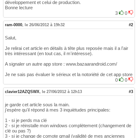
développement et celui de production.
Bonne lecture
3
0
ram-0000
,
le 26/06/2012 à 19h32
#2
Salut,
Je relirai cet article en détails à tête plus reposée mais il a l'air
très intéressant (en tout cas, il m'intéresse).
A signaler un autre app store : www.bazaarandroid.com/
Je ne sais pas évaluer le sérieux et la notoriété de cet app store
0
0
clavier12AZQSWX
,
le 27/06/2012 à 12h13
#3
je garde cet article sous la main.
j'espère qu'il répond à mes 3 inquiètudes principales:
1 - si je perds ma clé
2 - si je réinstalle mon windows complètement (changement de
clé ou pas ?)
3 - si je change de comote gmail (validité de mes anciennes