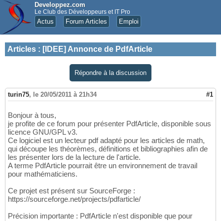
Developpez.com
Le Club des Développeurs et IT Pro
Actus
Forum Articles
Emploi
Articles
:
[IDEE] Annonce de PdfArticle
Répondre à la discussion
turin75
,
le 20/05/2011 à 21h34
#1
Bonjour à tous,
je profite de ce forum pour présenter PdfArticle, disponible sous
licence GNU/GPL v3.
Ce logiciel est un lecteur pdf adapté pour les articles de math,
qui découpe les théorèmes, définitions et bibliographies afin de
les présenter lors de la lecture de l'article.
A terme PdfArticle pourrait être un environnement de travail
pour mathématiciens.
Ce projet est présent sur SourceForge :
https://sourceforge.net/projects/pdfarticle/
Précision importante : PdfArticle n'est disponible que pour