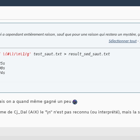
(qui a cependant entièrement raison, sauf que pour une raison qui restera un mystère,
Sélectionner tout
-
/ \(#\)/\n\1/g'
 test_saut.txt 
>
 result_sed_saut.txt

5s

0s

24s
, mais on a quand même gagné un peu
ème de Cj_Dal (AIX) le "\n" n'est pas reconnu (ou interprété), mais la 