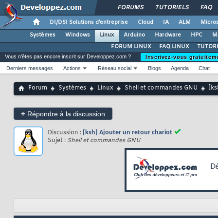
FORUMS
TUTORIELS
FAQ
DI/DSI Solutions d'entreprise
Cloud
IA
ALM
Micros
Systèmes
Windows
Linux
Arduino
Hardware
HPC
M
FORUM LINUX
FAQ LINUX
TUTORI
Vous n'êtes pas encore inscrit sur Developpez.com ?
Inscrivez-vous gratuitem
Derniers messages
Actions
Réseau social
Blogs
Agenda
Chat
Forum
Systèmes
Linux
Shell et commandes GNU
[ks
+
Répondre à la discussion
Discussion :
[ksh] Ajouter un retour chariot
Sujet :
Shell et commandes GNU