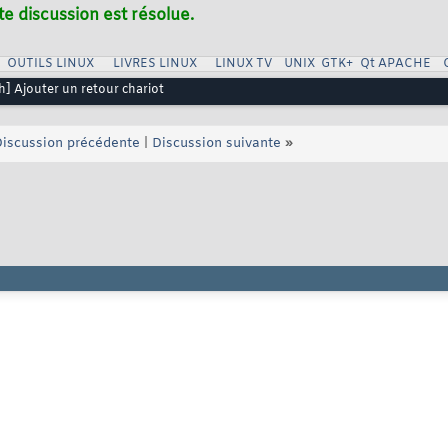
te discussion est résolue.
OUTILS LINUX
LIVRES LINUX
LINUX TV
UNIX
GTK+
Qt
APACHE
h] Ajouter un retour chariot
iscussion précédente
|
Discussion suivante
»