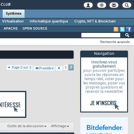
CLUB
Systèmes
Virtualisation
Informatique quantique
Crypto, NFT & Blockchain
APACHE
OPEN SOURCE
Recherche avancée
Navigation
Inscrivez-vous
gratuitement
Page 2 sur 2
1
2
Première
pour pouvoir participer,
suivre les réponses en
temps réel, voter pour
les messages, poser vos
propres questions et
recevoir la newsletter
Outils de la discussion
Affichage