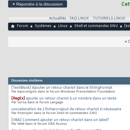
+
Cet
Répondre à la discussion
Actualités
FAQ LINUX
TUTORIELS LINUX
Forum
Systèmes
Linux
Shell et commandes GNU
[ks
«
D
Discussions similaires
[TextBlock] Ajouter un retour chariot dans le StringFormat
Par bassreligion dans le forum Windows Presentation Foundation
[RegEx]
ajouter un retour chariot à un nombre dans un texte
Par serna dans le forum Langage
concatenation de 2 fichiers+ajout de retour chariot si nécessaire
Par freestyler dans le forum Shell et commandes GNU
[VBA] Comment ajouter un retour chariot dans un label?
Par fafaf dans le forum VBA Access