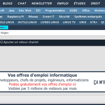
BLOGS
CHAT
NEWSLETTER
EMPLOI
ÉTUDES
DROIT
oft
Java
Dév. Web
EDI
Programmation
SGBD
Office
Mobiles
ac
Raspberry Pi
Réseau
Green IT
Sécurité
Systèmes embarqués
ELS LINUX
OUTILS LINUX
LIVRES LINUX
LINUX TV
UNIX
GTK+
Qt
ent !
Règles
h] Ajouter un retour chariot