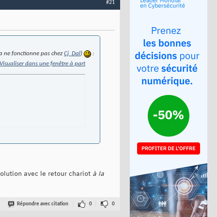
#21
 ça ne fonctionne pas chez
Cj_Dal
)
:
Visualiser dans une fenêtre à part
solution avec le retour chariot
à la
Répondre avec citation
0
0