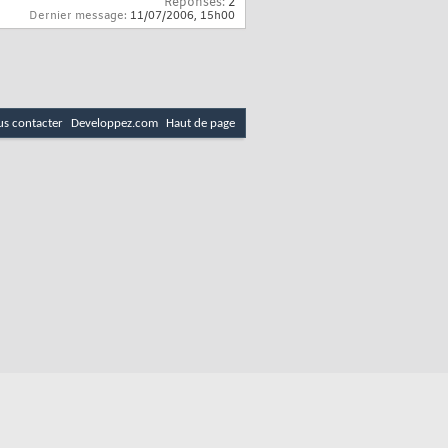
Réponses:
2
Dernier message:
11/07/2006,
15h00
s contacter
Developpez.com
Haut de page