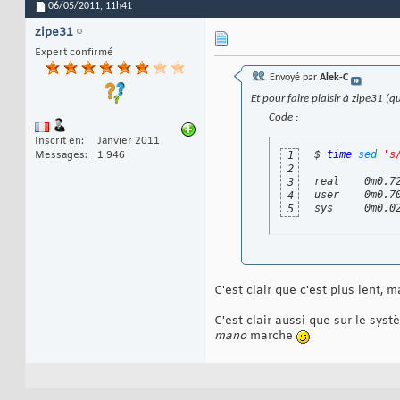
06/05/2011,
11h41
zipe31
Expert confirmé
Envoyé par
Alek-C
Et pour faire plaisir à zipe31 
Code :
Inscrit en
Janvier 2011
$ 
time
sed
's
Messages
1 946
1
2
real    0m0.72
3
user    0m0.70
4
sys     0m0.0
5
C'est clair que c'est plus lent
C'est clair aussi que sur le syst
mano
marche