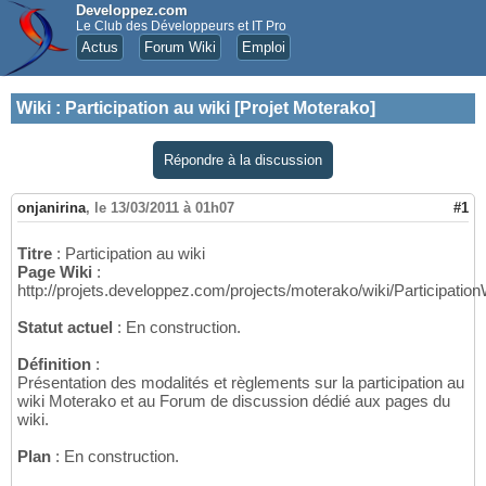
Developpez.com
Le Club des Développeurs et IT Pro
Actus
Forum Wiki
Emploi
Wiki
:
Participation au wiki [Projet Moterako]
Répondre à la discussion
onjanirina
,
le 13/03/2011 à 01h07
#1
Titre
: Participation au wiki
Page Wiki
:
http://projets.developpez.com/projects/moterako/wiki/Participation
Statut actuel
: En construction.
Définition
:
Présentation des modalités et règlements sur la participation au
wiki Moterako et au Forum de discussion dédié aux pages du
wiki.
Plan
: En construction.