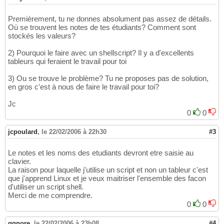
Premièrement, tu ne donnes absolument pas assez de détails.
Où se trouvent les notes de tes étudiants? Comment sont
stockés les valeurs?
2) Pourquoi le faire avec un shellscript? Il y a d'excellents
tableurs qui feraient le travail pour toi
3) Ou se trouve le problème? Tu ne proposes pas de solution,
en gros c'est à nous de faire le travail pour toi?
Jc
0
0
jcpoulard
,
le 22/02/2006 à 22h30
#3
Le notes et les noms des etudiants devront etre saisie au
clavier.
La raison pour laquelle j'utilise un script et non un tableur c'est
que j'apprend Linux et je veux maitriser l'ensemble des facon
d'utiliser un script shell.
Merci de me comprendre.
0
0
ggnore
,
le 22/02/2006 à 23h08
#4