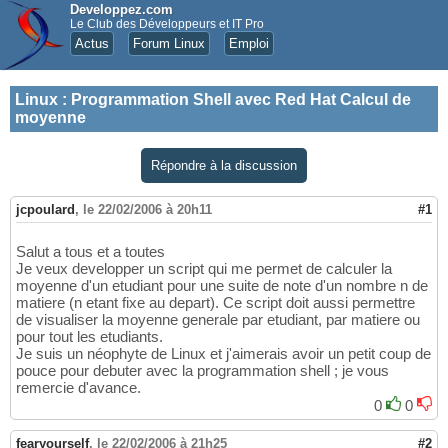
Developpez.com
Le Club des Développeurs et IT Pro
Actus
Forum Linux
Emploi
Linux
:
Programmation Shell avec Red Hat Calcul de
moyenne
Répondre à la discussion
jcpoulard
,
le 22/02/2006 à 20h11
#1
Salut a tous et a toutes
Je veux developper un script qui me permet de calculer la
moyenne d'un etudiant pour une suite de note d'un nombre n de
matiere (n etant fixe au depart). Ce script doit aussi permettre
de visualiser la moyenne generale par etudiant, par matiere ou
pour tout les etudiants.
Je suis un néophyte de Linux et j'aimerais avoir un petit coup de
pouce pour debuter avec la programmation shell ; je vous
remercie d'avance.
0
0
fearyourself
,
le 22/02/2006 à 21h25
#2