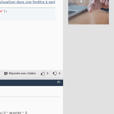
Visualiser dans une fenêtre à part
xe'
)
;
Répondre avec citation
0
0
#2
e) || '' WHERE '' ||