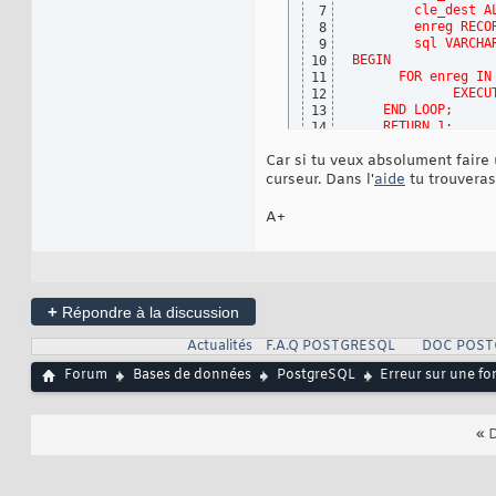
        cle_dest A
7
        enreg RECO
8
        sql VARCHA
9
BEGIN 
10
      FOR enreg IN
11
             EXECU
12
    END LOOP; 
13
    RETURN 1; 
14
END;'
LANGUAGE
'p
15
Car si tu veux absolument faire 
curseur. Dans l'
aide
tu trouveras
A+
+
Répondre à la discussion
Actualités
F.A.Q POSTGRESQL
DOC POST
Forum
Bases de données
PostgreSQL
Erreur sur une fo
«
D