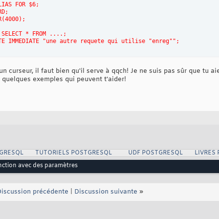
LIAS FOR $6; 
RD; 
R(4000); 
 SELECT * FROM ....; 
TE IMMEDIATE "une autre requete qui utilise "enreg""; 
lpgsql'
;
un curseur, il faut bien qu'il serve à qqch! Je ne suis pas sûr que tu 
 quelques exemples qui peuvent t'aider!
GRESQL
TUTORIELS POSTGRESQL
UDF POSTGRESQL
LIVRES
nction avec des paramètres
iscussion précédente
|
Discussion suivante
»