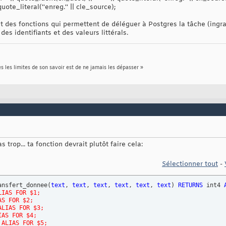
quote_literal(''enreg.'' || cle_source);
t des fonctions qui permettent de déléguer à Postgres la tâche (ingra
des identifiants et des valeurs littérals.
s les limites de son savoir est de ne jamais les dépasser »
s trop... ta fonction devrait plutôt faire cela:
Sélectionner tout
-
ansfert_donnee
(
text
, 
text
, 
text
, 
text
, 
text
, 
text
)
RETURNS
 int4 
LIAS FOR $1; 
AS FOR $2; 
ALIAS FOR $3; 
IAS FOR $4; 
 ALIAS FOR $5; 