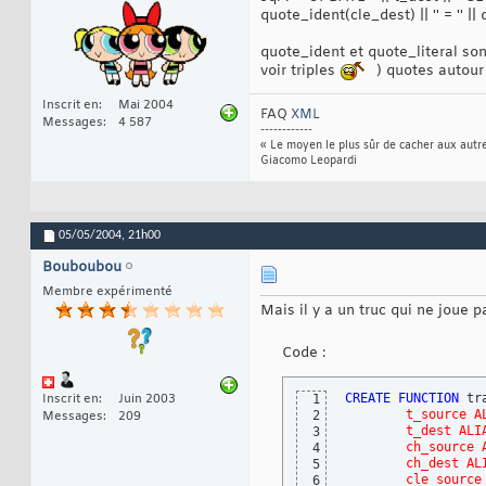
quote_ident(cle_dest) || '' = '' || 
quote_ident et quote_literal son
voir triples
) quotes autour 
Inscrit en
Mai 2004
FAQ
XML
Messages
4 587
------------
« Le moyen le plus sûr de cacher aux autre
Giacomo Leopardi
05/05/2004,
21h00
Bouboubou
Membre expérimenté
Mais il y a un truc qui ne joue pa
Code :
CREATE
FUNCTION
 tr
Inscrit en
Juin 2003
1
        t_source A
2
Messages
209
        t_dest ALI
3
        ch_source 
4
        ch_dest AL
5
        cle_source
6