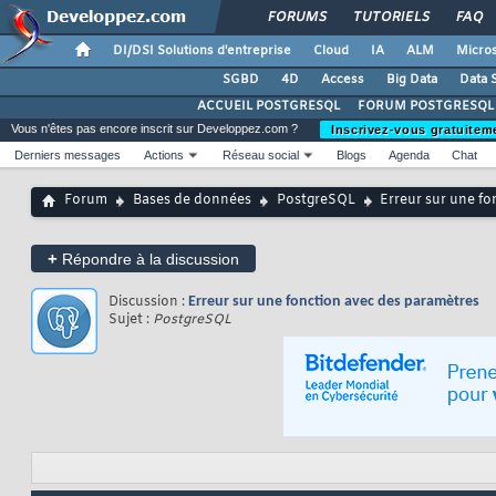
FORUMS
TUTORIELS
FAQ
DI/DSI Solutions d'entreprise
Cloud
IA
ALM
Micros
SGBD
4D
Access
Big Data
Data 
ACCUEIL POSTGRESQL
FORUM POSTGRESQL
Vous n'êtes pas encore inscrit sur Developpez.com ?
Inscrivez-vous gratuitem
Derniers messages
Actions
Réseau social
Blogs
Agenda
Chat
Forum
Bases de données
PostgreSQL
Erreur sur une fo
+
Répondre à la discussion
Discussion :
Erreur sur une fonction avec des paramètres
Sujet :
PostgreSQL