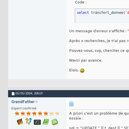
Code :
select
 transfert_donnee
(
'
Un message d'erreur s'affiche :
Après x recherches, je n'ai pas
Pouvez-vous, svp, chercher ce qu
Merci par avance.
Elois.
05/05/2004,
20h19
GrandFather
Expert confirmé
A priori c'est un problème de qu
essaie :
sql := ''UPDATE '' || t_dest || '' SE