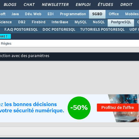
BLOGS
CHAT
NEWSLETTER
EMPLOI
ÉTUDES
DROIT
oft
Java
Dév. Web
EDI
Programmation
SGBD
Office
Mobiles
Science
DB2
Firebird
InterBase
MySQL
NoSQL
PostgreSQL
O
F.A.Q POSTGRESQL
DOC POSTGRESQL
TUTORIELS POSTGRESQL
UDF 
ent !
Règles
nction avec des paramètres