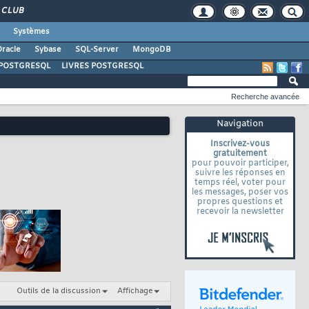
CLUB
Systèmes
racle
Sybase
SQL-Server
MongoDB
POSTGRESQL
LIVRES POSTGRESQL
Recherche avancée
Navigation
Inscrivez-vous
gratuitement
pour pouvoir participer,
suivre les réponses en
temps réel, voter pour
les messages, poser vos
propres questions et
recevoir la newsletter
Outils de la discussion
Affichage