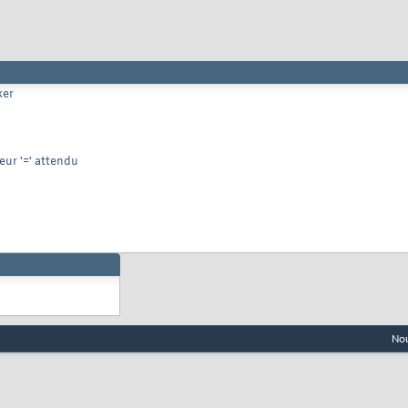
ker
ur '=' attendu
Nou