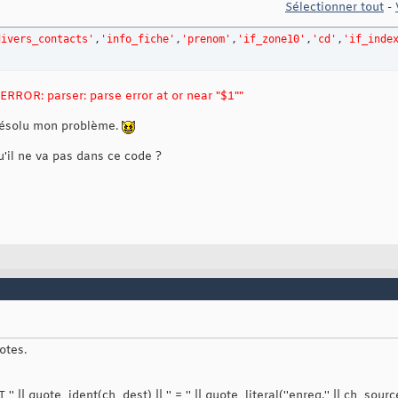
Sélectionner tout
-
divers_contacts'
,
'info_fiche'
,
'prenom'
,
'if_zone10'
,
'cd'
,
'if_inde
"ERROR: parser: parse error at or near "$1""
 résolu mon problème.
'il ne va pas dans ce code ?
otes.
T '' || quote_ident(ch_dest) || '' = '' || quote_literal(''enreg.'' || ch_sourc