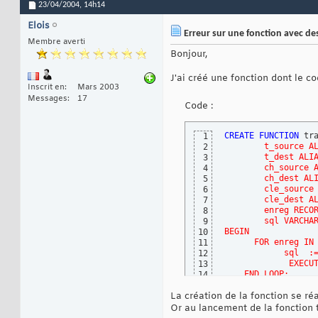
23/04/2004,
14h14
Elois
Erreur sur une fonction avec de
Membre averti
Bonjour,
J'ai créé une fonction dont le co
Inscrit en
Mars 2003
Messages
17
Code :
CREATE
FUNCTION
 tr
1
        t_source A
2
        t_dest ALI
3
        ch_source 
4
        ch_dest AL
5
        cle_source
6
        cle_dest A
7
        enreg RECO
8
        sql VARCHA
9
BEGIN
10
      FOR enreg IN
11
            sql  :
12
             EXECU
13
    END LOOP;
14
    RETURN 1;
15
La création de la fonction se ré
END;'
LANGUAGE
'p
16
Or au lancement de la fonction t