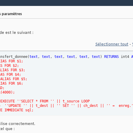
s paramètres
de est le suivant :
Sélectionner tout
-
ansfert_donnee
(
text
, 
text
, 
text
, 
text
, 
text
, 
text
)
RETURNS
 int4 
LIAS FOR $1;
AS FOR $2;
ALIAS FOR $3;
IAS FOR $4;
 ALIAS FOR $5;
LIAS FOR $6;
RD;
R(4000); 
 EXECUTE '
'SELECT * FROM '
' || t_source LOOP
=  '
'UPDATE '
' || t_dest || '
' SET '
' || ch_dest || '
' =  enreg.
TE IMMEDIATE sql;
alise correctement.
lpgsql'
;
el que :