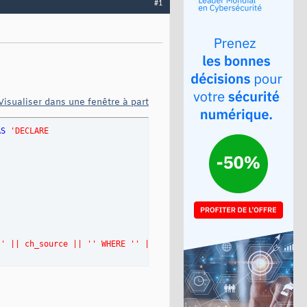
#1
Visualiser dans une fenêtre à part
AS
'DECLARE
'
' || ch_source || '
' WHERE '
' || cle_dest || '
' = enreg.'
' || c