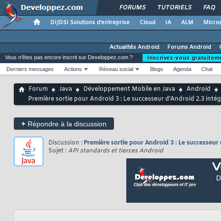
FORUMS
TUTORIELS
FAQ
DI/DSI Solutions d'entreprise
Cloud
IA
ALM
Micros
Actualités Android
Forums Android
Vous n'êtes pas encore inscrit sur Developpez.com ?
Inscrivez-vous gratuitem
Derniers messages
Actions
Réseau social
Blogs
Agenda
Chat
Forum
Java
Développement Mobile en Java
Android
Première sortie pour Android 3 : Le successeur d'Android 2.3 int
+
Répondre à la discussion
Discussion :
Première sortie pour Android 3 : Le successeur
Sujet :
API standards et tierces Android