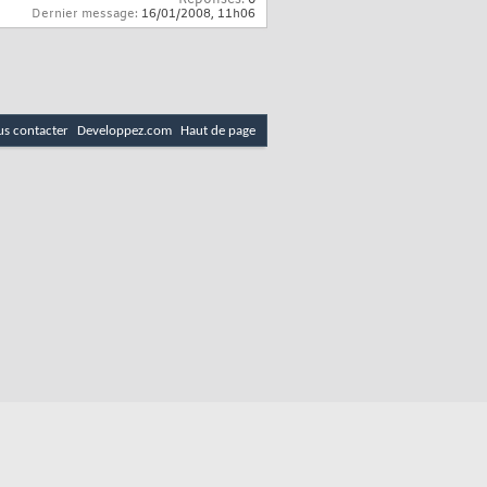
Dernier message:
16/01/2008,
11h06
s contacter
Developpez.com
Haut de page
email