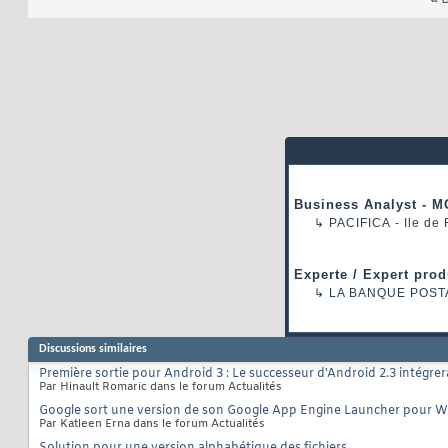
Business Analyst - M
↳
PACIFICA
- Ile de
Experte / Expert prod
↳
LA BANQUE POST
Discussions similaires
Première sortie pour Android 3 : Le successeur d'Android 2.3 intégr
Par Hinault Romaric dans le forum Actualités
Google sort une version de son Google App Engine Launcher pour W
Par Katleen Erna dans le forum Actualités
Solution pour une version alphabétique des fichiers