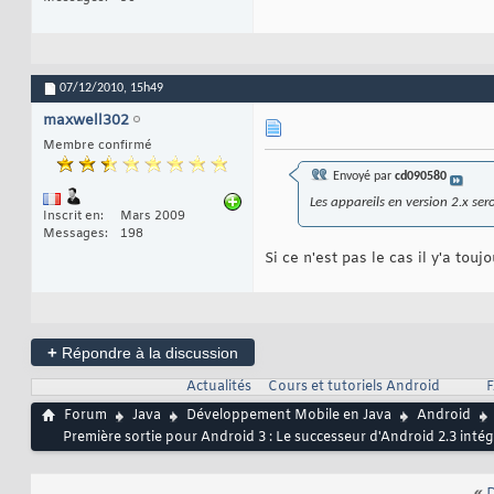
07/12/2010,
15h49
maxwell302
Membre confirmé
Envoyé par
cd090580
Les appareils en version 2.x sero
Inscrit en
Mars 2009
Messages
198
Si ce n'est pas le cas il y'a tou
+
Répondre à la discussion
Actualités
Cours et tutoriels Android
F
Forum
Java
Développement Mobile en Java
Android
Première sortie pour Android 3 : Le successeur d'Android 2.3 int
«
D