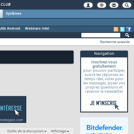
CLUB
Systèmes
tils Android
Webinars Intel
Recherche avancée
Navigation
Inscrivez-vous
gratuitement
pour pouvoir participer,
suivre les réponses en
temps réel, voter pour
les messages, poser vos
propres questions et
recevoir la newsletter
Outils de la discussion
Affichage