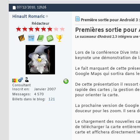
07/12/2010,
12h26
Hinault Romaric
Première sortie pour Android 3 
Rédacteur
Premières sortie pour 
Le successeur d'Android 2.3 intégrera un
Lors de la conférence Dive Into
keynote une démonstration de la
Le fait marquant de cette présen
Google Maps qui sortira dans les
De cette présentation il ressor
Consultant
Inscrit en
Janvier 2007
rapide des cartes ; la gestion de
Messages
4 570
pour orienter la carte.
Billets dans le blog
121
La prochaine version de Google 
douceur pour les zoom. Il sera 
Le chargement des nouvelles car
de télécharger la carte entièr
carte et affichera directement l