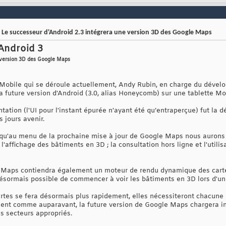
: Le successeur d'Android 2.3 intégrera une version 3D des Google Maps
Android 3
e version 3D des Google Maps
 Mobile qui se déroule actuellement, Andy Rubin, en charge du dévelop
 future version d'Android (3.0, alias Honeycomb) sur une tablette Mo
tation (l'UI pour l'instant épurée n'ayant été qu’entraperçue) fut la 
 jours avenir.
t qu'au menu de la prochaine mise à jour de Google Maps nous aurons
 l'affichage des bâtiments en 3D ; la consultation hors ligne et l'util
Maps contiendra également un moteur de rendu dynamique des cartes.
désormais possible de commencer à voir les bâtiments en 3D lors d'u
tes se fera désormais plus rapidement, elles nécessiteront chacune 
ement comme auparavant, la future version de Google Maps chargera
es secteurs appropriés.