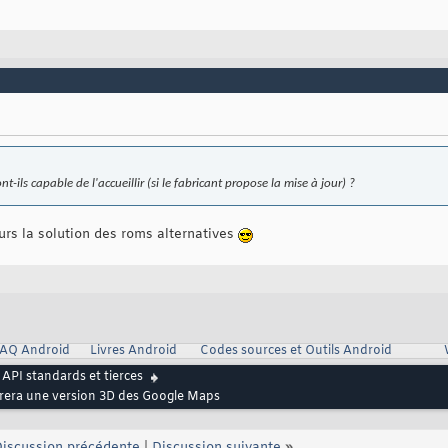
nt-ils capable de l'accueillir (si le fabricant propose la mise à jour) ?
jours la solution des roms alternatives
AQ Android
Livres Android
Codes sources et Outils Android
API standards et tierces
égrera une version 3D des Google Maps
iscussion précédente
|
Discussion suivante
»