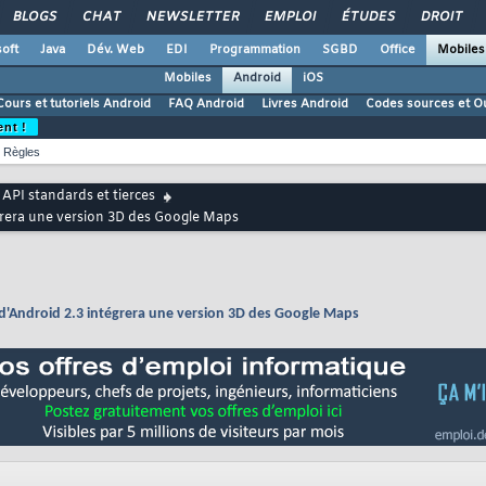
BLOGS
CHAT
NEWSLETTER
EMPLOI
ÉTUDES
DROIT
oft
Java
Dév. Web
EDI
Programmation
SGBD
Office
Mobiles
Mobiles
Android
iOS
Cours et tutoriels Android
FAQ Android
Livres Android
Codes sources et Ou
ent !
Règles
API standards et tierces
égrera une version 3D des Google Maps
 d'Android 2.3 intégrera une version 3D des Google Maps