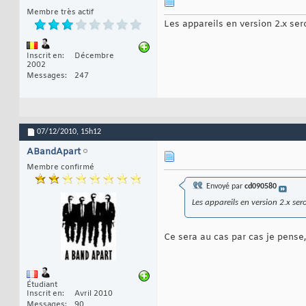
Membre très actif
Les appareils en version 2.x sero
Inscrit en
Décembre
2002
Messages
247
07/12/2010,
15h12
ABandApart
Membre confirmé
Envoyé par
cd090580
Les appareils en version 2.x sero
Ce sera au cas par cas je pense
Étudiant
Inscrit en
Avril 2010
Messages
90