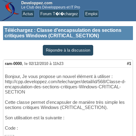
Developpez.com
Le Club des Développeurs et IT Pro
Actus
Forum T�l�chargez
Emploi
Téléchargez
:
Classe d'encapsulation des sections
critiques Windows (CRITICAL_SECTION)
Répondre à la discussion
ram-0000
,
le 02/12/2010 à 11h23
#1
Bonjour, Je vous propose un nouvel élément à utiliser :
http://cpp.developpez.com/telecharger/detail/id/568/Classe-d-
encapsulation-des-sections-critiques-Windows-CRITICAL-
SECTION
Cette classe permet d'encapsuler de manière très simple les
sections critiques Windows (CRITICAL_SECTION).
Son utilisation est la suivante :
Code :