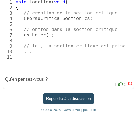
void
 Fonction
(
void
)
1
{
2
// creation de la section critique
3
   CPersoCriticalSection cs;

4
5
// entrée dans la section critique
6
   cs.Enter
(
)
;

7
8
// ici, la section critique est prise
9
   ...

10
11
// sortie de la section critique
12
   cs.Leave
(
)
;

13
14
// ici, la section critique n'est plus pr
Qu'en pensez-vous ?
15
   ...

16
1
0
17
// destruction de la section critique par
18
Répondre à la discussion
}
19
© 2000-2026 - www.developpez.com