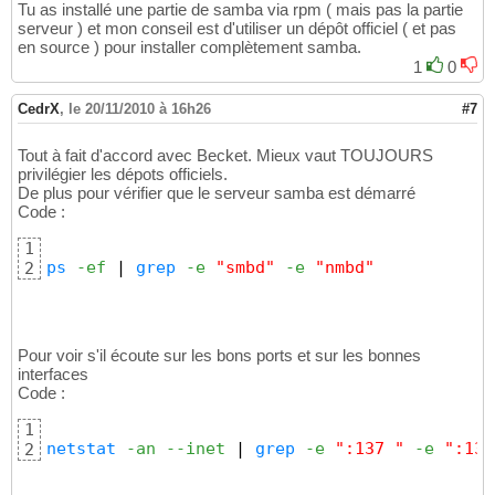
Tu as installé une partie de samba via rpm ( mais pas la partie
serveur ) et mon conseil est d'utiliser un dépôt officiel ( et pas
en source ) pour installer complètement samba.
1
0
CedrX
,
le 20/11/2010 à 16h26
#7
Tout à fait d'accord avec Becket. Mieux vaut TOUJOURS
privilégier les dépots officiels.
De plus pour vérifier que le serveur samba est démarré
Code :
1
ps
-ef
|
grep
-e
"smbd"
-e
"nmbd"
2
Pour voir s'il écoute sur les bons ports et sur les bonnes
interfaces
Code :
1
netstat
-an
--inet
|
grep
-e
":137 "
-e
":138
2