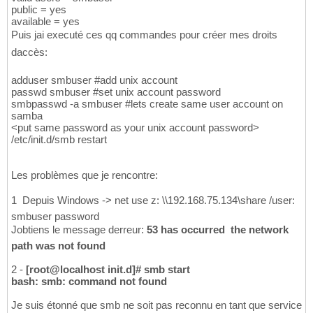
public = yes
available = yes
Puis jai executé ces qq commandes pour créer mes droits
daccès:
adduser smbuser #add unix account
passwd smbuser #set unix account password
smbpasswd -a smbuser #lets create same user account on
samba
<put same password as your unix account password>
/etc/init.d/smb restart
Les problèmes que je rencontre:
1  Depuis Windows -> net use z: \\192.168.75.134\share /user:
smbuser password
Jobtiens le message derreur:
53 has occurred  the network
path was not found
2 -
[root@localhost init.d]# smb start
bash: smb: command not found
Je suis étonné que smb ne soit pas reconnu en tant que service