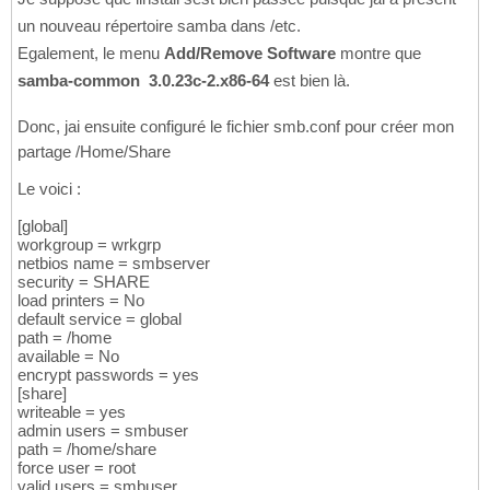
un nouveau répertoire samba dans /etc.
Egalement, le menu
Add/Remove Software
montre que
samba-common  3.0.23c-2.x86-64
est bien là.
Donc, jai ensuite configuré le fichier smb.conf pour créer mon
partage /Home/Share
Le voici :
[global]
workgroup = wrkgrp
netbios name = smbserver
security = SHARE
load printers = No
default service = global
path = /home
available = No
encrypt passwords = yes
[share]
writeable = yes
admin users = smbuser
path = /home/share
force user = root
valid users = smbuser