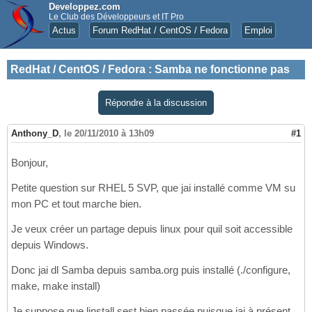
Developpez.com
Le Club des Développeurs et IT Pro
Actus
Forum RedHat / CentOS / Fedora
Emploi
RedHat / CentOS / Fedora
:
Samba ne fonctionne pas
Répondre à la discussion
Anthony_D
,
le 20/11/2010 à 13h09
#1
Bonjour,
Petite question sur RHEL 5 SVP, que jai installé comme VM su
mon PC et tout marche bien.
Je veux créer un partage depuis linux pour quil soit accessible
depuis Windows.
Donc jai dl Samba depuis samba.org puis installé (./configure,
make, make install)
Je suppose que linstall sest bien passée puisque jai à présent