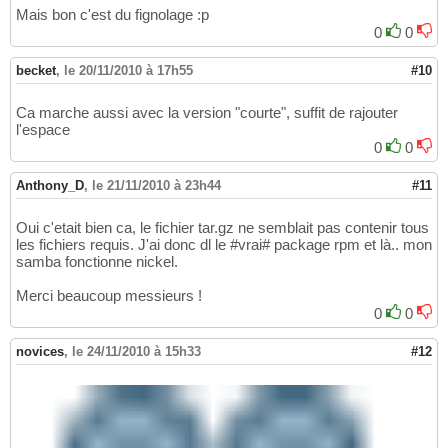
Mais bon c'est du fignolage :p
0
0
becket
,
le 20/11/2010 à 17h55
#10
Ca marche aussi avec la version "courte", suffit de rajouter
l'espace
0
0
Anthony_D
,
le 21/11/2010 à 23h44
#11
Oui c'etait bien ca, le fichier tar.gz ne semblait pas contenir tous
les fichiers requis. J'ai donc dl le #vrai# package rpm et là.. mon
samba fonctionne nickel.
Merci beaucoup messieurs !
0
0
novices
,
le 24/11/2010 à 15h33
#12