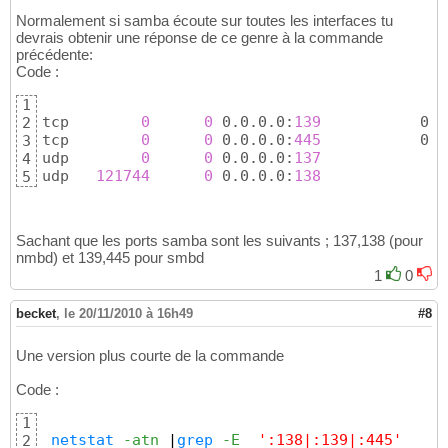
Normalement si samba écoute sur toutes les interfaces tu
devrais obtenir une réponse de ce genre à la commande
précédente:
Code :
1
tcp        
0
0
 0.0.0.0:
139
           0.0
2
tcp        
0
0
 0.0.0.0:
445
           0.0
3
udp        
0
0
 0.0.0.0:
137
             0
4
udp   
121744
0
 0.0.0.0:
138
             0
5
Sachant que les ports samba sont les suivants ; 137,138 (pour
nmbd) et 139,445 pour smbd
1
0
becket
,
le 20/11/2010 à 16h49
#8
Une version plus courte de la commande
Code :
1
netstat
-atn
|
grep
-E
':138|:139|:445'
2