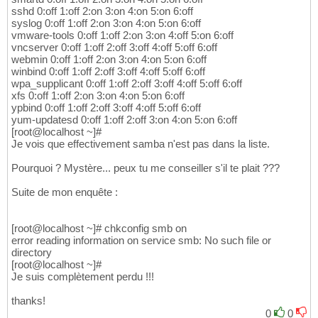
sshd 0:off 1:off 2:on 3:on 4:on 5:on 6:off
syslog 0:off 1:off 2:on 3:on 4:on 5:on 6:off
vmware-tools 0:off 1:off 2:on 3:on 4:off 5:on 6:off
vncserver 0:off 1:off 2:off 3:off 4:off 5:off 6:off
webmin 0:off 1:off 2:on 3:on 4:on 5:on 6:off
winbind 0:off 1:off 2:off 3:off 4:off 5:off 6:off
wpa_supplicant 0:off 1:off 2:off 3:off 4:off 5:off 6:off
xfs 0:off 1:off 2:on 3:on 4:on 5:on 6:off
ypbind 0:off 1:off 2:off 3:off 4:off 5:off 6:off
yum-updatesd 0:off 1:off 2:off 3:on 4:on 5:on 6:off
[root@localhost ~]#
Je vois que effectivement samba n'est pas dans la liste.
Pourquoi ? Mystère... peux tu me conseiller s'il te plait ???
Suite de mon enquête :
[root@localhost ~]# chkconfig smb on
error reading information on service smb: No such file or
directory
[root@localhost ~]#
Je suis complètement perdu !!!
thanks!
0
0