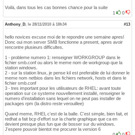
Voilà, dans tous les cas bonnes chance pour la suite
1
0
Anthony_D
,
le 28/11/2010 à 18h34
#13
hello novices excuse moi de te repondre une semaine apres!
Donc oui mon server SMB fonctionne a present, apres avoir
rencontre plusieurs difficultes.
1 - probleme numero 1: renseigner WORKGROUP dans le
fichier smb.conf ou alors le meme nom de workgroup que la
station windows.
2 - sur la station linux, je pense kil est preferable de lui donner le
meme nom netbios dans les fichiers network, hosts et dans le
fichier smb.conf
3 - tres important pour les utilisateurs de RHEL: avant toute
operation sur ce systeme nouvellement installé, renseigner le
numero d'installation sans lequel on ne peut pas installer de
packages rpm (la distro reste verouillee)
Quand meme, RHEL c'est de la balle. C'est simple, bien fait, et
redhat a fait bcp d'effort sur la charte graphique que ca en
devient presque plus fun que de bosser sur du windows.
J'espere pouvoir bientot me procurer la version 6
0
0