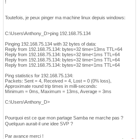
!
Toutefois, je peux pinger ma machine linux depuis windows:
C:\Users\Anthony_D>ping 192.168.75.134
Pinging 192.168.75.134 with 32 bytes of data:
Reply from 192.168.75.134: bytes=32 time=13ms TTL=64
Reply from 192.168.75.134: bytes=32 time<1ms TTL=64
Reply from 192.168.75.134: bytes=32 time<1ms TTL=64
Reply from 192.168.75.134: bytes=32 time<1ms TTL=64
Ping statistics for 192.168.75.134:
Packets: Sent = 4, Received = 4, Lost = 0 (0% loss),
Approximate round trip times in milli-seconds:
Minimum = 0ms, Maximum = 13ms, Average = 3ms
C:\Users\Anthony_D>
Pourquoi est ce que mon partage Samba ne marche pas ?
Quelquun aurait-il une idee SVP ?
Par avance merci !