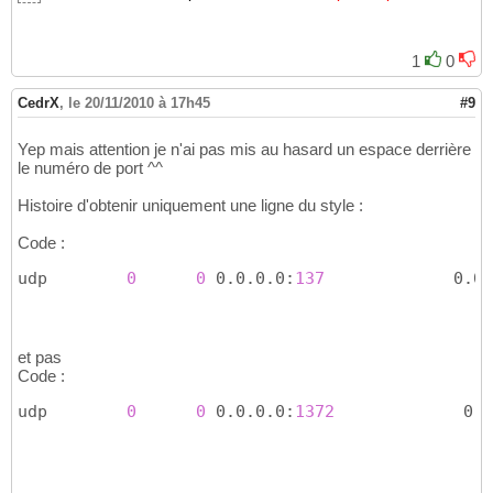
1
0
CedrX
,
le 20/11/2010 à 17h45
#9
Yep mais attention je n'ai pas mis au hasard un espace derrière
le numéro de port ^^
Histoire d'obtenir uniquement une ligne du style :
Code :
udp        
0
0
 0.0.0.0:
137
             0.0.
et pas
Code :
udp        
0
0
 0.0.0.0:
1372
             0.0