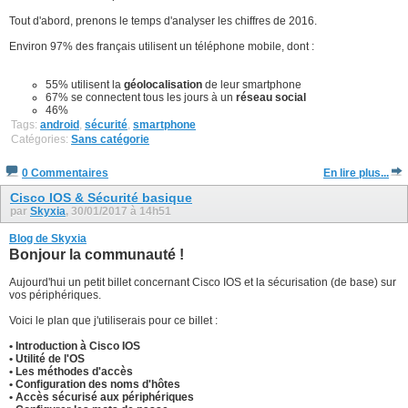
Tout d'abord, prenons le temps d'analyser les chiffres de 2016.
Environ 97% des français utilisent un téléphone mobile, dont :
55% utilisent la
géolocalisation
de leur smartphone
67% se connectent tous les jours à un
réseau social
46%
Tags:
android
,
sécurité
,
smartphone
Catégories:
Sans catégorie
0 Commentaires
En lire plus...
Cisco IOS & Sécurité basique
par
Skyxia
, 30/01/2017 à 14h51
Blog de Skyxia
Bonjour la communauté !
Aujourd'hui un petit billet concernant Cisco IOS et la sécurisation (de base) sur
vos périphériques.
Voici le plan que j'utiliserais pour ce billet :
• Introduction à Cisco IOS
• Utilité de l'OS
• Les méthodes d'accès
• Configuration des noms d'hôtes
• Accès sécurisé aux périphériques