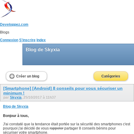
Developpez.com
Blogs
Connexion
S'inscrire
Index
Blog de Skyxia
Créer un blog
Catégories
[Smartphone] [Android] 8 conseils pour vous sécuriser un
minimum !
par
Skyxia
, 25/10/2017 à 11h37
Blog de Skyxia
Bonjour à tous,
J'ai constaté que la tendance était portée sur la sécurité des smartphones c'est
pourquoi j'ai décidé de vous
rappeler
partager 8 conseils bénins pour
sécuriser votre smartphone.