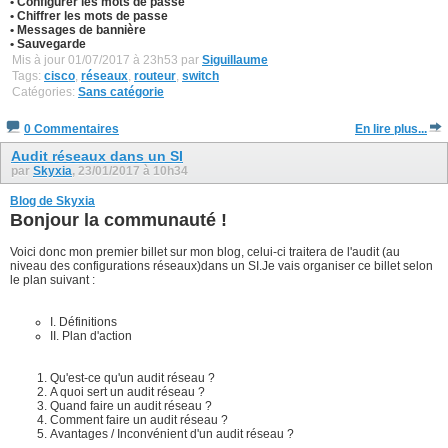
• Configurer les mots de passe
• Chiffrer les mots de passe
• Messages de bannière
• Sauvegarde
Mis à jour 01/07/2017 à 23h53 par
Siguillaume
Tags:
cisco
,
réseaux
,
routeur
,
switch
Catégories:
Sans catégorie
0 Commentaires
En lire plus...
Audit réseaux dans un SI
par
Skyxia
, 23/01/2017 à 10h34
Blog de Skyxia
Bonjour la communauté !
Voici donc mon premier billet sur mon blog, celui-ci traitera de l'audit (au
niveau des configurations réseaux)dans un SI.Je vais organiser ce billet selon
le plan suivant :
I. Définitions
II. Plan d'action
Qu'est-ce qu'un audit réseau ?
A quoi sert un audit réseau ?
Quand faire un audit réseau ?
Comment faire un audit réseau ?
Avantages / Inconvénient d'un audit réseau ?