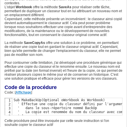
contextes.
L'objet
Workbook
offre la méthode
SaveAs
pour réaliser cette tâche,
permettant de dupliquer un classeur tout en lui attribuant un nouveau nom et
un emplacement différent.
Cependant, cette méthode présente un inconvénient : le classeur ainsi copié
devient automatiquement le classeur actif. Cela peut poser problème
lorsque nous souhaitons effectuer une copie avant d'entreprendre des
modifications, de la maintenance ou le développement de nouvelles
fonctionnalités, tout en conservant le classeur original comme actif.
La méthode
SaveCopyAs
offre une solution à ce problème, en permettant
de réaliser une copie tout en gardant le classeur original actif. Cependant,
bien qu'elle permette de changer l'emplacement du classeur, elle ne permet
pas de modifier son nom.
Pour contourner cette limitation, j'ai développé une procédure générique qui
effectue une copie du classeur et le renomme ensuite. Le nouveau nom est
préfixé par la date (en format inversé) et l'heure de la copie, ce qui permet de
réaliser plusieurs copies le même jour et de conserver un historique. C'est
une solution pratique et efficace pour gérer les versions de vos classeurs.
Code de la procédure
Code: [
Affichage
]
Sub MakeBackUp(Optional oWorkbook As Workbook)

1
  ' Effectue une copie du classeur défini par l'argument 
2
  '   dans le sous-répertoire nommé BackUp

3
  '   La copie est renommée du nom du classeur avec comme
4
  ' Argument

5
  '  [oWorkbook] Nom du classeur à copier (ActiveWorkbook
6
Cette procédure peut être invoquée par cette seule instruction si l'on
  Const SubFolder As String = "\BackUp\"

7
souhaite copier le classeur actif