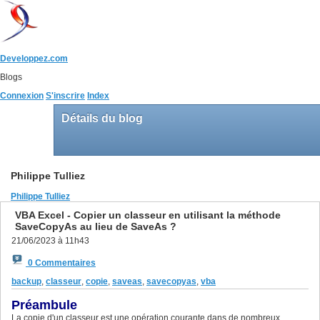
Developpez.com
Blogs
Connexion
S'inscrire
Index
Détails du blog
Philippe Tulliez
Philippe Tulliez
VBA Excel - Copier un classeur en utilisant la méthode
SaveCopyAs au lieu de SaveAs ?
21/06/2023 à 11h43
0 Commentaires
backup
,
classeur
,
copie
,
saveas
,
savecopyas
,
vba
Préambule
La copie d'un classeur est une opération courante dans de nombreux