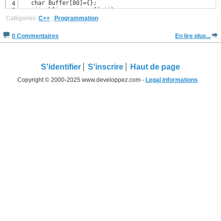
   char Buffer[80]={};

4
   mii.cbSize = sizeof(mii) ;

5
	mii.fMask = MIIM_TYPE;

6
Catégories:
C++
,
Programmation
	mii.dwTypeData = Buffer;

7
	mii.cch = sizeof(Buffer) ;

8
0 Commentaires
En lire plus...
	GetMenuItemInfoA(MainMenu, Help1->Command, FALSE, &mii) ;

9
10
	//SET Help Menu Item Info

11
	mii.fType = mii.fType
12
13
S'identifier
S'inscrire
Haut de page
Copyright © 2000-2025 www.developpez.com -
Legal informations