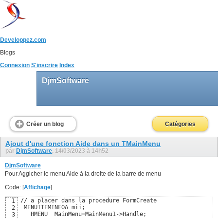
Developpez.com
Blogs
Connexion
S'inscrire
Index
DjmSoftware
Créer un blog
Catégories
Ajout d'une fonction Aide dans un TMainMenu
par
DjmSoftware
, 14/03/2023 à 14h52
DjmSoftware
Pour Aggicher le menu Aide à la droite de la barre de menu
Code: [
Affichage
]
// a placer dans la procedure FormCreate

1
 MENUITEMINFOA mii;

2
   HMENU  MainMenu=MainMenu1->Handle;

3