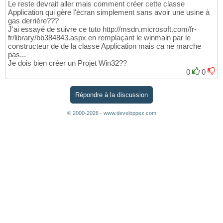
Le reste devrait aller mais comment créer cette classe
Application qui gère l'écran simplement sans avoir une usine à
gas derrière???
J'ai essayé de suivre ce tuto http://msdn.microsoft.com/fr-
fr/library/bb384843.aspx en remplaçant le winmain par le
constructeur de de la classe Application mais ca ne marche
pas...
Je dois bien créer un Projet Win32??
0
0
Répondre à la discussion
© 2000-2026 - www.developpez.com