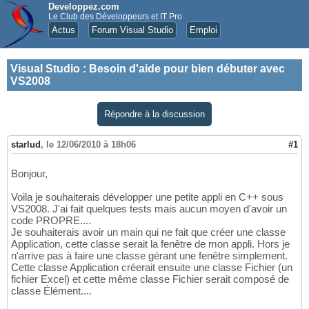
Developpez.com
Le Club des Développeurs et IT Pro
Actus
Forum Visual Studio
Emploi
Visual Studio
:
Besoin d'aide pour bien débuter avec
VS2008
Répondre à la discussion
starlud
,
le 12/06/2010 à 18h06
#1
Bonjour,
Voila je souhaiterais développer une petite appli en C++ sous
VS2008. J'ai fait quelques tests mais aucun moyen d'avoir un
code PROPRE....
Je souhaiterais avoir un main qui ne fait que créer une classe
Application, cette classe serait la fenêtre de mon appli. Hors je
n'arrive pas à faire une classe gérant une fenêtre simplement.
Cette classe Application créerait ensuite une classe Fichier (un
fichier Excel) et cette même classe Fichier serait composé de
classe Élément....