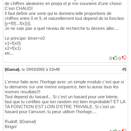
de chiffres aleatoires en prepa et je me souviens d'une chose:
C'est CHAUD!
Il faut definir une serie qui te donnera telle proportions de
chiffres entre 0 et 9, et naturellement tout depend de ta fonction
[y=f(f(...f(x)))].
Je ne sais pas a quel niveau de recherche tu desires aller....
Le principe: timer=x0
x1=f(x0)
x2=f(x1)
etc...
0
0
§Gama§
,
le 19/03/2002 à 21h48
#5
L'erreur faite avec l'horloge avec un simple modulo c'est que si
tu demarres sur une meme sequence, ben tu auras tous les
memes resultats!!!
Tout depend du hasard... Si c'est un hasard pour une loterie,
faut que tu certifies que ton random est bien improbable? ET LA
TA FONCTION EST LOIN D'ETRE TRIVIALE. Si c'est un
hasard pour t'amuser, tu peux utiliser l'horloge....
Rudolf, §Gama§
Bingo!