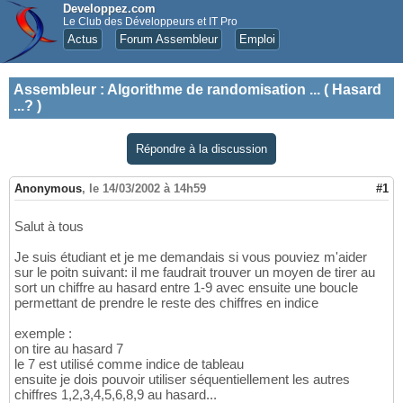
Developpez.com
Le Club des Développeurs et IT Pro
Actus
Forum Assembleur
Emploi
Assembleur
:
Algorithme de randomisation ... ( Hasard
...? )
Répondre à la discussion
Anonymous
,
le 14/03/2002 à 14h59
#1
Salut à tous
Je suis étudiant et je me demandais si vous pouviez m'aider
sur le poitn suivant: il me faudrait trouver un moyen de tirer au
sort un chiffre au hasard entre 1-9 avec ensuite une boucle
permettant de prendre le reste des chiffres en indice
exemple :
on tire au hasard 7
le 7 est utilisé comme indice de tableau
ensuite je dois pouvoir utiliser séquentiellement les autres
chiffres 1,2,3,4,5,6,8,9 au hasard...