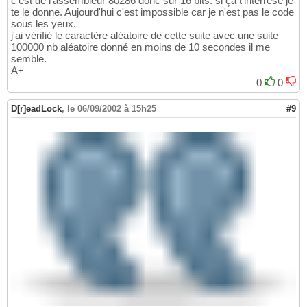
c'est de l'assembleur 80286 donc sur 16 bits. si ça t'interrese je
If
 idum<
0
 then idum:=idum+im1
;
39
te le donne. Aujourd'hui c'est impossible car je n'est pas le code
   k:
=idum2 
div
 iq2
;
40
sous les yeux.
   idum2:
=ia2*
(
idum2-k*iq2
)
-k*ir2
;
41
j'ai vérifié le caractère aléatoire de cette suite avec une suite
If
 idum2<
0
 then idum2:=idum2+im2
;
42
100000 nb aléatoire donné en moins de 10 secondes il me
   j:
=iy 
div
 ndiv
;
43
semble.
   iy:
=iv
[
j
]
-idum2
;
44
A+
   iv
[
j
]
:=idum
;
45
0
0
If
 iy<
1
 then iy:=iy+imm1
;
46
   temp:
=am*iy
;
47
D[r]eadLock
,
le 06/09/2002 à 15h25
#9
If
 temp > rnmx then ztu:=rnmx

48
Else
 ztu:=temp
;
49
End
;
50
51
Function haz
(
m:real
)
:real
;
52
Var t:real
;
53
54
   t:
=ztu
(
idumg
)
;
55
   haz:
=t*m
;
56
End
;
57