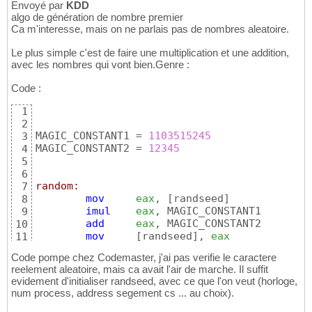
Envoyé par
KDD
algo de génération de nombre premier
Ca m'interesse, mais on ne parlais pas de nombres aleatoire.
Le plus simple c'est de faire une multiplication et une addition,
avec les nombres qui vont bien.Genre :
Code :
1
2
MAGIC_CONSTANT1 = 
1103515245
3
MAGIC_CONSTANT2 = 
12345
4
5
6
random:
7
mov
eax
, 
[
randseed
]
8
imul
eax
, MAGIC_CONSTANT1

9
add
eax
, MAGIC_CONSTANT2

10
mov
[
randseed
]
, 
eax
11
ret
12
Code pompe chez Codemaster, j'ai pas verifie le caractere
reelement aleatoire, mais ca avait l'air de marche. Il suffit
evidement d'initialiser randseed, avec ce que l'on veut (horloge,
num process, address segement cs ... au choix).