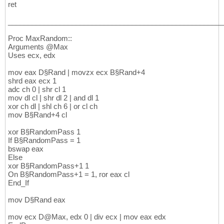
ret
______________________________________________________
Proc MaxRandom::
Arguments @Max
Uses ecx, edx
mov eax D§Rand | movzx ecx B§Rand+4
shrd eax ecx 1
adc ch 0 | shr cl 1
mov dl cl | shr dl 2 | and dl 1
xor ch dl | shl ch 6 | or cl ch
mov B§Rand+4 cl
xor B§RandomPass 1
If B§RandomPass = 1
bswap eax
Else
xor B§RandomPass+1 1
On B§RandomPass+1 = 1, ror eax cl
End_If
mov D§Rand eax
mov ecx D@Max, edx 0 | div ecx | mov eax edx