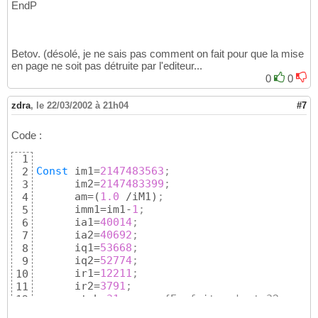
EndP
Betov. (désolé, je ne sais pas comment on fait pour que la mise
en page ne soit pas détruite par l'editeur...
0
0
zdra
,
le 22/03/2002 à 21h04
#7
Code :
1
Const
 im1=
2147483563
;
2
      im2=
2147483399
;
3
      am=
(
1.0
 /iM1
)
;
4
      imm1=im1-
1
;
5
      ia1=
40014
;
6
      ia2=
40692
;
7
      iq1=
53668
;
8
      iq2=
52774
;
9
      ir1=
12211
;
10
      ir2=
3791
;
11
      ntab=
31
;      {En fait, c'est 32, mais
12
      ndiv=
(
1
+imm1 
div
 ntab
)
;
13