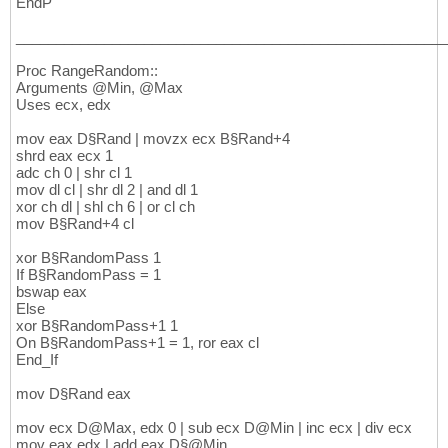
EndP
______________________________________________________
Proc RangeRandom::
Arguments @Min, @Max
Uses ecx, edx
mov eax D§Rand | movzx ecx B§Rand+4
shrd eax ecx 1
adc ch 0 | shr cl 1
mov dl cl | shr dl 2 | and dl 1
xor ch dl | shl ch 6 | or cl ch
mov B§Rand+4 cl
xor B§RandomPass 1
If B§RandomPass = 1
bswap eax
Else
xor B§RandomPass+1 1
On B§RandomPass+1 = 1, ror eax cl
End_If
mov D§Rand eax
mov ecx D@Max, edx 0 | sub ecx D@Min | inc ecx | div ecx
mov eax edx | add eax D§@Min