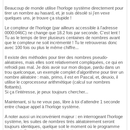
Beaucoup de monde utilise l'horloge système directement pour
tirer un nombre au hasard, et, je suis désolé si j'en vexe
quelques uns, je trouve ça stupide !
Le compteur de l'horloge (par ailleurs accessible à l'adresse
0000:046C) ne change que 18.2 fois par seconde. C'est lent !
Tu as le temps de tirer plusieurs centaines de nombres avant
que le compteur ne soit incrémenté ! Tu te retrouveras donc
avec 100 fois ou plus le même chiffre...
Il existe des méthodes pour tirer des nombres pseudo-
aléatoires, mais elles sont relativement compliquées, ce qui en
refroidi pas mal. Je dois avoir sur mon disque, pardu dans un
trou quelconque, un exemple complet d'algorithme pour tirer un
nombre aléatoire : mais, primo, il est en Pascal, et, deuxio, il
utilise le coprocesseur arithmétique (calcul sur nombres
flottants).
Si ça t'intéresse, je peux toujours chercher...
Maintenant, si tu ne veux pas, libre à toi d'attendre 1 seconde
entre chaque appel à l'horloge système.
A noter aussi un inconvénient majeur : en interrogeant l'horloge
système, les suites de nombres tirés aléatoirement seront
toujours identiques, quelque soit le moment où le programme