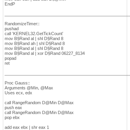
EndP
______________________________________________________
RandomizeTimer::
pushad
call 'KERNEL32.GetTickCount'
mov B§Rand al | shl D§Rand 8
mov B§Rand ah | shl D§Rand 8
mov B§Rand al | shl D§Rand 8
mov B§Rand al | xor D§Rand 06227_8134
popad
ret
______________________________________________________
Proc Gauss::
Arguments @Min, @Max
Uses ecx, edx
call RangeRandom D@Min D@Max
push eax
call RangeRandom D@Min D@Max
pop ebx
add eax ebx | shr eax 1