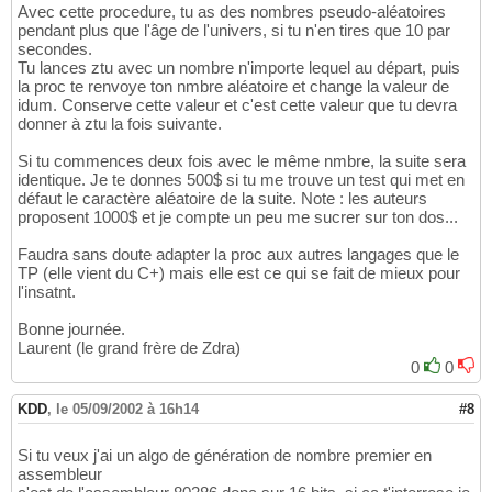
      eps=
1.2e-7
;
14
Avec cette procedure, tu as des nombres pseudo-aléatoires
      rnmx=
1
-eps
;
pendant plus que l'âge de l'univers, si tu n'en tires que 10 par
15
secondes.
Var idum2,iy,idumg:longint
;
16
Tu lances ztu avec un nombre n'importe lequel au départ, puis
    iv:
array
[
0.
.ntab
]
of longint
;
17
la proc te renvoye ton nmbre aléatoire et change la valeur de
18
idum. Conserve cette valeur et c'est cette valeur que tu devra
Function ztu
(
Var idum:longint
)
:real
;
19
donner à ztu la fois suivante.
Var j:integer
;
20
    k:
longint
;
21
Si tu commences deux fois avec le même nmbre, la suite sera
    temp:
real
;
22
identique. Je te donnes 500$ si tu me trouve un test qui met en
Begin

23
défaut le caractère aléatoire de la suite. Note : les auteurs
If
 idum<=
0
 then

24
proposent 1000$ et je compte un peu me sucrer sur ton dos...
   Begin

25
If
 -idum<
1
 then idum:=
1
Else
 idum:=-id
26
Faudra sans doute adapter la proc aux autres langages que le
      idum2:
=idum
;
27
TP (elle vient du C+) mais elle est ce qui se fait de mieux pour
For
 j:=ntab+
7
 downto 
0
do
28
l'insatnt.
29
         k:
=idum 
div
 iq1
;
30
Bonne journée.
         idum:
=ia1*
(
idum-k*iq1
)
-k*ir1
;
31
Laurent (le grand frère de Zdra)
If
 idum2<
0
 then idum:=idum+im1
;
32
0
0
If
 j<ntab then iv
[
j
]
:=idum
;
33
End
;
34
KDD
,
le 05/09/2002 à 16h14
#8
      iy:
=iv
[
0
]
;
35
End
;
36
Si tu veux j'ai un algo de génération de nombre premier en
   k:
=idum 
div
 iq1
;
37
assembleur
   idum:
=ia1*
(
idum-k*iq1
)
-k*ir1
;
38