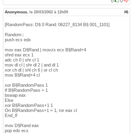
0
0
Anonymous
,
le 20/03/2002 à 12h09
#6
[RandomPass: D§ 0 Rand: 06227_8134 B§ 001_1101]
Random::
push ecx edx
mov eax D§Rand | movzx ecx B§Rand+4
shrd eax ecx 1
adc ch 0 | shr cl 1
mov dl cl | shr dl 2 | and dl 1
xor ch dl | shl ch 6 | or cl ch
mov B§Rand+4 cl
xor B§RandomPass 1
If B§RandomPass = 1
bswap eax
Else
xor B§RandomPass+1 1
On B§RandomPass+1 = 1, ror eax cl
End_If
mov D§Rand eax
pop edx ecx