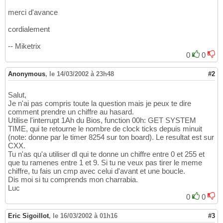
merci d'avance
cordialement
-- Miketrix
0
0
Anonymous
,
le 14/03/2002 à 23h48
#2
Salut,
Je n'ai pas compris toute la question mais je peux te dire
comment prendre un chiffre au hasard.
Utilise l'interrupt 1Ah du Bios, function 00h: GET SYSTEM
TIME, qui te retourne le nombre de clock ticks depuis minuit
(note: donne par le timer 8254 sur ton board). Le resultat est sur
CXX.
Tu n'as qu'a utiliser dl qui te donne un chiffre entre 0 et 255 et
que tu ramenes entre 1 et 9. Si tu ne veux pas tirer le meme
chiffre, tu fais un cmp avec celui d'avant et une boucle.
Dis moi si tu comprends mon charrabia.
Luc
0
0
Eric Sigoillot
,
le 16/03/2002 à 01h16
#3