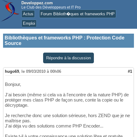
Developpez.com
Le Club des Développeurs et IT Pro
Actus
Forum Biblioth�ques et frameworks PHP
Emploi
Bibliothèques et frameworks PHP
:
Protection Code
Source
Répondre à la discussion
hugo69
,
le 09/03/2010 à 00h06
#1
Bonjour,
J'ai besoin (même si cela va à l'encontre de la nature PHP) de
protéger mes class PHP de façon sure, conte la copie ou le
décryptage.
Je recherche donc une solution sérieuse, hors ZEND que je ne
maîtrise pas.
J'ai déja vu des solutions comme PHP Encoder...
Existe t-il à votre connaissance une solution libre et gratuite