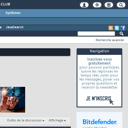
CLUB
Systèmes
a
JavaSearch
Recherche avancée
Navigation
Inscrivez-vous
gratuitement
pour pouvoir participer,
suivre les réponses en
temps réel, voter pour
les messages, poser vos
propres questions et
recevoir la newsletter
Outils de la discussion
Affichage