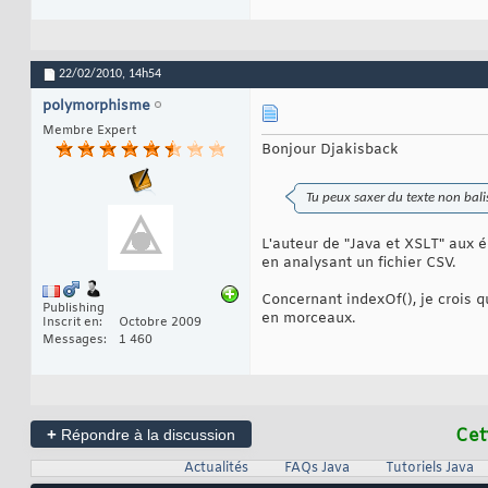
22/02/2010,
14h54
polymorphisme
Membre Expert
Bonjour Djakisback
Tu peux saxer du texte non bali
L'auteur de "Java et XSLT" aux 
en analysant un fichier CSV.
Concernant indexOf(), je crois qu'
Publishing
en morceaux.
Inscrit en
Octobre 2009
Messages
1 460
+
Cet
Répondre à la discussion
Actualités
FAQs Java
Tutoriels Java