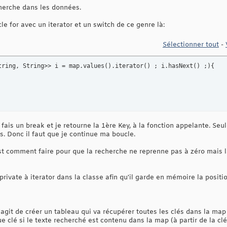
herche dans les données.
le for avec un iterator et un switch de ce genre là:
Sélectionner tout
-
tring, String>> i = map.values
(
)
.iterator
(
)
 ; i.hasNext
(
)
 ;
)
{
 fais un break et je retourne la 1ère Key, à la fonction appelante. Seul
. Donc il faut que je continue ma boucle.
st comment faire pour que la recherche ne reprenne pas à zéro mais là
private à iterator dans la classe afin qu'il garde en mémoire la positio
l s'agit de créer un tableau qui va récupérer toutes les clés dans la ma
e clé si le texte recherché est contenu dans la map (à partir de la clé