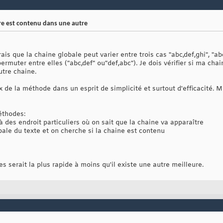
ère est contenu dans une autre
erais que la chaine globale peut varier entre trois cas "abc,def,ghi", "a
muter entre elles ("abc,def" ou"def,abc"). Je dois vérifier si ma chaine
utre chaine.
 de la méthode dans un esprit de simplicité et surtout d'efficacité. Mo
méthodes:
 à des endroit particuliers où on sait que la chaine va apparaître
bale du texte et on cherche si la chaine est contenu
s serait la plus rapide à moins qu'il existe une autre meilleure.