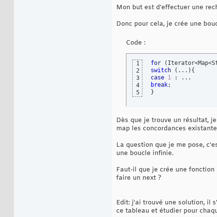
Mon but est d'effectuer une rec
Donc pour cela, je crée une bouc
Code :
for
(
Iterator<Map<S
1
switch
(
...
)
{
2
case
1
3
break
4
}
5
Dès que je trouve un résultat, je
map les concordances existantes
La question que je me pose, c'e
une boucle infinie.
Faut-il que je crée une fonction 
faire un next ?
Edit: j'ai trouvé une solution, i
ce tableau et étudier pour chaqu