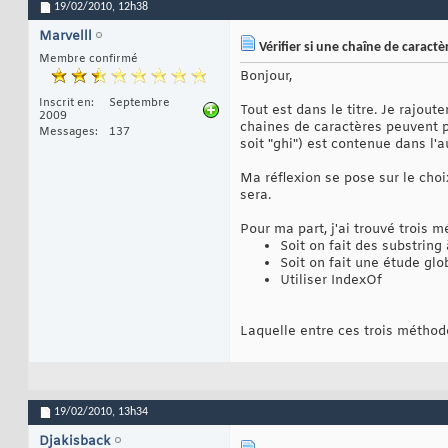
19/02/2010,
12h38
Marvelll
Vérifier si une chaîne de caract
Membre confirmé
Bonjour,
Inscrit en
Septembre
Tout est dans le titre. Je rajout
2009
chaines de caractères peuvent per
Messages
137
soit "ghi") est contenue dans l'a
Ma réflexion se pose sur le choix
sera.
Pour ma part, j'ai trouvé trois 
Soit on fait des substring
Soit on fait une étude glo
Utiliser IndexOf
Laquelle entre ces trois méthode
19/02/2010,
13h34
Djakisback