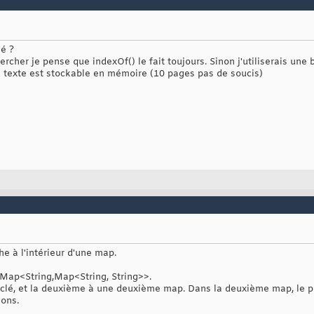
sé ?
hercher je pense que indexOf() le fait toujours. Sinon j'utiliserais une
du texte est stockable en mémoire (10 pages pas de soucis)
che à l'intérieur d'une map.
Map<String,Map<String, String>>.
 clé, et la deuxième à une deuxième map. Dans la deuxième map, le p
ions.