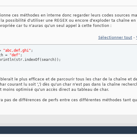
tionne ces méthodes en interne donc regarder leurs codes sources mais
 la possibilité d'utiliser une REGEX ou encore d'exploder ta chaîne en 
opriée car tu n'auras qu'un seul appel à cette fonction :
Sélectionner tout
-
= 
"abc,def,ghi"
;

ch = 
"def"
;

println
(
str.indexOf
(
search
)
)
;
lerait le plus efficace et de parcourir tous les char de la chaîne et 
ar courant lu soit ',') dès qu'un char n'est pas dans la chaîne recherc
est moins optimisé qu'un accès direct au tableau de char.
ura pas de différences de perfs entre ces différentes méthodes tant q