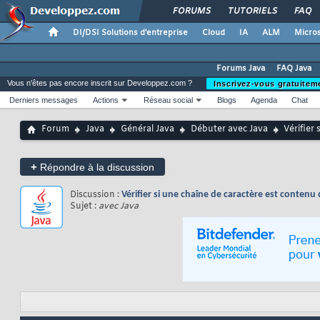
FORUMS
TUTORIELS
FAQ
DI/DSI Solutions d'entreprise
Cloud
IA
ALM
Micros
Forums Java
FAQ Java
Vous n'êtes pas encore inscrit sur Developpez.com ?
Inscrivez-vous gratuitem
Derniers messages
Actions
Réseau social
Blogs
Agenda
Chat
Forum
Java
Général Java
Débuter avec Java
Vérifier
+
Répondre à la discussion
Discussion :
Vérifier si une chaîne de caractère est contenu
Sujet :
avec Java