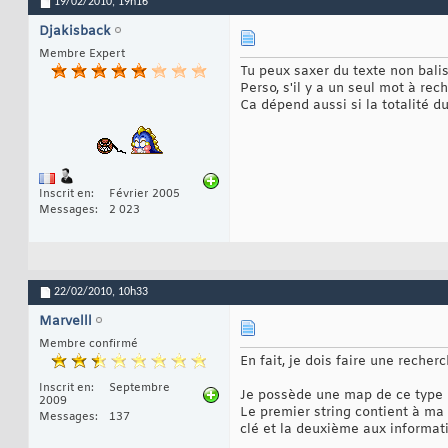
19/02/2010,
19h16
Djakisback
Membre Expert
Tu peux saxer du texte non bali
Perso, s'il y a un seul mot à rec
Ca dépend aussi si la totalité 
Inscrit en
Février 2005
Messages
2 023
22/02/2010,
10h33
Marvelll
Membre confirmé
En fait, je dois faire une recher
Inscrit en
Septembre
Je possède une map de ce type 
2009
Le premier string contient à ma
Messages
137
clé et la deuxième aux informat