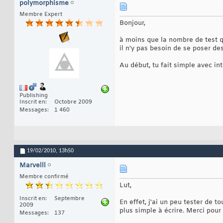
polymorphisme
Membre Expert
Bonjour,
à moins que la nombre de test qu
il n'y pas besoin de se poser de
Au début, tu fait simple avec int
Publishing
Inscrit en
Octobre 2009
Messages
1 460
19/02/2010,
13h50
Marvelll
Membre confirmé
Lut,
Inscrit en
Septembre
En effet, j'ai un peu tester de t
2009
plus simple à écrire. Merci pour
Messages
137