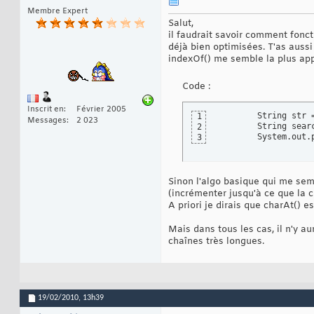
Membre Expert
Salut,
il faudrait savoir comment fonc
déjà bien optimisées. T'as aussi
indexOf() me semble la plus appr
Code :
Inscrit en
Février 2005
	String str 
1
Messages
2 023
	String sear
2
	System.out.
3
Sinon l'algo basique qui me semb
(incrémenter jusqu'à ce que la ch
A priori je dirais que charAt() 
Mais dans tous les cas, il n'y a
chaînes très longues.
19/02/2010,
13h39