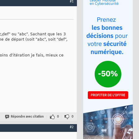
#1
bc,def" ou "abc". Sachant que les 3
 de départ (soit "abc", soit "def",
ins d'itération je fais, mieux ce
Répondre avec citation
0
0
#2