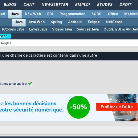
BLOGS
CHAT
NEWSLETTER
EMPLOI
ÉTUDES
DROIT
oft
Java
Dév. Web
EDI
Programmation
SGBD
Office
Mobiles
Java
Java Web
Spring
Android
Eclipse
NetBeans
Tutoriels Java
Livres Java
Vidéos Java
Sources Java
Outils, EDI & API Jav
ent !
Règles
 si une chaîne de caractère est contenu dans une autre
 dans une autre