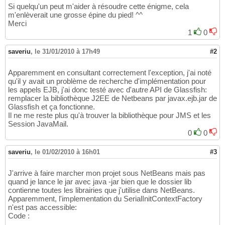
        at java.lang.ClassLoader.loadClassIn
14
Si quelqu'un peut m'aider à résoudre cette énigme, cela
        at java.lang.Class.getDeclaredMethod
m'enlèverait une grosse épine du pied! ^^
15
Merci
        at java.lang.Class.privateGetDeclare
16
        at java.lang.Class.privateGetPublicM
1
0
17
        at java.lang.Class.privateGetPublicM
18
        at java.lang.Class.privateGetPublicM
19
saveriu
,
le 31/01/2010 à 17h49
#2
        at java.lang.Class.getMethods
(
Class.
20
        at com.sun.corba.ee.impl.presentatio
21
Apparemment en consultant correctement l'exception, j'ai noté
        at com.sun.corba.ee.impl.presentatio
22
qu'il y avait un problème de recherche d'implémentation pour
        at com.sun.corba.ee.impl.presentatio
23
les appels EJB, j'ai donc testé avec d'autre API de Glassfish:
        at com.sun.corba.ee.impl.presentatio
24
remplacer la bibliothèque J2EE de Netbeans par javax.ejb.jar de
        at com.sun.corba.ee.impl.presentatio
25
Glassfish et ça fonctionne.
        at java.security.AccessController.do
26
Il ne me reste plus qu'à trouver la bibliothèque pour JMS et les
        at com.sun.corba.ee.impl.presentatio
27
Session JavaMail.
        at com.sun.corba.ee.impl.presentatio
28
0
0
        at com.sun.corba.ee.impl.presentatio
29
        at com.sun.corba.ee.impl.presentatio
30
saveriu
,
le 01/02/2010 à 16h01
#3
        at com.sun.corba.ee.impl.util.Utilit
31
        at com.sun.corba.ee.impl.javax.rmi.P
32
J'arrive à faire marcher mon projet sous NetBeans mais pas
        at javax.rmi.PortableRemoteObject.na
33
quand je lance le jar avec java -jar bien que le dossier lib
        at com.sun.ejb.EJBUtils.lookupRemote
34
contienne toutes les librairies que j'utilise dans NetBeans.
        at com.sun.ejb.containers.RemoteBusi
35
Apparemment, l'implementation du SerialInitContextFactory
        at javax.naming.spi.NamingManager.ge
36
n'est pas accessible:
        at com.sun.enterprise.naming.impl.Se
37
Code :
        at com.sun.enterprise.naming.impl.Se
38