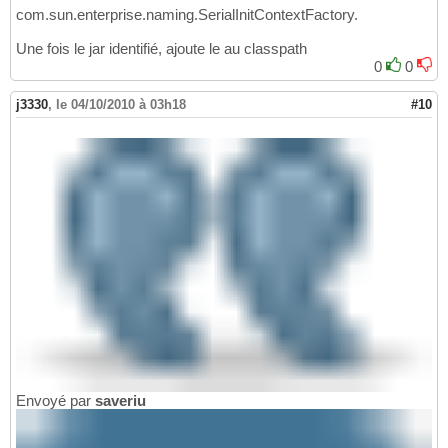
com.sun.enterprise.naming.SerialInitContextFactory.
Une fois le jar identifié, ajoute le au classpath
0
0
j3330
,
le 04/10/2010 à 03h18
#10
Envoyé par
saveriu