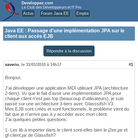
Developpez.com
Le Club des Développeurs et IT Pro
Actus
Forum Java EE
Emploi
Java EE
:
Passage d'une implémentation JPA sur le
client aux accès EJB
Répondre à la discussion
saveriu
,
le 31/01/2010 à 14h17
#1
Bonjour,
J'ai développer une application MDI utilisant JPA (architecture
2-tiers). Vu que le fait d'avoir une implémentation JPA pour
chaque client n'est pas top (beaucoup d'utilisateurs), je suis
passé sur une architecture 3-tiers avec Glasssifsh V3.
Mes EJB sont créés et sont fonctionnels, le problème vient du
fait que je n'arrive pas à y accéder avec mon client.
J'ai quelques petites questions:
1- Les lib à importer dans le client sont-elles bien le j2ee.jar et
gf-client.jar de Glassfish?