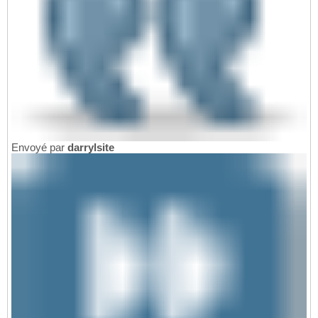
Envoyé par
darrylsite