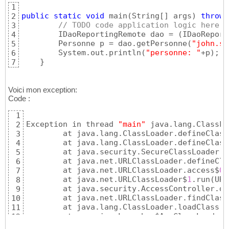
1
// on a different host than the apps
17
public
static
void
 main
(
String
[
]
 args
)
throws
2
        props.setProperty
(
"org.omg.CORBA.ORB
18
// TODO code application logic here
3
19
        IDaoReportingRemote dao = 
(
IDaoReport
4
// optional.  Defaults to 3700.  Onl
20
        Personne p = dao.getPersonne
(
"john.sm
5
        props.setProperty
(
"org.omg.CORBA.ORB
21
        System.out.println
(
"personne: "
+p
)
;

6
22
}
7
        ic = 
new
 InitialContext
(
props
)
;

23
        cache = Collections.synchronizedMap
(
24
}
25
Voici mon exception:
Code :
1
Exception in thread 
"main"
 java.lang.ClassFo
2
        at java.lang.ClassLoader.defineClass
3
        at java.lang.ClassLoader.defineClass
4
        at java.security.SecureClassLoader.d
5
        at java.net.URLClassLoader.defineCla
6
        at java.net.URLClassLoader.access$
00
7
        at java.net.URLClassLoader$
1
.run
(
URL
8
        at java.security.AccessController.do
9
        at java.net.URLClassLoader.findClass
10
        at java.lang.ClassLoader.loadClass
(
C
11
        at sun.misc.Launcher$AppClassLoader.
12
        at java.lang.ClassLoader.loadClass
(
C
13