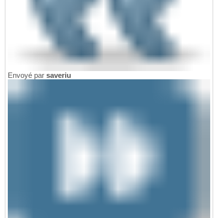
	at javax.naming.spi.NamingManager.g
26
	... 
6
 more
27
Envoyé par
saveriu