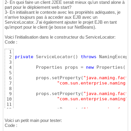
2- En quoi faire un client J2EE serait mieux qu'un stand alone à
part pour le déploiement web start?
3- En initialisant le contexte avec les propriétés adéquates, je
n'arrive toujours pas à acceder aux EJB avec un
ServiceLocator. J'ai également ajouter le projet EJB en tant
qu'import pour le client (je bosse sur NetBeans).
Voici l'initialisation dans le constructeur du ServiceLocator:
Code :
1
private
 ServiceLocator
(
)
throws
 NamingExcept
2
3
        Properties props = 
new
 Properties
(
)
;

4
5
        props.setProperty
(
"java.naming.facto
6
"com.sun.enterprise.naming.S
7
8
        props.setProperty
(
"java.naming.facto
9
"com.sun.enterprise.naming"
)
10
11
        props.setProperty
(
"java.naming.facto
12
"com.sun.corba.ee.impl.prese
13
14
Voici un petit main pour tester:
Code :
15
// optional.  Defaults to localhost.
16