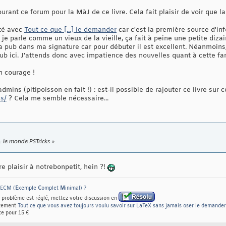
ourant ce forum pour la MàJ de ce livre. Cela fait plaisir de voir qu
uté avec
Tout ce que [...] le demander
car c'est la première source d'i
a je parle comme un vieux de la vieille, ça fait à peine une petite di
 pub dans ma signature car pour débuter il est excellent. Néanmoins, 
pub ici. J'attends donc avec impatience des nouvelles quant à cette f
n courage !
mins (pitipoisson en fait !) : est-il possible de rajouter ce livre sur c
es/
? Cela me semble nécessaire...
 : le monde PSTricks »
ire plaisir à notrebonpetit, hein ?!
 ECM (
E
xemple
C
omplet
M
inimal) ?
 problème est réglé, mettez votre discussion en
rtement
Tout ce que vous avez toujours voulu savoir sur LaTeX sans jamais oser le demander
e pour 15 €