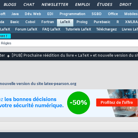
BLOGS
CHAT
NEWSLETTER
EMPLOI
ÉTUDES
DROIT
oft
Java
Dév. Web
EDI
Programmation
SGBD
Office
Mobiles
da
Basic
Cobol
Fortran
LaTeX
Prolog
Purebasic
R
XMLRA
 LaTeX
Forum LaTeX
FAQ LaTeX
Tutoriels LaTeX
Téléchargez
Livres La
ent !
Règles
ter
[PUB] Prochaine réédition du livre « LaTeX » et nouvelle version du s
 nouvelle version du site latex-pearson.org