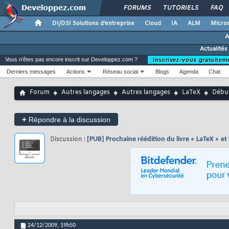
FORUMS
TUTORIELS
FAQ
DI/DSI Solutions d'entreprise
Cloud
IA
ALM
Micros
A
Actualités
Vous n'êtes pas encore inscrit sur Developpez.com ?
Inscrivez-vous gratuitem
Derniers messages
Actions
Réseau social
Blogs
Agenda
Chat
Forum
Autres langages
Autres langages
LaTeX
Débu
+
Répondre à la discussion
Discussion :
[PUB] Prochaine réédition du livre « LaTeX » et
24/12/2009,
19h50