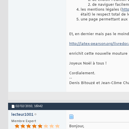
de naviguer facilem
les mentions légales (
htt
était) le respect total de l
une page permettant aux in
Et, en dernier mais pas le moin
http://latex-pearson.org/livredor
enrichit cette nouvelle mouture 
Joyeux Noël à tous !
Cordialement.
--
Denis Bitouzé et Jean-Côme Cha
02/02/2010,
16h42
lecteur1001
Membre Expert
Bonjour,