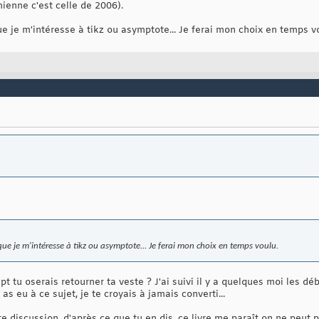
mienne c'est celle de 2006).
que je m'intéresse à tikz ou asymptote... Je ferai mon choix en temps v
 que je m'intéresse à tikz ou asymptote... Je ferai mon choix en temps voulu.
ipt tu oserais retourner ta veste ? J'ai suivi il y a quelques moi les 
s eu à ce sujet, je te croyais à jamais converti...
te discussion, d'après ce que tu en dis, ce livre me paraît on ne peut p