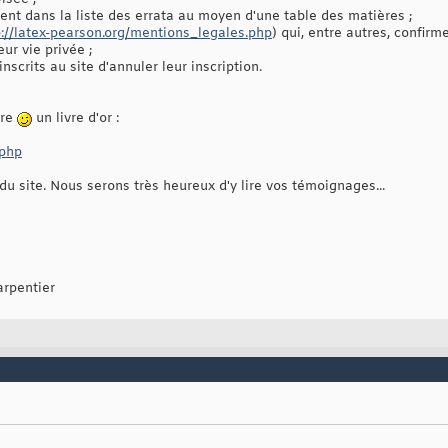
ent dans la liste des errata au moyen d'une table des matières ;
p://latex-pearson.org/mentions_legales.php
) qui, entre autres, confirm
eur vie privée ;
scrits au site d'annuler leur inscription.
dre
un livre d'or :
.php
du site. Nous serons très heureux d'y lire vos témoignages...
rpentier