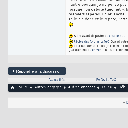
l'autre bouquin je ne pense pas
lorsque l'on débute (geometry, f
premiers repères. En revanche, 
Je le dis donc et le répète, j'
À lire avant de poster :
qu'est ce qu'un
Règles des forums LaTeX
. Quand votre
Pour débuter en LaTeX je conseille fo
gratuitement ou
en vente
dans le commerc
+
Répondre à la discussion
Actualités
FAQs LaTeX
Forum
Autres langages
Autres langages
LaTeX
Débu
«
D