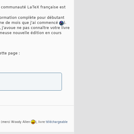
e la communauté LaTeX française est
nformation complète pour débutant
zaine de mois que j'ai commencé
).
j'avoue ne pas connaître votre livre
ameuse nouvelle édition en cours
ette page :
(merci Woody Allen
), livre
téléchargeable