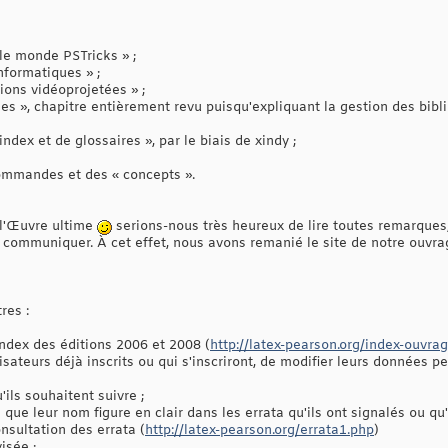
 le monde PSTricks » ;
informatiques » ;
tions vidéoprojetées » ;
es », chapitre entièrement revu puisqu'expliquant la gestion des bibli
ndex et de glossaires », par le biais de xindy ;
commandes et des « concepts ».
 l'Œuvre ultime
serions-nous très heureux de lire toutes remarques,
 communiquer. À cet effet, nous avons remanié le site de notre ouvra
res :
index des éditions 2006 et 2008 (
http://latex-pearson.org/index-ouvra
ilisateurs déjà inscrits ou qui s'inscriront, de modifier leurs données p
'ils souhaitent suivre ;
s que leur nom figure en clair dans les errata qu'ils ont signalés ou qu'
consultation des errata (
http://latex-pearson.org/errata1.php
)
visée ;