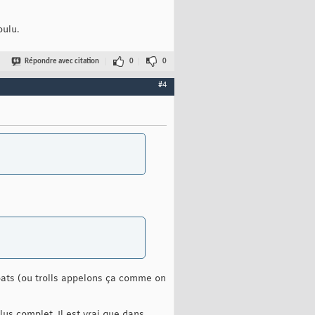
oulu.
Répondre avec citation
0
0
#4
débats (ou trolls appelons ça comme on
lus complet. Il est vrai que dans