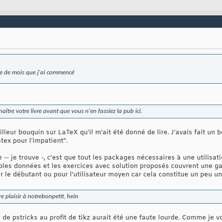
ine de mois que j'ai commencé
tre votre livre avant que vous n'en fassiez la pub ici.
eilleur bouquin sur LaTeX qu'il m'ait été donné de lire. J'avais fait un b
tex pour l'impatient".
vre -- je trouve -, c'est que tout les packages nécessaires à une utili
ples données et les exercices avec solution proposés couvrent une ga
le débutant ou pour l'utilisateur moyen car cela constitue un peu un 
ire plaisir à notrebonpetit, hein
 de pstricks au profit de tikz aurait été une faute lourde. Comme je voi