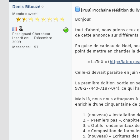
Denis Bitouzé
[PUB] Prochaine réédition du liv
Membre averti
Bonjour,
tout d'abord, nous prions ceux 
Enseignant Chercheur
de cette annonce sur différents 
Inscrit en
Décembre
2009
En guise de cadeau de Noël, no
Messages
57
point de mettre en chantier la d
« LaTeX » (
http://latex-pe
Celle-ci devrait paraître en juin 
La première édition, sortie en s
978-2-7440-7187-0/4), ce qui l'
Mais là, nous nous attaquons à d
enrichie d'une cinquantaine de p
(nouveau) « Installation d
« Premiers pas », chapitr
« Outils fondamentaux de 
« Composition de formule
(nouveau) « Écritures des 