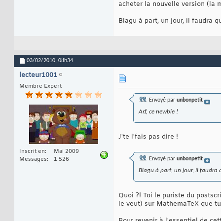
acheter la nouvelle version (la 
Blagu à part, un jour, il faudra 
03/02/2010,
08h34
lecteur1001
Membre Expert
Envoyé par
unbonpetit
Arf, ce newbie !
J'te l'fais pas dire !
Inscrit en
Mai 2009
Messages
1 526
Envoyé par
unbonpetit
Blagu à part, un jour, il faudra
Quoi ?! Toi le puriste du postscr
le veut) sur MathemaTeX que tu a
Pour revenir à l'essentiel de cet