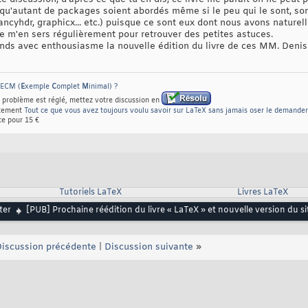
 qu'autant de packages soient abordés même si le peu qui le sont, son
ancyhdr, graphicx... etc.) puisque ce sont eux dont nous avons nature
je m'en sers régulièrement pour retrouver des petites astuces.
attends avec enthousiasme la nouvelle édition du livre de ces MM. Den
 ECM (
E
xemple
C
omplet
M
inimal) ?
 problème est réglé, mettez votre discussion en
rtement
Tout ce que vous avez toujours voulu savoir sur LaTeX sans jamais oser le demander
e pour 15 €
Tutoriels LaTeX
Livres LaTeX
ter
[PUB] Prochaine réédition du livre « LaTeX » et nouvelle version du s
iscussion précédente
|
Discussion suivante
»