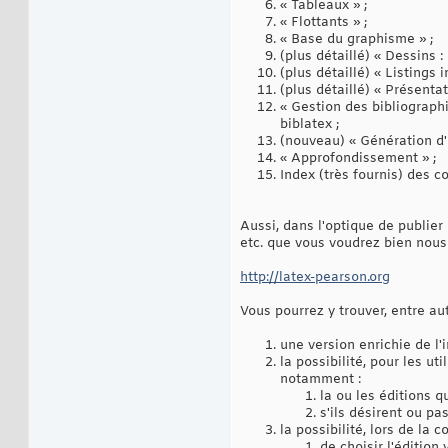
« Tableaux » ;
« Flottants » ;
« Base du graphisme » ;
(plus détaillé) « Dessins :
(plus détaillé) « Listings 
(plus détaillé) « Présenta
« Gestion des bibliographi
biblatex ;
(nouveau) « Génération d'i
« Approfondissement » ;
Index (très fournis) des 
Aussi, dans l'optique de publier
etc. que vous voudrez bien nous
http://latex-pearson.org
Vous pourrez y trouver, entre aut
une version enrichie de l'
la possibilité, pour les ut
notamment :
la ou les éditions qu
s'ils désirent ou pa
la possibilité, lors de la 
de choisir l'édition 