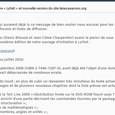
re « LaTeX » et nouvelle version du site latex-pearson.org
qui auraient déjà lu ce message de bien vouloir nous excuser pour le
forums et listes de diffusion.
us (Denis Bitouzé et Jean-Côme Charpentier) avons le plaisir de vou
euxième édition de notre ouvrage d'initiation à LaTeX :
arson.org
)
ou juillet 2010.
eptembre 2006 (ISBN 2-7440-7187-0), avait déjà été l'objet d'une révis
avait débarrassée de nombreux errata.
u lourd : en plus de subir un réexamen très minutieux du texte actuel
ages et de plusieurs nouveaux chapitres dont la liste prévue est actu
e la TeX Live 2009 » (distribution livrée sur le DVD-ROM fourni avec l'
e enrichi d'une partie décrivant les commandes fournies par le packag
structuration » ;
s de mathématiques » ;
nombres, angles et unités » ;