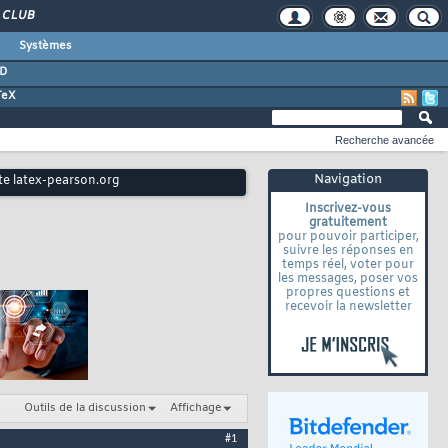
CLUB
Systèmes
D
TeX
Recherche avancée
Navigation
ite latex-pearson.org
Inscrivez-vous
gratuitement
pour pouvoir participer,
suivre les réponses en
temps réel, voter pour
les messages, poser vos
propres questions et
recevoir la newsletter
Outils de la discussion
Affichage
#1