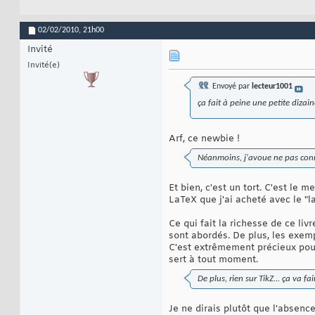
02/02/2010,
21h00
Invité
Invité(e)
Envoyé par
lecteur1001
ça fait à peine une petite diza
Arf, ce newbie !
Néanmoins, j'avoue ne pas connaî
Et bien, c'est un tort. C'est le m
LaTeX que j'ai acheté avec le "la
Ce qui fait la richesse de ce li
sont abordés. De plus, les exem
C'est extrêmement précieux pour 
sert à tout moment.
De plus, rien sur TikZ... ça va fa
Je ne dirais plutôt que l'absence