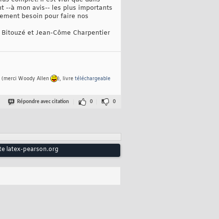
t --à mon avis-- les plus importants
llement besoin pour faire nos
is Bitouzé et Jean-Côme Charpentier
(merci Woody Allen
), livre
téléchargeable
Répondre avec citation
0
0
ite latex-pearson.org