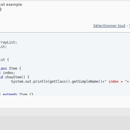
 cet exemple
)
Sélectionner tout
-
st;

ist 
{
lass
 Item 
{
t
 index;

id
 showItem
(
)
{
			System.out.println
(
getClass
(
)
.getSimpleName
(
)
+
" index = "
+
1 
extends
 Item 
{
}
2 
extends
 Item 
{
}
 itemList=
new
 ArrayList<Item>
(
)
;

mList
(
)
{
r
(
int
 i=
0
;i<
100
;i++
)
{
em;

			item = i%
2
==
0
 ? 
new
 Item1
(
)
 : 
new
 Item2
(
)
;
