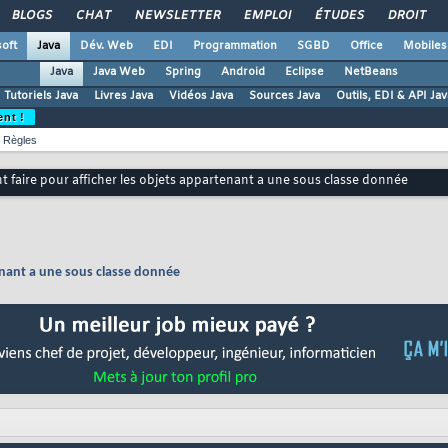
BLOGS
CHAT
NEWSLETTER
EMPLOI
ÉTUDES
DROIT
oft
Java
Dév. Web
EDI
Programmation
SGBD
Office
Mobiles
Java
Java Web
Spring
Android
Eclipse
NetBeans
Tutoriels Java
Livres Java
Vidéos Java
Sources Java
Outils, EDI & API Jav
ent !
Règles
faire pour afficher les objets appartenant a une sous classe donnée
enant a une sous classe donnée