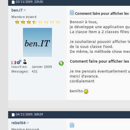
03/11/2009,
22h30
ben.IT
Comment faire pour afficher les
Membre éclairé
Bonsoir à tous,
je développe une application qui
La classe Item a 2 classes fille
Je souhaiterai pouvoir afficher
de la sous classe Food.
De même, la méthode show medic
Comment faire pour afficher le
Inscrit en
Janvier 2009
Je me pensais éventuellement uti
Messages
431
merci d'avance.
cordialement
benilto
04/11/2009,
00h39
rebel64
Membre éprouvé