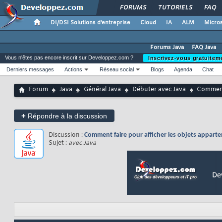
FORUMS
TUTORIELS
FAQ
DI/DSI Solutions d'entreprise
Cloud
IA
ALM
Micros
Forums Java
FAQ Java
Vous n'êtes pas encore inscrit sur Developpez.com ?
Inscrivez-vous gratuitem
Derniers messages
Actions
Réseau social
Blogs
Agenda
Chat
Forum
Java
Général Java
Débuter avec Java
Comment 
+
Répondre à la discussion
Discussion :
Comment faire pour afficher les objets appart
Sujet :
avec Java