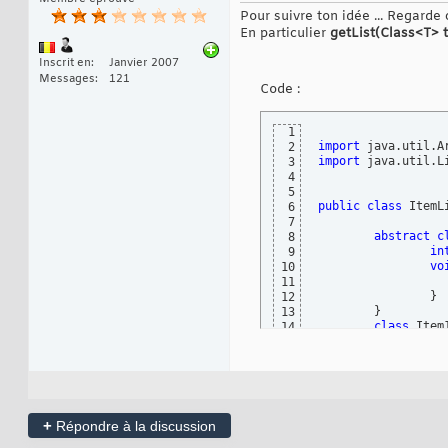
Pour suivre ton idée ... Regarde
En particulier
getList(Class<T> t
Inscrit en
Janvier 2007
Messages
121
Code :
1
import
2
import
 java.util.Li
3
4
5
public
class
 ItemL
6
7
abstract
c
8
in
9
vo
10
11
}
12
}
13
class
 Item
14
class
 Item
15
16
	List<Item>
17
18
public
 Ite
19
fo
20
+
Répondre à la discussion
			Item it
21
22