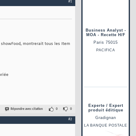
#1
e showFood, montrerait tous les Item
priée
Répondre avec citation
0
0
#2