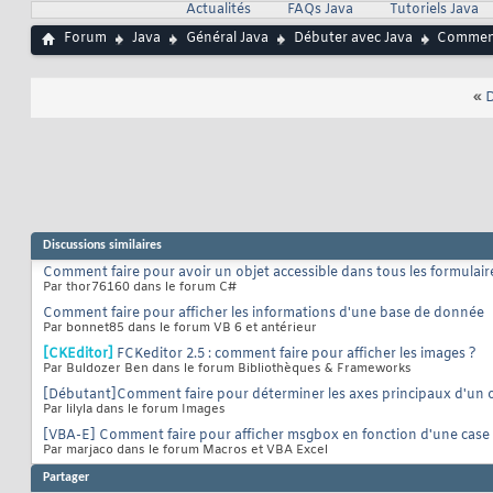
Actualités
FAQs Java
Tutoriels Java
			item.index
23
24
Forum
Java
Général Java
Débuter avec Java
Comment 
}
25
}
26
27
«
D
public
 <T 
28
	    List<T
29
30
fo
31
32
33
34
}
35
re
36
}
Discussions similaires
37
38
Comment faire pour avoir un objet accessible dans tous les formulair
public
 <T 
39
Par thor76160 dans le forum C#
fo
40
Comment faire pour afficher les informations d'une base de donnée
41
Par bonnet85 dans le forum VB 6 et antérieur
}
42
}
43
[CKEditor]
FCKeditor 2.5 : comment faire pour afficher les images ?
44
Par Buldozer Ben dans le forum Bibliothèques & Frameworks
public
sta
45
[Débutant]Comment faire pour déterminer les axes principaux d'un o
		
46
Par lilyla dans le forum Images
		
47
		
48
[VBA-E] Comment faire pour afficher msgbox en fonction d'une case
}
49
Par marjaco dans le forum Macros et VBA Excel
}
50
Partager