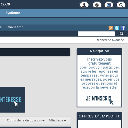
CLUB
Systèmes
a
JavaSearch
Recherche avancée
Navigation
Inscrivez-vous
gratuitement
pour pouvoir participer,
suivre les réponses en
temps réel, voter pour
les messages, poser vos
propres questions et
recevoir la newsletter
Outils de la discussion
Affichage