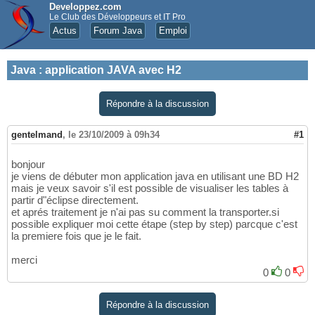
Developpez.com
Le Club des Développeurs et IT Pro
Actus
Forum Java
Emploi
Java
:
application JAVA avec H2
Répondre à la discussion
gentelmand
,
le 23/10/2009 à 09h34
#1
bonjour
je viens de débuter mon application java en utilisant une BD H2
mais je veux savoir s'il est possible de visualiser les tables à
partir d"éclipse directement.
et aprés traitement je n'ai pas su comment la transporter.si
possible expliquer moi cette étape (step by step) parcque c'est
la premiere fois que je le fait.
merci
0
0
Répondre à la discussion