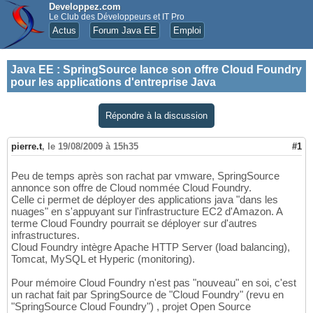
Developpez.com
Le Club des Développeurs et IT Pro
Actus
Forum Java EE
Emploi
Java EE
:
SpringSource lance son offre Cloud Foundry
pour les applications d'entreprise Java
Répondre à la discussion
pierre.t
,
le 19/08/2009 à 15h35
#1
Peu de temps après son rachat par vmware, SpringSource
annonce son offre de Cloud nommée Cloud Foundry.
Celle ci permet de déployer des applications java "dans les
nuages" en s'appuyant sur l'infrastructure EC2 d'Amazon. A
terme Cloud Foundry pourrait se déployer sur d'autres
infrastructures.
Cloud Foundry intègre Apache HTTP Server (load balancing),
Tomcat, MySQL et Hyperic (monitoring).
Pour mémoire Cloud Foundry n'est pas "nouveau" en soi, c'est
un rachat fait par SpringSource de "Cloud Foundry" (revu en
"SpringSource Cloud Foundry") , projet Open Source