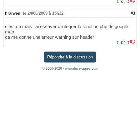
0
0
hraiwen
,
le 24/06/2009 à 15h32
#3
c'est ca mais j'ai essayer d'integrer la fonction php de google
map
ca me donne une erreur warning sur header
0
0
Répondre à la discussion
© 2000-2026 - www.developpez.com