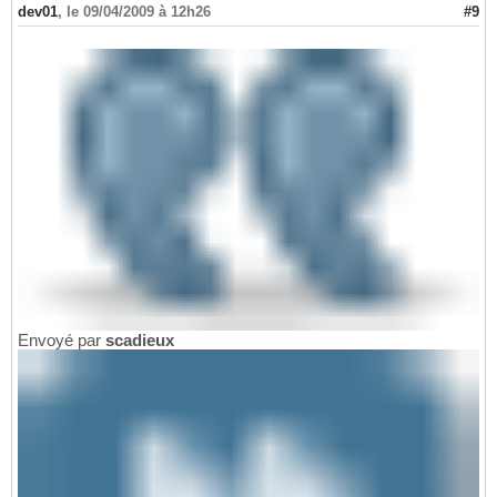
dev01
,
le 09/04/2009 à 12h26
#9
Envoyé par
scadieux