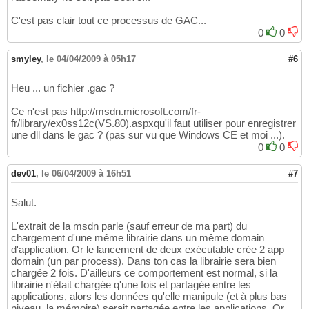
C'est pas clair tout ce processus de GAC...
0
0
smyley
,
le 04/04/2009 à 05h17
#6
Heu ... un fichier .gac ?
Ce n'est pas http://msdn.microsoft.com/fr-
fr/library/ex0ss12c(VS.80).aspxqu'il faut utiliser pour enregistrer
une dll dans le gac ? (pas sur vu que Windows CE et moi ...).
0
0
dev01
,
le 06/04/2009 à 16h51
#7
Salut.
L'extrait de la msdn parle (sauf erreur de ma part) du
chargement d'une même librairie dans un même domain
d'application. Or le lancement de deux exécutable crée 2 app
domain (un par process). Dans ton cas la librairie sera bien
chargée 2 fois. D'ailleurs ce comportement est normal, si la
librairie n'était chargée q'une fois et partagée entre les
applications, alors les données qu'elle manipule (et à plus bas
niveau, la mémoire) serait partagée entre les applications. Or