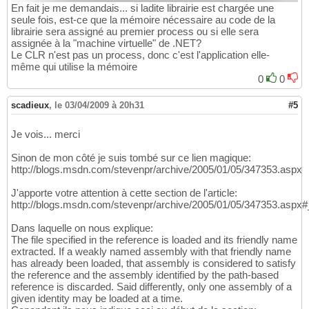
En fait je me demandais... si ladite librairie est chargée une
seule fois, est-ce que la mémoire nécessaire au code de la
librairie sera assigné au premier process ou si elle sera
assignée à la "machine virtuelle" de .NET?
Le CLR n'est pas un process, donc c'est l'application elle-
même qui utilise la mémoire
0
0
scadieux
,
le 03/04/2009 à 20h31
#5
Je vois... merci
Sinon de mon côté je suis tombé sur ce lien magique:
http://blogs.msdn.com/stevenpr/archive/2005/01/05/347353.aspx
J'apporte votre attention à cette section de l'article:
http://blogs.msdn.com/stevenpr/archive/2005/01/05/347353.asp
Dans laquelle on nous explique:
The file specified in the reference is loaded and its friendly name
extracted. If a weakly named assembly with that friendly name
has already been loaded, that assembly is considered to satisfy
the reference and the assembly identified by the path-based
reference is discarded. Said differently, only one assembly of a
given identity may be loaded at a time.