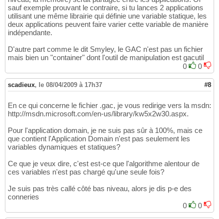
sauf exemple prouvant le contraire, si tu lances 2 applications
utilisant une même librairie qui définie une variable statique, les
deux applications peuvent faire varier cette variable de manière
indépendante.
D'autre part comme le dit Smyley, le GAC n'est pas un fichier
mais bien un "container" dont l'outil de manipulation est gacutil
0
0
scadieux
,
le 08/04/2009 à 17h37
#8
En ce qui concerne le fichier .gac, je vous redirige vers la msdn:
http://msdn.microsoft.com/en-us/library/kw5x2w30.aspx.
Pour l'application domain, je ne suis pas sûr à 100%, mais ce
que contient l'Application Domain n'est pas seulement les
variables dynamiques et statiques?
Ce que je veux dire, c'est est-ce que l'algorithme alentour de
ces variables n'est pas chargé qu'une seule fois?
Je suis pas très callé côté bas niveau, alors je dis p-e des
conneries
0
0