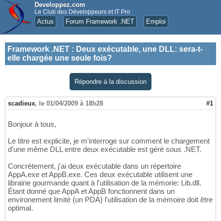
Developpez.com
Le Club des Développeurs et IT Pro
Actus
Forum Framework .NET
Emploi
Framework .NET
:
Deux exécutable, une DLL: sera-t-
elle chargée une seule fois?
Répondre à la discussion
scadieux
,
le 01/04/2009 à 18h28
#1
Bonjour à tous,
Le titre est explicite, je m'interroge sur comment le chargement
d'une même DLL entre deux exécutable est géré sous .NET.
Concrètement, j'ai deux exécutable dans un répertoire
AppA.exe et AppB.exe. Ces deux exécutable utilisent une
librairie gourmande quant à l'utilisation de la mémorie: Lib.dll.
Étant donné que AppA et AppB fonctionnent dans un
environement limité (un PDA) l'utilisation de la mémoire doit être
optimal.