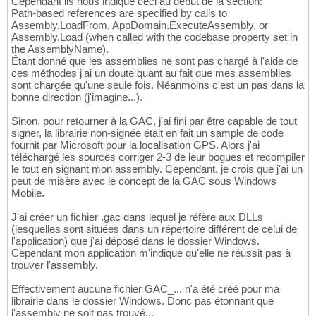
Cependant ils nous indique ceci au début de la section:
Path-based references are specified by calls to
Assembly.LoadFrom, AppDomain.ExecuteAssembly, or
Assembly.Load (when called with the codebase property set in
the AssemblyName).
Étant donné que les assemblies ne sont pas chargé à l'aide de
ces méthodes j'ai un doute quant au fait que mes assemblies
sont chargée qu'une seule fois. Néanmoins c'est un pas dans la
bonne direction (j'imagine...).
Sinon, pour retourner à la GAC, j'ai fini par être capable de tout
signer, la librairie non-signée était en fait un sample de code
fournit par Microsoft pour la localisation GPS. Alors j'ai
téléchargé les sources corriger 2-3 de leur bogues et recompiler
le tout en signant mon assembly. Cependant, je crois que j'ai un
peut de misère avec le concept de la GAC sous Windows
Mobile.
J'ai créer un fichier .gac dans lequel je réfère aux DLLs
(lesquelles sont situées dans un répertoire différent de celui de
l'application) que j'ai déposé dans le dossier Windows.
Cependant mon application m'indique qu'elle ne réussit pas à
trouver l'assembly.
Effectivement aucune fichier GAC_... n'a été créé pour ma
librairie dans le dossier Windows. Donc pas étonnant que
l'assembly ne soit pas trouvé...