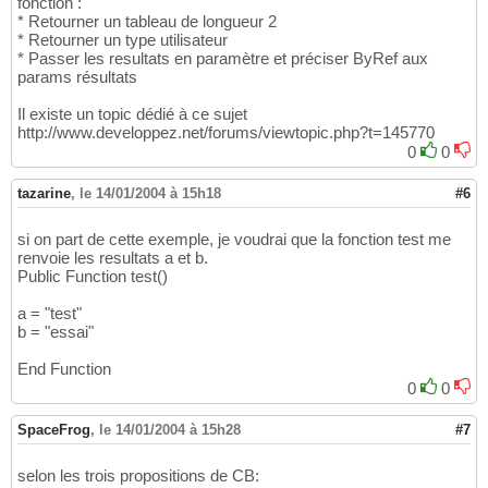
fonction :
* Retourner un tableau de longueur 2
* Retourner un type utilisateur
* Passer les resultats en paramètre et préciser ByRef aux
params résultats
Il existe un topic dédié à ce sujet
http://www.developpez.net/forums/viewtopic.php?t=145770
0
0
tazarine
,
le 14/01/2004 à 15h18
#6
si on part de cette exemple, je voudrai que la fonction test me
renvoie les resultats a et b.
Public Function test()
a = "test"
b = "essai"
End Function
0
0
SpaceFrog
,
le 14/01/2004 à 15h28
#7
selon les trois propositions de CB: