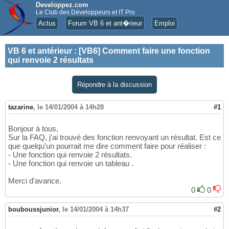
Developpez.com
Le Club des Développeurs et IT Pro
Actus
Forum VB 6 et ant�rieur
Emploi
VB 6 et antérieur
:
[VB6] Comment faire une fonction
qui renvoie 2 résultats
Répondre à la discussion
tazarine
,
le 14/01/2004 à 14h28
#1
Bonjour à tous,
Sur la FAQ, j'ai trouvé des fonction renvoyant un résultat. Est ce
que quelqu'un pourrait me dire comment faire pour réaliser :
- Une fonction qui renvoie 2 résultats.
- Une fonction qui renvoie un tableau .
Merci d'avance.
0
0
bouboussjunior
,
le 14/01/2004 à 14h37
#2