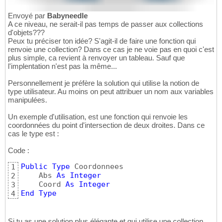
End
Function
39
40
Envoyé par
Babyneedle
Public
Sub
 DeuxResultats_C
(
ByRef
 R1 
As
Strin
A ce niveau, ne serait-il pas temps de passer aux collections
41
d'objets???
    R1 = 
"test de la méthode C"
42
Peux tu préciser ton idée? S'agit-il de faire une fonction qui
    R2 = 
"essai de la méthode C"
43
renvoie une collection? Dans ce cas je ne voie pas en quoi c'est
End
Sub
44
plus simple, ca revient à renvoyer un tableau. Sauf que
l'implentation n'est pas la même...
Personnellement je préfère la solution qui utilise la notion de
type utilisateur. Au moins on peut attribuer un nom aux variables
manipulées.
Un exemple d'utilisation, est une fonction qui renvoie les
coordonnées du point d'intersection de deux droites. Dans ce
cas le type est :
Code :
Public
Type
 Coordonnees

1
    Abs 
As
Integer
2
    Coord 
As
Integer
3
End
Type
4
Si tu as une solution plus élégante et qui utilise une collection