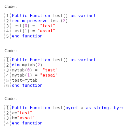
Code :
Public
Function
 test
(
)
as
variant
1
redim
preserve
 test
(
2
)
2
test
(
0
)
 =  
"test"
3
test
(
1
)
 = 
"essai"
4
end
function
5
Code :
Public
Function
 test
(
)
as
variant
1
dim
 mytab
(
2
)
2
mytab
(
0
)
 =  
"test"
3
mytab
(
1
)
 = 
"essai"
4
5
end
function
6
Code :
Public
Function
 test
(
byref
 a 
as
string
, 
byref
1
a=
"test"
2
b=
"essai"
3
end
function
4