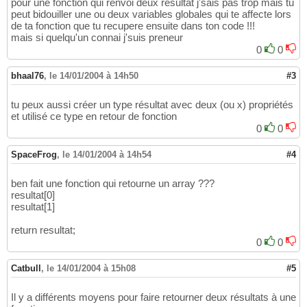
pour une fonction qui renvoi deux resultat j'sais pas trop mais tu
peut bidouiller une ou deux variables globales qui te affecte lors
de ta fonction que tu recupere ensuite dans ton code !!!
mais si quelqu'un connai j'suis preneur
0
0
bhaal76
,
le 14/01/2004 à 14h50
#3
tu peux aussi créer un type résultat avec deux (ou x) propriétés
et utilisé ce type en retour de fonction
0
0
SpaceFrog
,
le 14/01/2004 à 14h54
#4
ben fait une fonction qui retourne un array ???
resultat[0]
resultat[1]
return resultat;
0
0
Catbull
,
le 14/01/2004 à 15h08
#5
Il y a différents moyens pour faire retourner deux résultats à une