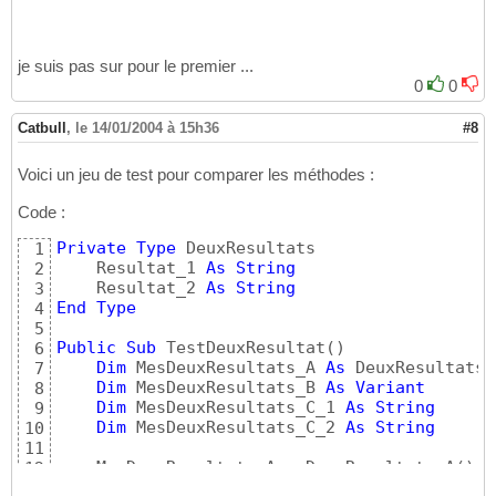
je suis pas sur pour le premier ...
0
0
Catbull
,
le 14/01/2004 à 15h36
#8
Voici un jeu de test pour comparer les méthodes :
Code :
Private
Type
 DeuxResultats

1
    Resultat_1 
As
String
2
    Resultat_2 
As
String
3
End
Type
4
5
Public
Sub
 TestDeuxResultat
(
)
6
Dim
 MesDeuxResultats_A 
As
 DeuxResultats

7
Dim
 MesDeuxResultats_B 
As
Variant
8
Dim
 MesDeuxResultats_C_1 
As
String
9
Dim
 MesDeuxResultats_C_2 
As
String
10
11
    MesDeuxResultats_A = DeuxResultats_A
(
)
12
    MesDeuxResultats_B = DeuxResultats_B
(
)
13