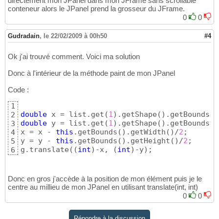
directement mon JPanel dans mon JFrame sans scrollable
conteneur alors le JPanel prend la grosseur du JFrame.
0
0
Gudradain
,
le 22/02/2009 à 00h50
#4
Ok j'ai trouvé comment. Voici ma solution
Donc à l'intérieur de la méthode paint de mon JPanel
Code :
1
double
 x = list.get
(
1
)
.getShape
(
)
.getBounds
(
)
2
double
 y = list.get
(
1
)
.getShape
(
)
.getBounds
(
)
3
x = x - 
this
.getBounds
(
)
.getWidth
(
)
/
2
;

4
y = y - 
this
.getBounds
(
)
.getHeight
(
)
/
2
;

5
g.translate
(
(
int
)
-x, 
(
int
)
-y
)
;
6
Donc en gros j'accède à la position de mon élément puis je le
centre au millieu de mon JPanel en utilisant translate(int, int)
0
0
Répondre à la discussion