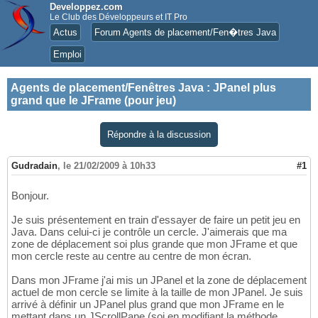
Developpez.com
Le Club des Développeurs et IT Pro
Actus
Forum Agents de placement/Fen�tres Java
Emploi
Agents de placement/Fenêtres Java
:
JPanel plus
grand que le JFrame (pour jeu)
Répondre à la discussion
Gudradain
,
le 21/02/2009 à 10h33
#1
Bonjour.
Je suis présentement en train d'essayer de faire un petit jeu en
Java. Dans celui-ci je contrôle un cercle. J'aimerais que ma
zone de déplacement soi plus grande que mon JFrame et que
mon cercle reste au centre au centre de mon écran.
Dans mon JFrame j'ai mis un JPanel et la zone de déplacement
actuel de mon cercle se limite à la taille de mon JPanel. Je suis
arrivé à définir un JPanel plus grand que mon JFrame en le
mettant dans un JScrollPane (soi en modifiant la méthode