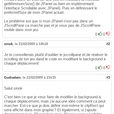
getMiminumSize() de JPanel ou bien en implémentant
l'interface Scrollable avec JPanel). Puis en définissant le
preferredSize de mon JPanel actuel.
Le problème est que si mon JPanel n'est pas dans un
JScrollPane ca marche pas et je veux pas de JScrollPane
visible dans mon jeu.
0
0
sinok
,
le 21/02/2009 à 14h18
#2
Je te conseillerais plutôt d'oublier le jscrollpane et de réaliser le
scrolling de ton jeu dand le code en modifiant le background à
chaque déplacement
0
0
Gudradain
,
le 21/02/2009 à 21h35
#3
Salut sinok
C'est bien ce que je veux faire de modifier le background à
chaque déplacement, mais j'ai aucune idée comment ca peut
marcher. Est-ce que je dois définir moi-même le clipRect qui
sera affiché dans mon graphic? Et également, si j'ajoute