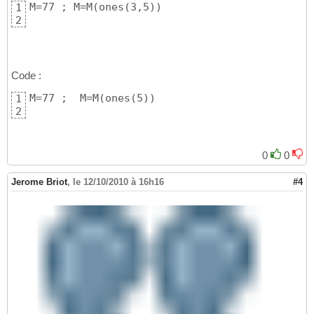
M=77 ; M=M(ones(3,5))
1
2
Code :
M=77 ;  M=M(ones(5))
1
2
0
0
Jerome Briot
,
le 12/10/2010 à 16h16
#4