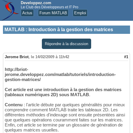
Developpez.com
Le Club des Développeurs et IT Pro
Actus
Forum MATLAB
Emploi
MATLAB
:
Introduction à la gestion des matrices
Répondre à la discussion
Jerome Briot
,
le 14/02/2009 à 11h42
#1
http://briot-
jerome.developpez.com/matlab/tutoriels/introduction-
gestion-matrices/
Cet article est une introduction à la gestion des matrices
(tableaux numériques 2D) sous MATLAB
.
Contenu
: l'article débute par quelques généralités pour mieux
comprendre comment MATLAB traite les tableaux 2D. Les
différentes méthodes d'indexage sont ensuite présentées ainsi
que quelques opérations couramment faites sur les matrices.
Enfin, cet article se termine par un glossaire de génération de
quelques matrices usuelles.