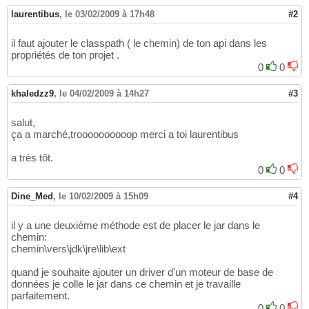
laurentibus
,
le 03/02/2009 à 17h48
#2
il faut ajouter le classpath ( le chemin) de ton api dans les
propriétés de ton projet .
0
0
khaledzz9
,
le 04/02/2009 à 14h27
#3
salut,
ça a marché,troooooooooop merci a toi laurentibus
a très tôt.
0
0
Dine_Med
,
le 10/02/2009 à 15h09
#4
il y a une deuxième méthode est de placer le jar dans le
chemin:
chemin\vers\jdk\jre\lib\ext
quand je souhaite ajouter un driver d'un moteur de base de
données je colle le jar dans ce chemin et je travaille
parfaitement.
0
0