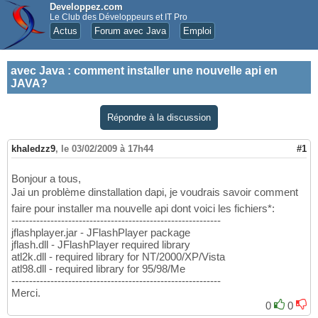
Developpez.com
Le Club des Développeurs et IT Pro
Actus
Forum avec Java
Emploi
avec Java
:
comment installer une nouvelle api en
JAVA?
Répondre à la discussion
khaledzz9
,
le 03/02/2009 à 17h44
#1
Bonjour a tous,
Jai un problème dinstallation dapi, je voudrais savoir comment
faire pour installer ma nouvelle api dont voici les fichiers*:
-----------------------------------------------------------
jflashplayer.jar - JFlashPlayer package
jflash.dll - JFlashPlayer required library
atl2k.dll - required library for NT/2000/XP/Vista
atl98.dll - required library for 95/98/Me
-----------------------------------------------------------
Merci.
0
0