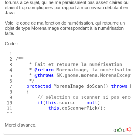
forums à ce sujet, qui ne me paraissaient pas assez claires ou
étaient trop compliquées par rapport à mon niveau débutant en
Java.
Voici le code de ma fonction de numérisation, qui retourne un
objet de type MorenaImage correspondant à la numérisation
faite.
Code :
1
/**
2
     * Fait et retourne la numérisation
3
     * 
@return
 MorenaImage, la numérisation 
4
     * 
@throws
 SK.gnome.morena.MorenaExcepti
5
     */
6
protected
 MorenaImage doScan
(
)
throws
 Mo
7
{
8
// sélection du scanner si pas encor
9
if
(
this
.source == 
null
)
10
this
.doScannerPick
(
)
;

11
12
// interruption de la numérisation s
13
if
(
this
.source == 
null
)
14
Merci d'avance.
return
null
;

15
0
0
16