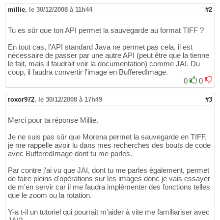
this
.source.setVisible
(
false
)
; 
// n'
17
millie
,
le 30/12/2008 à 11h44
#2
18
if
(
this
.colorMode > 
0
)
19
Tu es sûr que ton API permet la sauvegarde au format TIFF ?
this
.source.setColorMode
(
)
; 
// n
20
else
21
En tout cas, l'API standard Java ne permet pas cela, il est
this
.source.setGrayScaleMode
(
)
; 
22
nécessaire de passer par une autre API (peut être que la tienne
23
le fait, mais il faudrait voir la documentation) comme JAI. Du
this
.currentScan = 
new
 MorenaImage
(
s
24
coup, il faudra convertir l'image en BufferedImage.
// enregistrement si quelque chose a
25
0
0
if
(
this
.currentScan.getWidth
(
)
 > 
0
)
26
{
27
roxor972
,
le 30/12/2008 à 17h49
#3
// insertion après la page affic
28
if
(
this
.bookInsertAfterCurrent
)
29
Merci pour ta réponse Millie.
{
30
this
.book.add
(
this
.bookIndex
31
Je ne suis pas sûr que Morena permet la sauvegarde en TIFF,
                ++
this
.bookIndex; 
// positio
32
je me rappelle avoir lu dans mes recherches des bouts de code
}
33
avec BufferedImage dont tu me parles.
// insertion à la dernière page
34
else
35
Par contre j'ai vu que JAI, dont tu me parles également, permet
{
36
de faire pleins d'opérations sur les images donc je vais essayer
this
.bookIndex = 
this
.bookNp
37
de m'en servir car il me faudra implémenter des fonctions telles
this
.book.add
(
currentScan
)
; 
38
que le zoom ou la rotation.
                ++
this
.bookIndex; 
// positio
39
}
40
Y-a t-il un tutoriel qui pourrait m'aider à vite me familiariser avec