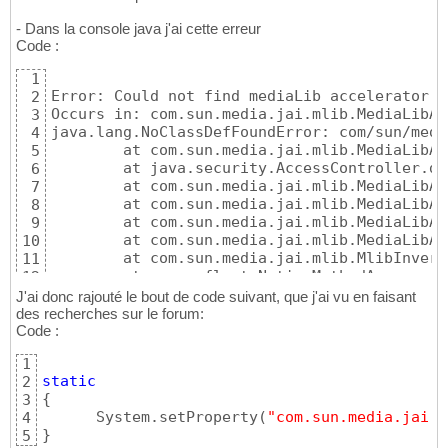
- Dans la console java j'ai cette erreur
Code :
1
Error: Could not find mediaLib accelerator w
2
Occurs in: com.sun.media.jai.mlib.MediaLibAc
3
java.lang.NoClassDefFoundError: com/sun/medi
4
	at com.sun.media.jai.mlib.MediaLibA
5
	at java.security.AccessController.d
6
	at com.sun.media.jai.mlib.MediaLibA
7
	at com.sun.media.jai.mlib.MediaLibA
8
	at com.sun.media.jai.mlib.MediaLibA
9
	at com.sun.media.jai.mlib.MediaLibA
10
	at com.sun.media.jai.mlib.MlibInver
11
	at sun.reflect.NativeMethodAccessor
12
	at sun.reflect.NativeMethodAccessor
13
J'ai donc rajouté le bout de code suivant, que j'ai vu en faisant
	at sun.reflect.DelegatingMethodAcce
14
des recherches sur le forum:
	at java.lang.reflect.Method.invoke
(
U
Code :
15
	at javax.media.jai.FactoryCache.invo
16
1
	at javax.media.jai.OperationRegistr
17
static
2
	at javax.media.jai.ThreadSafeOperat
18
{
3
	at javax.media.jai.registry.RIFRegi
19
      System.setProperty
(
"com.sun.media.jai.d
4
	at javax.media.jai.RenderedOp.creat
20
}
5
	at javax.media.jai.RenderedOp.creat
21