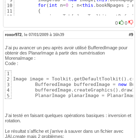
9
for
(
int
 n=
0
 ; n<
this
.bookNpages ; n+
10
{
11
            imageTab
[
n
]
 = Toolkit.getDefault
12
}
13
0
0
14
return
 imageTab;

15
roxor972
,
le 07/01/2009 à 16h39
#9
}
16
J'ai pu avancer un peu après avoir utilisé BufferedImage pour
obtenir des PlanarImage à partir des numérisation
MorenaImage :
Code :
1
Image image = Toolkit.getDefaultToolkit
(
)
.cre
2
        BufferedImage bufferedImage = 
new
 Buf
3
        bufferedImage.createGraphics
(
)
.drawIm
4
        PlanarImage planarImage = PlanarImage
5
J'ai testé en faisant quelques opérations basiques : inversion et
rotation.
Le résultat s'affiche et j'arrive à sauver dans un fichier avec
JAI.create mais 2 problèmes: