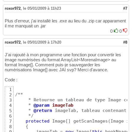
roxor972
,
le 05/01/2009 à 11h23
#7
Plus d'erreur, j'ai installé les .exe au lieu du .zip car apparament
il me manquait un .jar
0
0
roxor972
,
le 05/01/2009 à 17h20
#8
J'ai rajouté à mon programme une fonction pour convertir les
image numérisées du format ArrayList<MorenaImage> au
format Image[]. Comment puis-je sauvegarder les
numérisations Image[] avec JAI svp? Merci d'avance.
Code :
1
/**
2
     * Retourne un tableau de type Image con
3
     * 
@param
 imageTab
4
     * 
@return
 imageTab, tableau contenant l
5
     */
6
protected
 Image
[
]
 getScanImages
(
Image im
7
{
8
        imageTab = 
new
 Image
[
this
.bookNpages