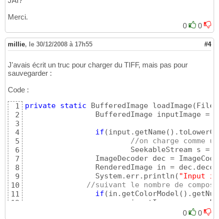
            ++
this
.bookNpages; 
// incrémenta
JAI?
41
}
42
Merci.
43
0
0
return
this
.currentScan;

44
}
45
millie
,
le 30/12/2008 à 17h55
#4
J'avais écrit un truc pour charger du TIFF, mais pas pour
sauvegarder :
Code :
private
static
 BufferedImage loadImage
(
File 
1
		BufferedImage inputImage = 
n
2
3
if
(
input.getName
(
)
.toLowerCa
4
//on charge comme un
5
			SeekableStream s = 
n
6
	        ImageDecoder dec = ImageCod
7
	        RenderedImage in = dec.deco
8
	        System.err.println
(
"Input im
9
//suivant le nombre de composa
10
if
(
in.getColorModel
(
)
.getNum
11
	        	inputImage =  
new
 Bu
12
else
13
0
0