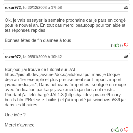
	        	inputImage =  
new
 Bu
14
	        Graphics2D g = inputImage.c
15
roxor972
,
le 30/12/2008 à 17h58
#5
			g.drawRenderedImage
(
16
			g.dispose
(
)
;

17
Ok, je vais essayer la semaine prochaine car je pars en congé
}
18
pour le nouvel an. En tout cas merci beaucoup pour ton aide et
else
{
19
tes réponses rapides.
//sinon on utilise l
20
			inputImage = ImageI
21
Bonnes fêtes de fin d'année à tous
if
(
inputImage==
null
)
22
0
0
throw
new
 IO
23
}
24
roxor972
,
le 05/01/2009 à 10h42
#6
return
 inputImage;

25
}
26
Bonjour, j'ai trouvé ce tutorial sur JAI
https://jaistuff.dev.java.net/docs/jaitutorial.pdf mais je bloque
déjà au 1er exemple et plus précisément sur l'import : import
javax.media.jai.*; Dans netbeans l'import est souligné en rouge
avec l'indication package javax.media.jai does not exists.
Pourtant j'ai téléchargé JAI 1.3 (https://jai.dev.java.net/binary-
builds.html#Release_builds) et j'ai importé jai_windows-i586.jar
dans les libraires.
Une idée ?
Merci d'avance.
0
0