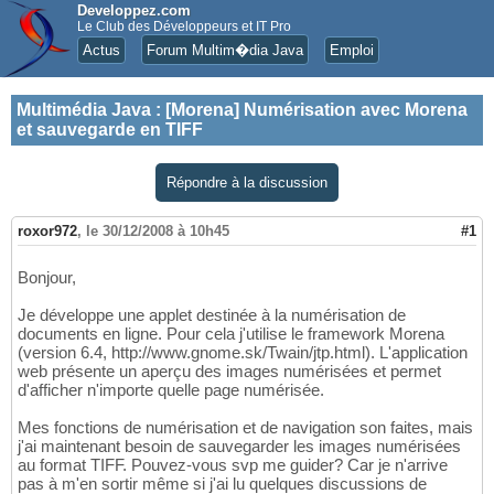
Developpez.com
Le Club des Développeurs et IT Pro
Actus
Forum Multim�dia Java
Emploi
Multimédia Java
:
[Morena] Numérisation avec Morena
et sauvegarde en TIFF
Répondre à la discussion
roxor972
,
le 30/12/2008 à 10h45
#1
Bonjour,
Je développe une applet destinée à la numérisation de
documents en ligne. Pour cela j'utilise le framework Morena
(version 6.4, http://www.gnome.sk/Twain/jtp.html). L'application
web présente un aperçu des images numérisées et permet
d'afficher n'importe quelle page numérisée.
Mes fonctions de numérisation et de navigation son faites, mais
j'ai maintenant besoin de sauvegarder les images numérisées
au format TIFF. Pouvez-vous svp me guider? Car je n'arrive
pas à m'en sortir même si j'ai lu quelques discussions de