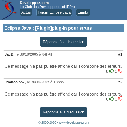
Developpez.com
Le Club des Développeurs et IT Pro
Actus
Forum Eclipse Java
Emploi
Eclipse Java
:
[Plugin]plug-in pour struts
Répondre à la discussion
JauB
,
le 30/10/2005 à 04h41
#1
Ce message n'a pas pu être affiché car il comporte des erreurs.
0
0
Jfrancois57
,
le 30/10/2005 à 18h55
#2
Ce message n'a pas pu être affiché car il comporte des erreurs.
0
0
Répondre à la discussion
© 2000-2026 - www.developpez.com