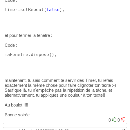
Code :
timer.setRepeat
(
false
)
;
et pour fermer la fenêtre :
Code :
maFenetre.dispose
(
)
;
maintenant, tu sais comment te servir des Timer, tu refais
exactement la même chose pour faire clignoter ton texte :-)
Sauf que là, tu n'empêche pas la répétition de la tâche, et
alternativement, tu appliques une couleur à ton texte!!
Au boulot !!!!
Bonne soirée
0
0