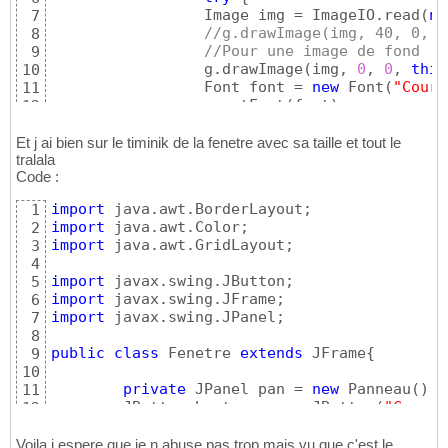
                 Image img = ImageIO.read
(
ne
7
//g.drawImage(img, 40, 0, t
8
//Pour une image de fond
9
                 g.drawImage
(
img, 
0
, 
0
, 
this
10
                 Font font = 
new
 Font
(
"Couri
11
                 g.setFont
(
font
)
;

12
13
                 g.setColor
(
Color.RED
)
;     
14
Et j ai bien sur le timinik de la fenetre avec sa taille et tout le
                 g.drawString
(
"BIENVENUE"
, 
3
tralala
15
Code :
}
catch
(
IOException e
)
{
16
// TODO Auto-generated catc
17
import
1
                 e.printStackTrace
(
)
;

18
import
2
}
19
import
 java.awt.GridLayout;

3
}
20
4
}
21
import
5
import
6
import
 javax.swing.JPanel;

7
8
public
class
 Fenetre 
extends
 JFrame
{
9
10
private
 JPanel pan = 
new
 Panneau
(
)
;

11
	JButton bouton = 
new
 JButton
(
"Commen
12
13
14
Voila j espere que je n abuse pas trop,mais vu que c'est le