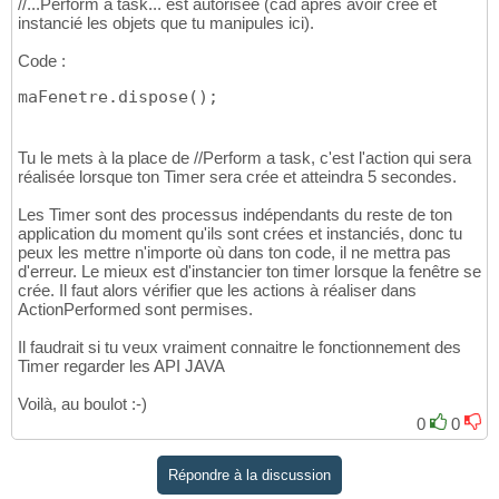
//...Perform a task... est autorisée (càd après avoir crée et
instancié les objets que tu manipules ici).
Code :
maFenetre.dispose
(
)
;
Tu le mets à la place de //Perform a task, c'est l'action qui sera
réalisée lorsque ton Timer sera crée et atteindra 5 secondes.
Les Timer sont des processus indépendants du reste de ton
application du moment qu'ils sont crées et instanciés, donc tu
peux les mettre n'importe où dans ton code, il ne mettra pas
d'erreur. Le mieux est d'instancier ton timer lorsque la fenêtre se
crée. Il faut alors vérifier que les actions à réaliser dans
ActionPerformed sont permises.
Il faudrait si tu veux vraiment connaitre le fonctionnement des
Timer regarder les API JAVA
Voilà, au boulot :-)
0
0
Répondre à la discussion