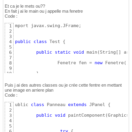
Et ca je le mets ou??
En fait j ai le main ou j appelle ma fenetre
Code :
mport javax.swing.JFrame;

1
2
3
public
class
 Test 
{
4
5
public
static
void
 main
(
String
[
]
 arg
6
7
        	Fenetre fen = 
new
 Fenetre
(
)
;

8
9
}
10
}
11
Puis j ai des autres classes ou je crée cette fentre en mettant
une image en arriere plan
Code :
ublic 
class
 Panneau 
extends
 JPanel 
{
1
2
public
void
 paintComponent
(
Graphics 
3
4
5
try
{
6