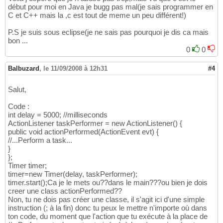
début pour moi en Java je bugg pas mal(je sais programmer en
15
C et C++ mais la ,c est tout de meme un peu différent!)
public
 Fenetre
(
)
{
16
17
P.S je suis sous eclipse(je ne sais pas pourquoi je dis ca mais
this
.setTitle
(
"Application de co
18
bon ...
this
.setSize
(
500
, 
400
)
;

19
0
0
this
.setDefaultCloseOperation
(
JF
20
this
.setLocationRelativeTo
(
null
)
21
Balbuzard
            pan.add
,
le 11/09/2008 à 12h31
(
bouton
)
;

#4
22
this
.setContentPane
(
pan
)
;

23
24
Salut,
25
26
Code :
27
int delay = 5000; //milliseconds
this
.setVisible
(
true
)
;

ActionListener taskPerformer = new ActionListener() {
28
public void actionPerformed(ActionEvent evt) {
29
//...Perform a task...
}
30
}
}
31
};
Timer timer;
timer=new Timer(delay, taskPerformer);
timer.start();Ca je le mets ou??dans le main???ou bien je dois
creer une class actionPerformed??
Non, tu ne dois pas créer une classe, il s'agit ici d'une simple
instruction (; à la fin) donc tu peux le mettre n'importe où dans
ton code, du moment que l'action que tu exécute à la place de