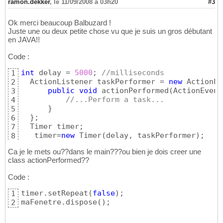
ramon.dekker
,
le 11/09/2008 à 03h20
#3
Ok merci beaucoup Balbuzard !
Juste une ou deux petite chose vu que je suis un gros débutant
en JAVA!!
Code :
int
 delay = 
5000
; 
//milliseconds
1
  ActionListener taskPerformer = 
new
 ActionLi
2
public
void
 actionPerformed
(
ActionEvent
3
//...Perform a task...
4
}
5
}
;

6
  Timer timer;

7
   timer=
new
 Timer
(
delay, taskPerformer
)
;

8
   timer.start
(
)
;
9
Ca je le mets ou??dans le main???ou bien je dois creer une
class actionPerformed??
Code :
timer.setRepeat
(
false
)
;

1
maFenetre.dispose
(
)
;
2