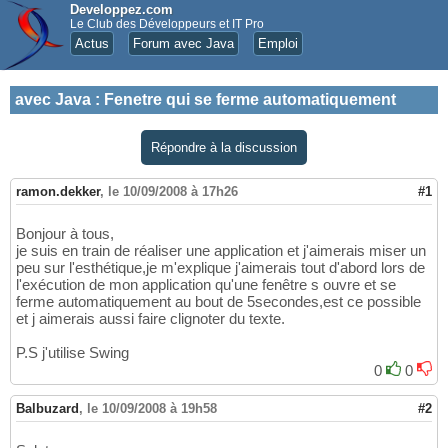
Developpez.com
Le Club des Développeurs et IT Pro
Actus
Forum avec Java
Emploi
avec Java
:
Fenetre qui se ferme automatiquement
Répondre à la discussion
ramon.dekker
,
le 10/09/2008 à 17h26
#1
Bonjour à tous,
je suis en train de réaliser une application et j'aimerais miser un
peu sur l'esthétique,je m'explique j'aimerais tout d'abord lors de
l'exécution de mon application qu'une fenêtre s ouvre et se
ferme automatiquement au bout de 5secondes,est ce possible
et j aimerais aussi faire clignoter du texte.
P.S j'utilise Swing
0
0
Balbuzard
,
le 10/09/2008 à 19h58
#2