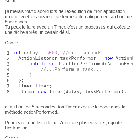
Salut,
j'aimerais tout d'abord lors de l'exécution de mon application
qu'une fenêtre s ouvre et se ferme automatiquement au bout de
5secondes
Tu peux le faire avec un Timer, c'est un processus qui exécute
une tâche après un certain délai.
Code :
int
 delay = 
5000
; 
//milliseconds
1
  ActionListener taskPerformer = 
new
 ActionLi
2
public
void
 actionPerformed
(
ActionEvent
3
//...Perform a task...
4
}
5
}
;

6
  Timer timer;

7
   timer=
new
 Timer
(
delay, taskPerformer
)
;

8
   timer.start
(
)
;
9
et au bout de 5 secondes, ton Timer exécute le code dans la
méthode actionPerformed.
Pour éviter que le code ne s'exécute plusieurs fois, rajoute
l'instruction