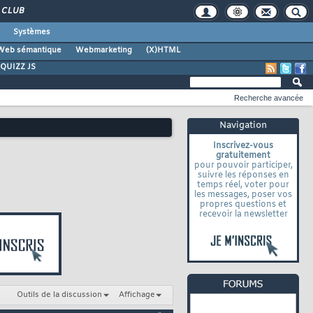
CLUB
Systèmes
Web sémantique
Webmarketing
(X)HTML
QUIZZ JS
Recherche avancée
Navigation
Inscrivez-vous
gratuitement
pour pouvoir participer,
suivre les réponses en
temps réel, voter pour
les messages, poser vos
propres questions et
recevoir la newsletter
Outils de la discussion
Affichage