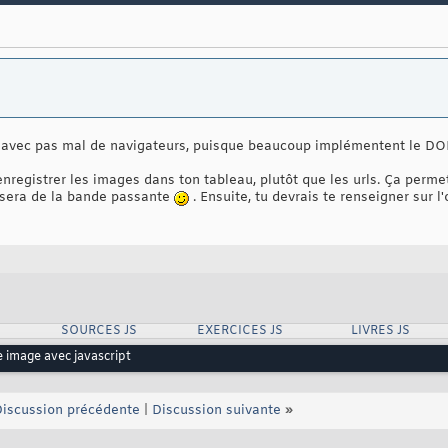
avec pas mal de navigateurs, puisque beaucoup implémentent le DO
nregistrer les images dans ton tableau, plutôt que les urls. Ça permet
isera de la bande passante
. Ensuite, tu devrais te renseigner sur l
SOURCES JS
EXERCICES JS
LIVRES JS
 image avec javascript
iscussion précédente
|
Discussion suivante
»