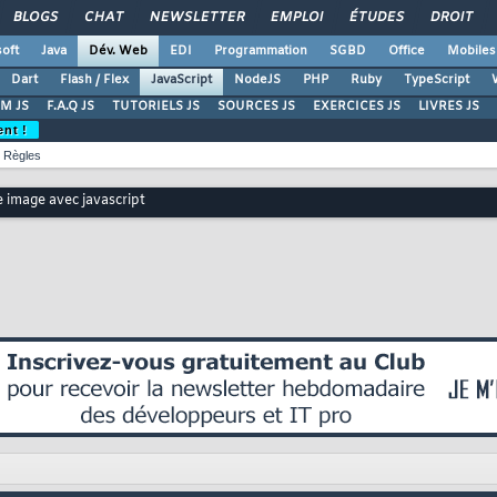
BLOGS
CHAT
NEWSLETTER
EMPLOI
ÉTUDES
DROIT
oft
Java
Dév. Web
EDI
Programmation
SGBD
Office
Mobiles
Dart
Flash / Flex
JavaScript
NodeJS
PHP
Ruby
TypeScript
M JS
F.A.Q JS
TUTORIELS JS
SOURCES JS
EXERCICES JS
LIVRES JS
ent !
Règles
 image avec javascript