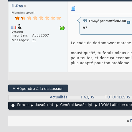
D-Ray
Membre averti
Envoyé par
Matthieu2000
ff?
Lycéen
Inscrit en
Août 2007
Messages
21
Le code de darthmower marche 
moustique95, tu ferais mieux d'e
pour toutes, et donc ça économ
plus adapté pour ton problème.
+
Répondre à la discussion
Actualités
F.A.Q JS
TUTORIELS JS
Forum
JavaScript
Général JavaScript
[DOM] afficher une
«
D