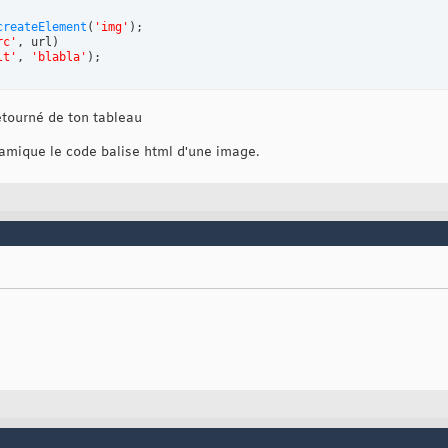
createElement
(
'img'
)
;

rc'
, url
)
lt'
, 
'blabla'
)
;
retourné de ton tableau
ynamique le code balise html d'une image.