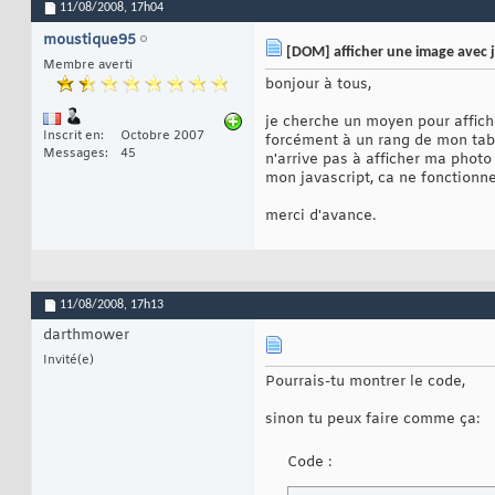
11/08/2008,
17h04
moustique95
[DOM] afficher une image avec j
Membre averti
bonjour à tous,
je cherche un moyen pour affich
Inscrit en
Octobre 2007
forcément à un rang de mon table
Messages
45
n'arrive pas à afficher ma photo
mon javascript, ca ne fonctionn
merci d'avance.
11/08/2008,
17h13
darthmower
Invité(e)
Pourrais-tu montrer le code,
sinon tu peux faire comme ça:
Code :