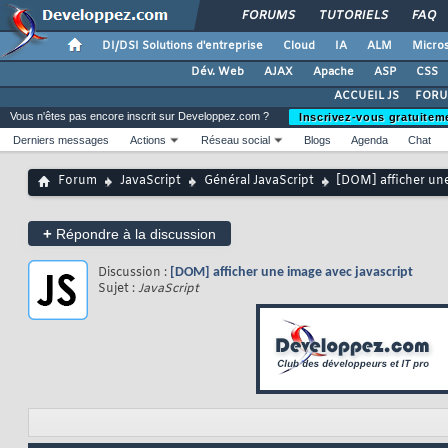
FORUMS
TUTORIELS
FAQ
DI/DSI Solutions d'entreprise
Cloud
IA
ALM
Micros
Dév. Web
AJAX
Apache
ASP
CSS
ACCUEIL JS
FORU
Vous n'êtes pas encore inscrit sur Developpez.com ?
Inscrivez-vous gratuitem
Derniers messages
Actions
Réseau social
Blogs
Agenda
Chat
Forum
JavaScript
Général JavaScript
[DOM] afficher une
+
Répondre à la discussion
Discussion :
[DOM] afficher une image avec javascript
Sujet :
JavaScript