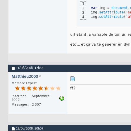
1
var
 img = 
document
.
2
img.
setAttribute
(
's
3
img.
setAttribute
(
'a
4
url étant la variable de ton url 
etc ... et ça va te générer en d
11/08/2008,
17h53
Matthieu2000
Membre Expert
ff?
Inscrit en
Septembre
2002
Messages
2 307
12/08/2008,
20h09