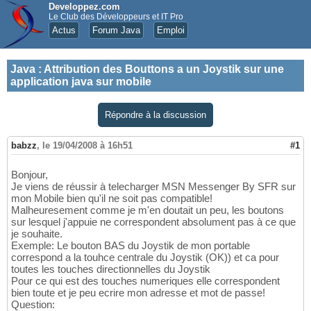
Developpez.com
Le Club des Développeurs et IT Pro
Actus
Forum Java
Emploi
Java
:
Attribution des Bouttons a un Joystik sur une
application java sur mobile
Répondre à la discussion
babzz
,
le 19/04/2008 à 16h51
#1
Bonjour,
Je viens de réussir à telecharger MSN Messenger By SFR sur
mon Mobile bien qu'il ne soit pas compatible!
Malheuresement comme je m'en doutait un peu, les boutons
sur lesquel j'appuie ne correspondent absolument pas à ce que
je souhaite.
Exemple: Le bouton BAS du Joystik de mon portable
correspond a la touhce centrale du Joystik (OK)) et ca pour
toutes les touches directionnelles du Joystik
Pour ce qui est des touches numeriques elle correspondent
bien toute et je peu ecrire mon adresse et mot de passe!
Question: