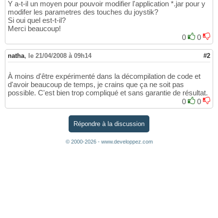
Y a-t-il un moyen pour pouvoir modifier l'application *.jar pour y
modifer les parametres des touches du joystik?
Si oui quel est-t-il?
Merci beaucoup!
0
0
natha
,
le 21/04/2008 à 09h14
#2
À moins d'être expérimenté dans la décompilation de code et
d'avoir beaucoup de temps, je crains que ça ne soit pas
possible. C'est bien trop compliqué et sans garantie de résultat.
0
0
Répondre à la discussion
© 2000-2026 - www.developpez.com