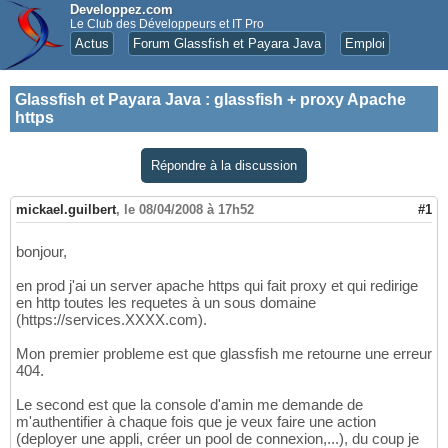
Developpez.com
Le Club des Développeurs et IT Pro
Actus
Forum Glassfish et Payara Java
Emploi
Glassfish et Payara Java
:
glassfish + proxy Apache
https
Répondre à la discussion
mickael.guilbert
,
le 08/04/2008 à 17h52
#1
bonjour,
en prod j'ai un server apache https qui fait proxy et qui redirige
en http toutes les requetes à un sous domaine
(https://services.XXXX.com).
Mon premier probleme est que glassfish me retourne une erreur
404.
Le second est que la console d'amin me demande de
m'authentifier à chaque fois que je veux faire une action
(deployer une appli, créer un pool de connexion,...), du coup je