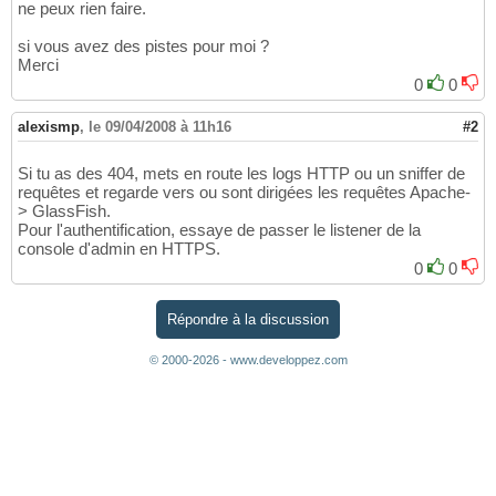
ne peux rien faire.
si vous avez des pistes pour moi ?
Merci
0
0
alexismp
,
le 09/04/2008 à 11h16
#2
Si tu as des 404, mets en route les logs HTTP ou un sniffer de
requêtes et regarde vers ou sont dirigées les requêtes Apache-
> GlassFish.
Pour l'authentification, essaye de passer le listener de la
console d'admin en HTTPS.
0
0
Répondre à la discussion
© 2000-2026 - www.developpez.com