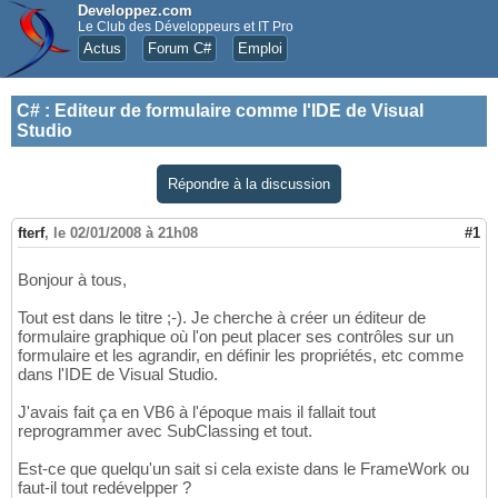
Developpez.com
Le Club des Développeurs et IT Pro
Actus
Forum C#
Emploi
C#
:
Editeur de formulaire comme l'IDE de Visual
Studio
Répondre à la discussion
fterf
,
le 02/01/2008 à 21h08
#1
Bonjour à tous,
Tout est dans le titre ;-). Je cherche à créer un éditeur de
formulaire graphique où l'on peut placer ses contrôles sur un
formulaire et les agrandir, en définir les propriétés, etc comme
dans l'IDE de Visual Studio.
J'avais fait ça en VB6 à l'époque mais il fallait tout
reprogrammer avec SubClassing et tout.
Est-ce que quelqu'un sait si cela existe dans le FrameWork ou
faut-il tout redévelpper ?