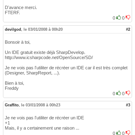
D'avance merci.
FTERF.
0
0
devilgod
,
le 03/01/2008 à 00h20
#2
Bonsoir à toi,
Un IDE gratuit existe déjà SharpDevelop.
http://www.icsharpcode.net/OpenSource/SD/
Je ne vois pas l'utiliter de récréer un IDE car il est très complet
(Designer, SharpReport, ...).
Bien à toi,
Freddy
0
0
Graffito
,
le 03/01/2008 à 00h23
#3
Je ne vois pas l'utiliter de récréer un IDE
+1
Mais, il y a certainement une raison ...
0
0