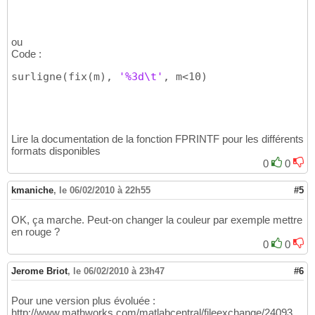
ou
Code :
surligne
(
fix
(
m
)
, 
'%3d\t'
, m<10
)
Lire la documentation de la fonction FPRINTF pour les différents
formats disponibles
0
0
kmaniche
,
le 06/02/2010 à 22h55
#5
OK, ça marche. Peut-on changer la couleur par exemple mettre
en rouge ?
0
0
Jerome Briot
,
le 06/02/2010 à 23h47
#6
Pour une version plus évoluée :
http://www.mathworks.com/matlabcentral/fileexchange/24093