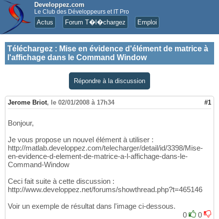
Developpez.com
Le Club des Développeurs et IT Pro
Actus
Forum T�l�chargez
Emploi
Téléchargez
:
Mise en évidence d'élément de matrice à
l'affichage dans le Command Window
Répondre à la discussion
Jerome Briot
,
le 02/01/2008 à 17h34
#1
Bonjour,
Je vous propose un nouvel élément à utiliser :
http://matlab.developpez.com/telecharger/detail/id/3398/Mise-
en-evidence-d-element-de-matrice-a-l-affichage-dans-le-
Command-Window
Ceci fait suite à cette discussion :
http://www.developpez.net/forums/showthread.php?t=465146
Voir un exemple de résultat dans l'image ci-dessous.
0
0