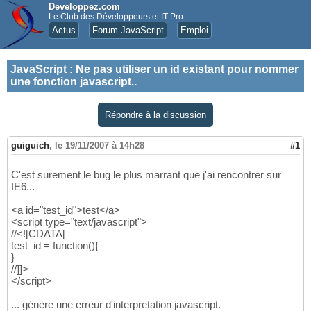
Developpez.com
Le Club des Développeurs et IT Pro
Actus
Forum JavaScript
Emploi
JavaScript
:
Ne pas utiliser un id existant pour nommer
une fonction javascript..
Répondre à la discussion
guiguich
,
le 19/11/2007 à 14h28
#1
C'est surement le bug le plus marrant que j'ai rencontrer sur
IE6...
<a id="test_id">test</a>
<script type="text/javascript">
//<![CDATA[
test_id = function(){
}
//]]>
</script>
... génère une erreur d'interpretation javascript.