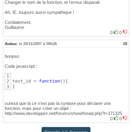
Changer le nom de la fonction, et l'erreur disparait
Ah, IE, toujours aussi sympathique !
Cordialement,
Guillaume
0
0
Auteur
,
le 20/11/2007 à 00h26
#2
bonjour,
Code javascript :
1
test_id = 
function
(
)
{
2
}
3
surtout que là ce n'est pas la syntaxe pour déclarer une
fonction, mais pour créer un objet :
http://www.developpez.net/forums/showthread.php?t=371325
0
0