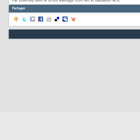
Par silversky dans le forum Balisage (X)HTML et validation W3C
   Graphics gCreat
81
Partager
// Image à aff
82
   Image imgImageA
83
84
// Initialisat
85
public
void
 in
86
      imgImageAff
87
      gCreationIm
88
89
// Récupère
90
      iRTexte = I
91
      iVTexte = I
92
      iBTexte = I
93
// Récupère
94
      sPolice = g
95
// Récupère
96
      iTaille = I
97
// Récupère
98
      iRFond = In
99
      iVFond = In
100
      iBFond = In
101
// Récupère
102
      sMessage = 
103
// Récupère
104
      iAttente = 
105
// Récupère
106
      iDecalage =
107
// Récupère
108
      iSens = Int
109