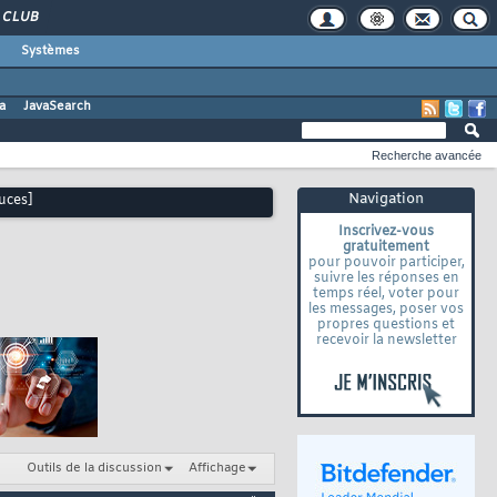
CLUB
Systèmes
a
JavaSearch
Recherche avancée
Navigation
uces]
Inscrivez-vous
gratuitement
pour pouvoir participer,
suivre les réponses en
temps réel, voter pour
les messages, poser vos
propres questions et
recevoir la newsletter
Outils de la discussion
Affichage