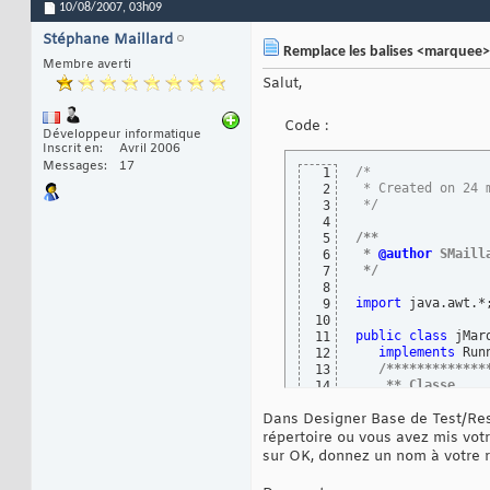
10/08/2007,
03h09
Stéphane Maillard
Remplace les balises <marquee
Membre averti
Salut,
Code :
Développeur informatique
Inscrit en
Avril 2006
Messages
17
/* 
1
 * Created on 24 
2
 */
3
4
/** 
5
 * 
@author
 SMaill
6
 */
7
8
import
 java.awt.*;
9
10
public
class
 jMar
11
implements
 Run
12
/*************
13
    ** Classe    
14
    **           
15
Dans Designer Base de Test/Res
    *************
16
    ** Fonction  
17
répertoire ou vous avez mis votre
    **           
18
sur OK, donnez un nom à votre 
    *************
19
    ** Paramètre 
20