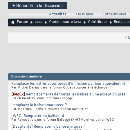
    **           
51
+
Répondre à la discussion
    **           
52
    *************
53
Actualités
FAQs Java
Tutoriels Java
    ** Modificate
54
55
Forum
Java
Communauté Java
Contribuez
Remplace
    *************
56
    */
57
// Couleur du 
58
«
D
int
 iRTexte, i
59
// Nom de la p
60
   String sPolice;
61
// Taille de l
62
int
 iTaille; 

63
// Couleur du 
64
int
 iRFond, iVF
65
// Message à f
66
   String sMessage
67
Discussions similaires
// Temps d'att
68
int
 iAttente; 

69
Remplacer les lettres accentuées d'un fichier par leur équivalent html
// Décalage 
70
Par Michel Deriaz dans le forum Codes sources à télécharger
int
 iDecalage; 
71
[RegEx]
Remplacements de toutes les balises à une exception près
// Sens 
72
Par clement106 dans le forum Langage
int
 iSens; 

73
// Thread 
74
Remplacer la balise <marquee> ?
   Thread tFil; 

75
Par MaTHieU_ dans le forum Général JavaScript
// Variable po
76
[W3C] Remplacer les balises td
int
 iRun = 
1
; 

77
Par Renovatio dans le forum Balisage (X)HTML et validation W3C
// Position du
78
int
 iAbscisse; 
79
[Débutante] Remplacer la balise marquee ?
// Variable po
80