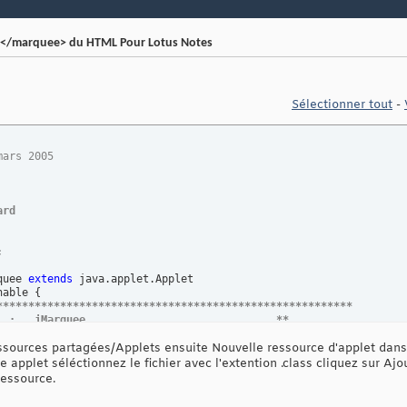
></marquee> du HTML Pour Lotus Notes
Sélectionner tout
-
mars 2005 
ard 
 

quee 
extends
 java.applet.Applet 

nable 
{
******************************************************** 
  :   jMarquee                              ** 
    ========                              ** 
sources partagées/Applets ensuite Nouvelle ressource d'applet dans 
******************************************************** 
 :   Remplace les balises 
<
marquee
>
</
marquee
>
 du HTML** 
 applet séléctionnez le fichier avec l'extention .class cliquez sur Ajou
    Pour Lotus Notes                        ** 
ressource.
******************************************************** 
  =                                       ** 