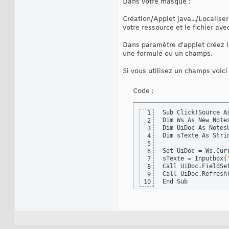
Dans votre masque :
    **         *C
21
    **           
22
Création/Applet java.../Localis
    **           
23
votre ressource et le fichier ave
    **           
24
    **           
25
    **           
26
Dans paramètre d'applet créez l
    **           
27
une formule ou un champs.
    **         *C
28
    **           
29
Si vous utilisez un champs voici
    **           
30
    **           
31
    **           
32
Code :
    **           
33
    **           
34
    **         *L
35
Sub Click
(
Source A
1
    **           
36
Dim Ws As New Notes
2
    **           
37
Dim UiDoc As NotesU
3
    **         *L
38
Dim sTexte As Strin
4
    **           
39
5
    **           
40
Set UiDoc = Ws.Curr
6
    **           
41
sTexte = Inputbox
(
7
    **         *L
42
Call UiDoc.FieldSe
8
    **           
43
Call UiDoc.Refresh
9
    **           
44
End Sub
10
    **         *S
45
    **           
46
    **           
47
    **         *P
48
    **           
49
    **           
50