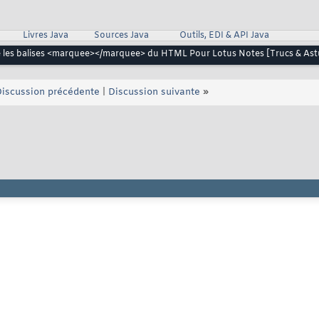
    Taille   :   Taille de la police               ** 
    Valeur   :   de 0 à x                     ** 
******************************************************** 
Livres Java
Sources Java
Outils, EDI & API Java
ur:   Stéphane Maillard                        ** 
 les balises <marquee></marquee> du HTML Pour Lotus Notes [Trucs & Ast
******************************************************** 
texte 
iscussion précédente
|
Discussion suivante
»
VTexte, iBTexte; 

olice 
 

a police 
fond 
ond, iBFond; 

aire défiler 
; 

ente 


ur Run() 
 texte en abscisse 


ur la création de l'image 