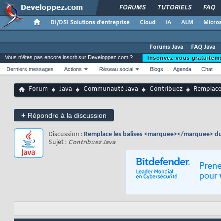
FORUMS
TUTORIELS
FAQ
DI/DSI Solutions d'entreprise
Cloud
IA
ALM
Micros
Forums Java
FAQ Java
Vous n'êtes pas encore inscrit sur Developpez.com ?
Inscrivez-vous gratuitem
Derniers messages
Actions
Réseau social
Blogs
Agenda
Chat
Forum
Java
Communauté Java
Contribuez
Remplace
+
Répondre à la discussion
Discussion :
Remplace les balises <marquee></marquee> du
Sujet :
Contribuez Java