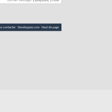
Dernier message:
13/09/2005,
17h28
s contacter
Developpez.com
Haut de page