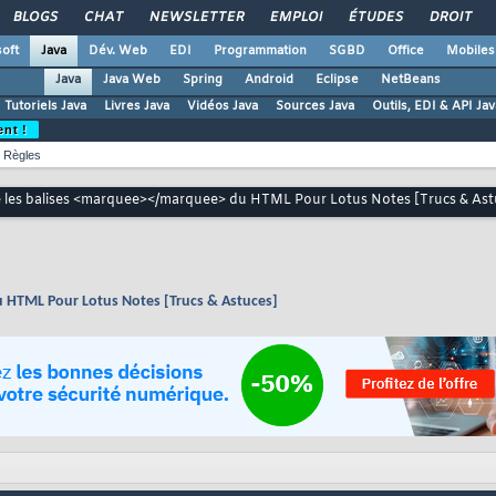
BLOGS
CHAT
NEWSLETTER
EMPLOI
ÉTUDES
DROIT
oft
Java
Dév. Web
EDI
Programmation
SGBD
Office
Mobiles
Java
Java Web
Spring
Android
Eclipse
NetBeans
Tutoriels Java
Livres Java
Vidéos Java
Sources Java
Outils, EDI & API Jav
ent !
Règles
 les balises <marquee></marquee> du HTML Pour Lotus Notes [Trucs & Ast
 HTML Pour Lotus Notes [Trucs & Astuces]