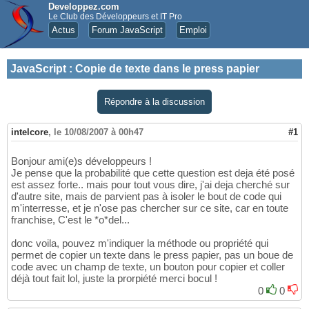
Developpez.com
Le Club des Développeurs et IT Pro
Actus
Forum JavaScript
Emploi
JavaScript
:
Copie de texte dans le press papier
Répondre à la discussion
intelcore
,
le 10/08/2007 à 00h47
#1
Bonjour ami(e)s développeurs !
Je pense que la probabilité que cette question est deja été posé
est assez forte.. mais pour tout vous dire, j'ai deja cherché sur
d'autre site, mais de parvient pas à isoler le bout de code qui
m'interresse, et je n'ose pas chercher sur ce site, car en toute
franchise, C'est le *o*del...
donc voila, pouvez m'indiquer la méthode ou propriété qui
permet de copier un texte dans le press papier, pas un boue de
code avec un champ de texte, un bouton pour copier et coller
déjà tout fait lol, juste la prorpiété merci bocul !
0
0