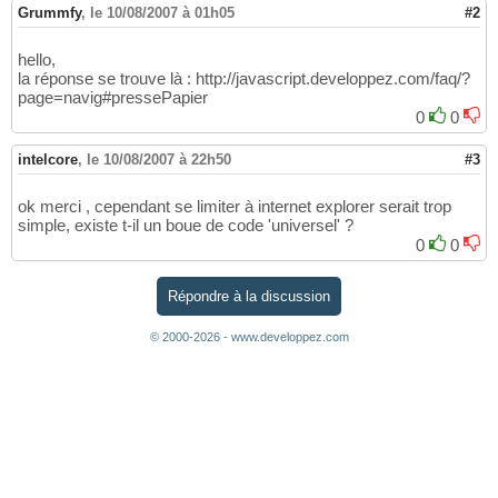
Grummfy
,
le 10/08/2007 à 01h05
#2
hello,
la réponse se trouve là : http://javascript.developpez.com/faq/?
page=navig#pressePapier
0
0
intelcore
,
le 10/08/2007 à 22h50
#3
ok merci , cependant se limiter à internet explorer serait trop
simple, existe t-il un boue de code 'universel' ?
0
0
Répondre à la discussion
© 2000-2026 - www.developpez.com